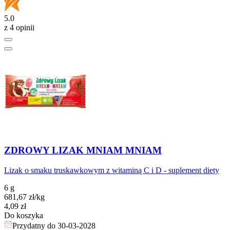
5.0
z 4 opinii
ZDROWY LIZAK MNIAM MNIAM
Lizak o smaku truskawkowym z witaminą C i D - suplement diety
6 g
681,67
zł
/kg
Cena
4,09
zł
Do koszyka
Przydatny do
30-03-2028