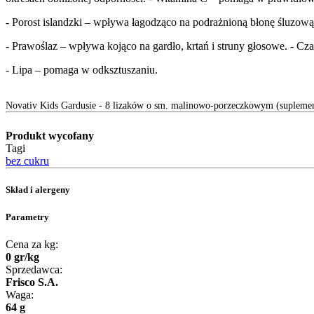
- Porost islandzki – wpływa łagodząco na podrażnioną błonę śluzową g
- Prawoślaz – wpływa kojąco na gardło, krtań i struny głosowe. - 
- Lipa – pomaga w odksztuszaniu.
Novativ Kids Gardusie - 8 lizaków o sm. malinowo-porzeczkowym (suplemen
Produkt wycofany
Tagi
bez cukru
Skład i alergeny
Parametry
Cena za kg:
0
gr
/
kg
Sprzedawca:
Frisco S.A.
Waga:
64 g