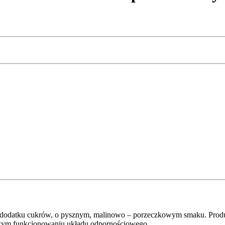
dodatku cukrów, o pysznym, malinowo – porzeczkowym smaku. Produkt
owym funkcjonowaniu układu odpornościowego.