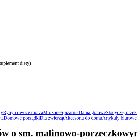
uplement diety)
ny
Ryby i owoce morza
Mrożone
Spiżarnia
Dania gotowe
Słodycze, przek
ta
Domowe porządki
Dla zwierząt
Akcesoria do domu
Artykuły biurowe 
ków o sm. malinowo-porzeczkowy