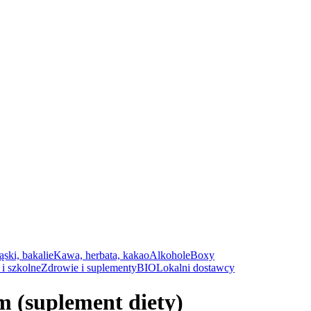
ąski, bakalie
Kawa, herbata, kakao
Alkohole
Boxy
i szkolne
Zdrowie i suplementy
BIO
Lokalni dostawcy
m (suplement diety)