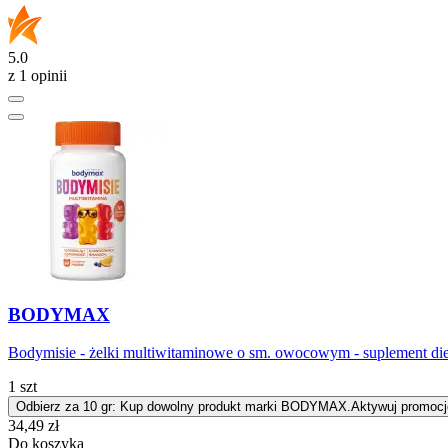
5.0
z 1 opinii
BODYMAX
Bodymisie - żelki multiwitaminowe o sm. owocowym - suplement di
1 szt
Odbierz za 10 gr: Kup dowolny produkt marki BODYMAX.
Aktywuj promocj
Cena
34,49
zł
Do koszyka