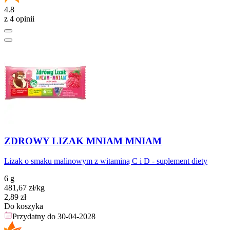
4.8
z 4 opinii
ZDROWY LIZAK MNIAM MNIAM
Lizak o smaku malinowym z witaminą C i D - suplement diety
6 g
481,67
zł
/kg
Cena
2,89
zł
Do koszyka
Przydatny do
30-04-2028