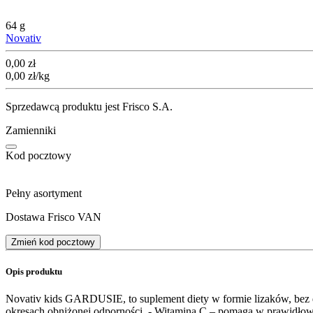
64 g
Novativ
Cena
0,00
zł
0,00
zł
/kg
Sprzedawcą produktu jest Frisco S.A.
Zamienniki
Kod pocztowy
Pełny asortyment
Dostawa Frisco VAN
Zmień kod pocztowy
Opis produktu
Novativ kids GARDUSIE, to suplement diety w formie lizaków, bez 
okresach obniżonej odporności. - Witamina C – pomaga w prawidł