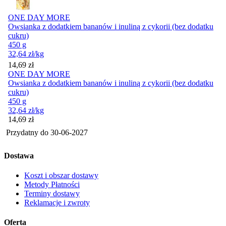
ONE DAY MORE
Owsianka z dodatkiem bananów i inuliną z cykorii (bez dodatku
cukru)
450 g
32,64
zł
/kg
Cena
14,69
zł
ONE DAY MORE
Owsianka z dodatkiem bananów i inuliną z cykorii (bez dodatku
cukru)
450 g
32,64
zł
/kg
Cena
14,69
zł
Przydatny do
30-06-2027
Dostawa
Koszt i obszar dostawy
Metody Płatności
Terminy dostawy
Reklamacje i zwroty
Oferta