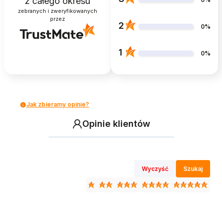
z całego okresu
zebranych i zweryfikowanych
przez
2
0%
1
0%
Jak zbieramy opinie?
Opinie klientów
Wyczyść
Szukaj