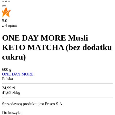
1
z
1
5.0
z 4 opinii
ONE DAY MORE Musli
KETO MATCHA (bez dodatku
cukru)
600 g
ONE DAY MORE
Polska
Cena
24,99
zł
41,65
zł
/kg
Sprzedawcą produktu jest Frisco S.A.
Do koszyka