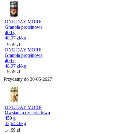
ONE DAY MORE
Granola proteinowa
400 g
48,97
zł
/kg
Cena
19,59
zł
ONE DAY MORE
Granola proteinowa
400 g
48,97
zł
/kg
Cena
19,59
zł
Przydatny do
30-05-2027
ONE DAY MORE
Owsianka czekoladowa
450 g
32,64
zł
/kg
Cena
14,69
zł