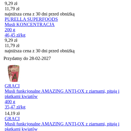
Cena promocyjna
9,29
zł
11,79
zł
najniższa cena z 30 dni przed obniżką
PURELLA SUPERFOODS
Musli KONCENTRACJA
200 g
46,45
zł
/kg
Cena promocyjna
9,29
zł
11,79
zł
najniższa cena z 30 dni przed obniżką
Przydatny do
28-02-2027
GRACI
Musli funkcjonalne AMAZING ANTI-OX z ziarnami, pitają i
płatkami kwiatów
400 g
35,47
zł
/kg
Cena
14,19
zł
GRACI
Musli funkcjonalne AMAZING ANTI-OX z ziarnami, pitają i
płatkami kwiatów