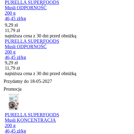
PURELLA SUPERFOODS
Musli ODPORNOŚĆ
200 g
46,45
zł
/kg
Cena promocyjna
9,29
zł
11,79
zł
najniższa cena z 30 dni przed obniżką
PURELLA SUPERFOODS
Musli ODPORNOŚĆ
200 g
46,45
zł
/kg
Cena promocyjna
9,29
zł
11,79
zł
najniższa cena z 30 dni przed obniżką
Przydatny do
18-05-2027
Promocja
PURELLA SUPERFOODS
Musli KONCENTRACJA
200 g
46,45
zł
/kg