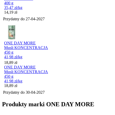
400 g
35,47
zł
/kg
Cena
14,19
zł
Przydatny do
27-04-2027
ONE DAY MORE
Musli KONCENTRACJA
450 g
41,98
zł
/kg
Cena
18,89
zł
ONE DAY MORE
Musli KONCENTRACJA
450 g
41,98
zł
/kg
Cena
18,89
zł
Przydatny do
30-04-2027
Produkty marki ONE DAY MORE