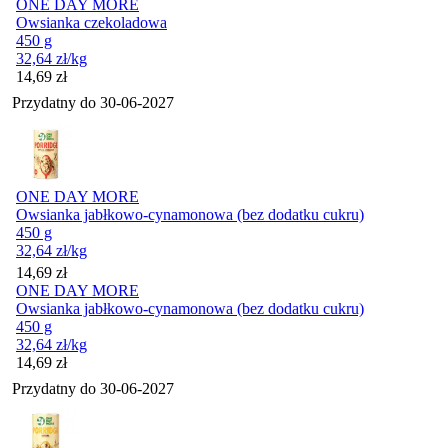
ONE DAY MORE
Owsianka czekoladowa
450 g
32,64
zł
/kg
Cena
14,69
zł
Przydatny do
30-06-2027
ONE DAY MORE
Owsianka jabłkowo-cynamonowa (bez dodatku cukru)
450 g
32,64
zł
/kg
Cena
14,69
zł
ONE DAY MORE
Owsianka jabłkowo-cynamonowa (bez dodatku cukru)
450 g
32,64
zł
/kg
Cena
14,69
zł
Przydatny do
30-06-2027