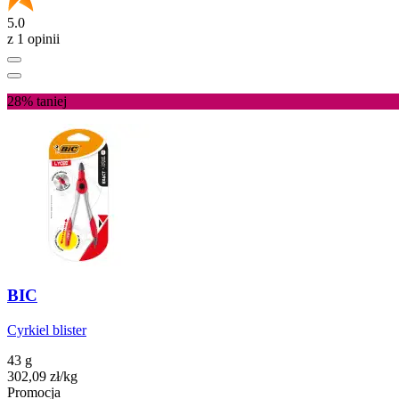
5.0
z 1 opinii
28%
taniej
BIC
Cyrkiel blister
43 g
302,09
zł
/kg
Promocja