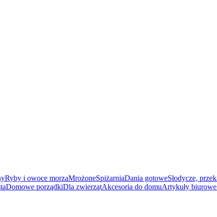
ny
Ryby i owoce morza
Mrożone
Spiżarnia
Dania gotowe
Słodycze, przek
ta
Domowe porządki
Dla zwierząt
Akcesoria do domu
Artykuły biurowe 