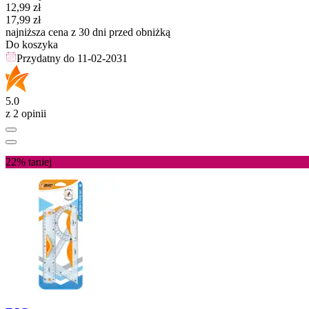
Cena promocyjna
12,99
zł
17,99
zł
najniższa cena z 30 dni przed obniżką
Do koszyka
Przydatny do
11-02-2031
5.0
z 2 opinii
22%
taniej