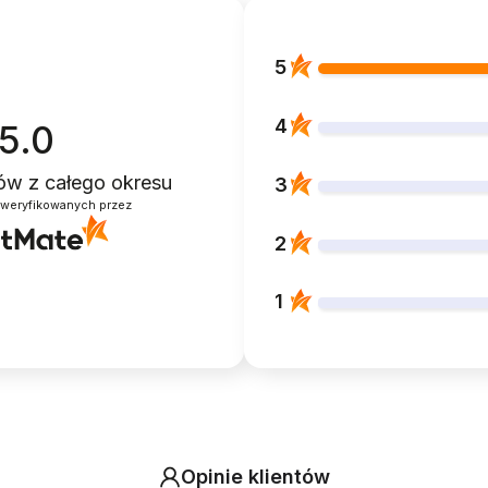
5
4
5.0
ntów
z całego okresu
3
zweryfikowanych przez
2
1
Opinie klientów