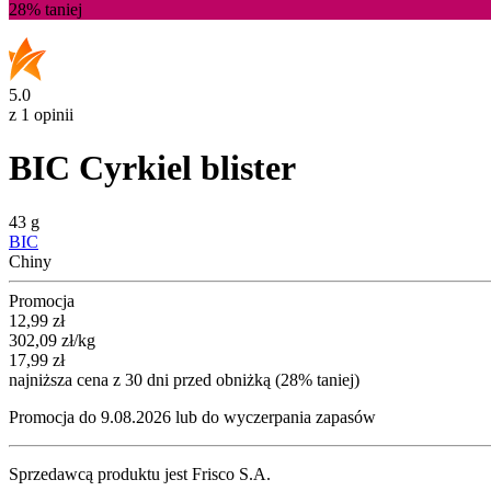
28%
taniej
5.0
z 1 opinii
BIC Cyrkiel blister
43 g
BIC
Chiny
Promocja
Cena promocyjna
12,99
zł
302,09
zł
/kg
17,99
zł
najniższa cena z 30 dni przed obniżką (28% taniej)
Promocja do 9.08.2026 lub do wyczerpania zapasów
Sprzedawcą produktu jest Frisco S.A.