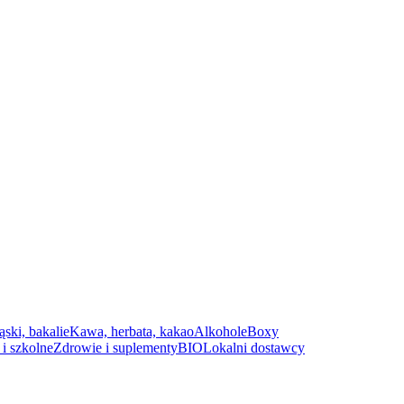
ąski, bakalie
Kawa, herbata, kakao
Alkohole
Boxy
i szkolne
Zdrowie i suplementy
BIO
Lokalni dostawcy