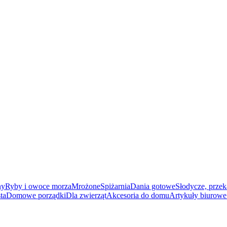
ny
Ryby i owoce morza
Mrożone
Spiżarnia
Dania gotowe
Słodycze, przek
ta
Domowe porządki
Dla zwierząt
Akcesoria do domu
Artykuły biurowe 