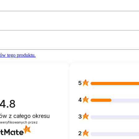
ów tego produktu.
5
4
4.8
ntów
z całego okresu
3
zweryfikowanych przez
2