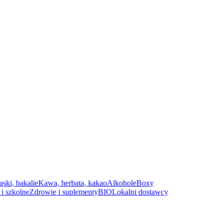
ąski, bakalie
Kawa, herbata, kakao
Alkohole
Boxy
i szkolne
Zdrowie i suplementy
BIO
Lokalni dostawcy