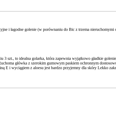
cyzyjne i łagodne golenie (w porównaniu do Bic z trzema nieruchomymi o
3 szt., to idealna golarka, która zapewnia wyjątkowo gładkie goleni
e Ruchoma główka z szerokim gumowym paskiem ochronnym dostosowuje
ną E i wyciągiem z aloesu jest bardzo przyjemny dla skóry Lekko z