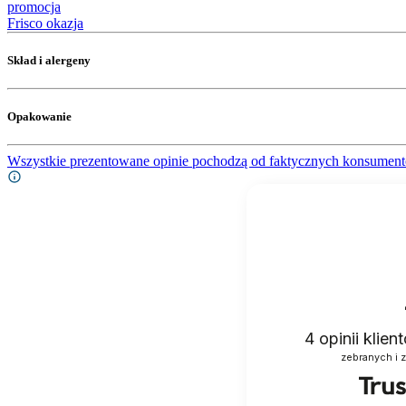
promocja
Frisco okazja
Skład i alergeny
Opakowanie
Wszystkie prezentowane opinie pochodzą od faktycznych konsument
4
opinii klie
zebranych i 