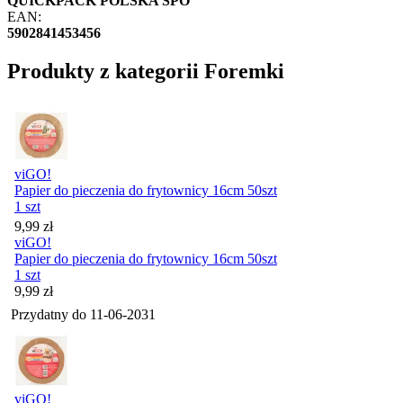
QUICKPACK POLSKA SPÓ
EAN:
5902841453456
Produkty z kategorii Foremki
viGO!
Papier do pieczenia do frytownicy 16cm 50szt
1 szt
Cena
9,99
zł
viGO!
Papier do pieczenia do frytownicy 16cm 50szt
1 szt
Cena
9,99
zł
Przydatny do
11-06-2031
viGO!