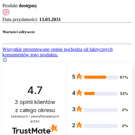
Produkt
dostępny
Data przydatności:
13.03.2031
Wartości odżywcze
Wszystkie prezentowane opinie pochodzą od faktycznych
konsumentów tego produktu.
5
67%
4.7
4
33%
3
opinii klientów
3
z całego okresu
0%
zebranych i zweryfikowanych
przez
2
0%