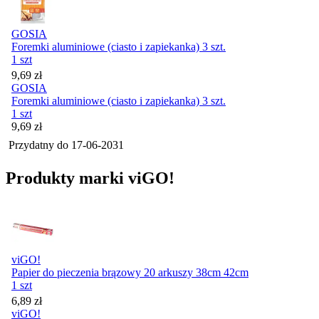
GOSIA
Foremki aluminiowe (ciasto i zapiekanka) 3 szt.
1 szt
Cena
9,69
zł
GOSIA
Foremki aluminiowe (ciasto i zapiekanka) 3 szt.
1 szt
Cena
9,69
zł
Przydatny do
17-06-2031
Produkty marki viGO!
viGO!
Papier do pieczenia brązowy 20 arkuszy 38cm 42cm
1 szt
Cena
6,89
zł
viGO!