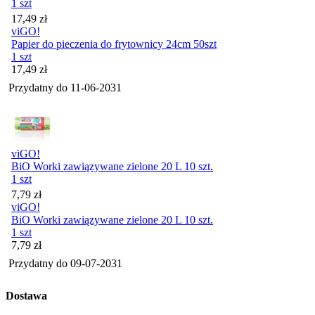
1 szt
Cena
17,49
zł
viGO!
Papier do pieczenia do frytownicy 24cm 50szt
1 szt
Cena
17,49
zł
Przydatny do
11-06-2031
viGO!
BiO Worki zawiązywane zielone 20 L 10 szt.
1 szt
Cena
7,79
zł
viGO!
BiO Worki zawiązywane zielone 20 L 10 szt.
1 szt
Cena
7,79
zł
Przydatny do
09-07-2031
Dostawa