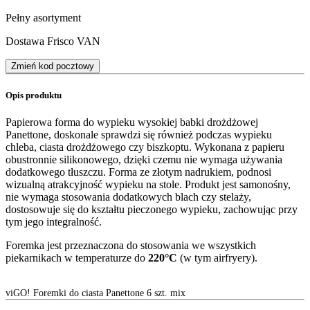
Pełny asortyment
Dostawa Frisco VAN
Zmień kod pocztowy
Opis produktu
Papierowa forma do wypieku wysokiej babki drożdżowej
Panettone, doskonale sprawdzi się również podczas wypieku
chleba, ciasta drożdżowego czy biszkoptu. Wykonana z papieru
obustronnie silikonowego, dzięki czemu nie wymaga używania
dodatkowego tłuszczu. Forma ze złotym nadrukiem, podnosi
wizualną atrakcyjność wypieku na stole. Produkt jest samonośny,
nie wymaga stosowania dodatkowych blach czy stelaży,
dostosowuje się do kształtu pieczonego wypieku, zachowując przy
tym jego integralność.
Foremka jest przeznaczona do stosowania we wszystkich
piekarnikach w temperaturze do
220°C
(w tym airfryery).
viGO! Foremki do ciasta Panettone 6 szt. mix