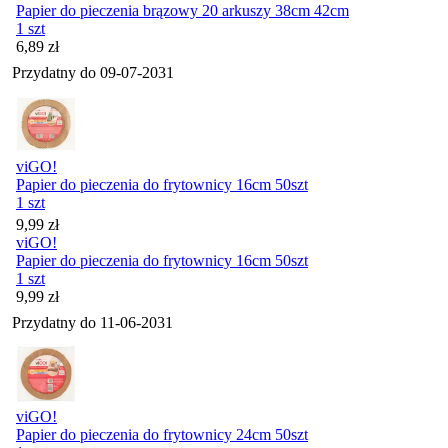
Papier do pieczenia brązowy 20 arkuszy 38cm 42cm
1 szt
Cena
6,89
zł
Przydatny do
09-07-2031
viGO!
Papier do pieczenia do frytownicy 16cm 50szt
1 szt
Cena
9,99
zł
viGO!
Papier do pieczenia do frytownicy 16cm 50szt
1 szt
Cena
9,99
zł
Przydatny do
11-06-2031
viGO!
Papier do pieczenia do frytownicy 24cm 50szt