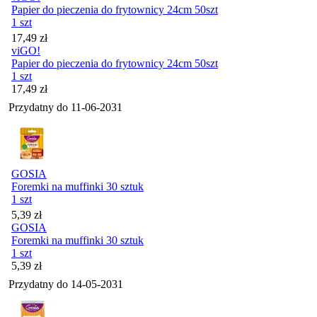
Papier do pieczenia do frytownicy 24cm 50szt
1 szt
Cena
17,49
zł
viGO!
Papier do pieczenia do frytownicy 24cm 50szt
1 szt
Cena
17,49
zł
Przydatny do
11-06-2031
GOSIA
Foremki na muffinki 30 sztuk
1 szt
Cena
5,39
zł
GOSIA
Foremki na muffinki 30 sztuk
1 szt
Cena
5,39
zł
Przydatny do
14-05-2031