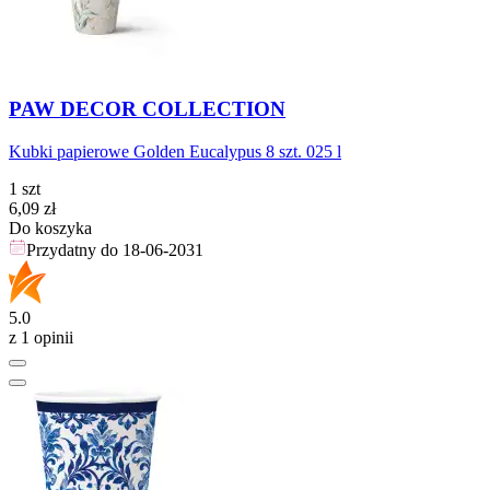
PAW DECOR COLLECTION
Kubki papierowe Golden Eucalypus 8 szt. 025 l
1 szt
Cena
6,09
zł
Do koszyka
Przydatny do
18-06-2031
5.0
z 1 opinii