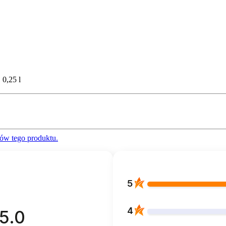
0,25 l
ów tego produktu.
5
4
5.0