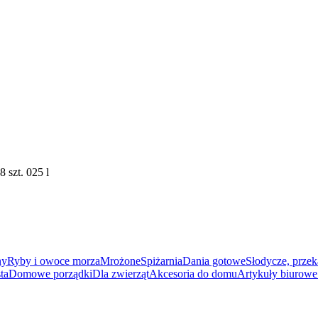
zt. 025 l
ny
Ryby i owoce morza
Mrożone
Spiżarnia
Dania gotowe
Słodycze, przek
ta
Domowe porządki
Dla zwierząt
Akcesoria do domu
Artykuły biurowe 