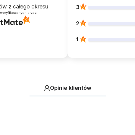
ntów
z całego okresu
3
zweryfikowanych przez
2
1
Opinie klientów