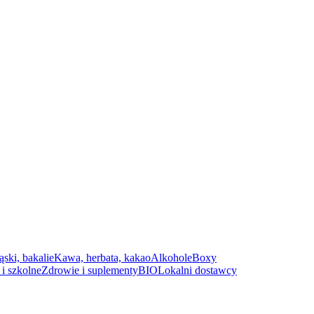
ąski, bakalie
Kawa, herbata, kakao
Alkohole
Boxy
i szkolne
Zdrowie i suplementy
BIO
Lokalni dostawcy