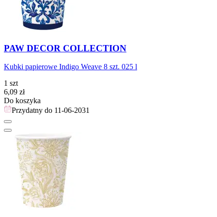
PAW DECOR COLLECTION
Kubki papierowe Indigo Weave 8 szt. 025 l
1 szt
Cena
6,09
zł
Do koszyka
Przydatny do
11-06-2031