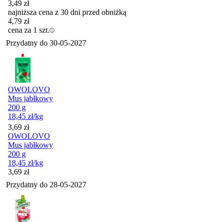
3,49
zł
najniższa cena z 30 dni przed obniżką
4,79
zł
cena za 1 szt.
Przydatny do
30-05-2027
OWOLOVO
Mus jabłkowy
200 g
18,45
zł
/kg
Cena
3,69
zł
OWOLOVO
Mus jabłkowy
200 g
18,45
zł
/kg
Cena
3,69
zł
Przydatny do
28-05-2027