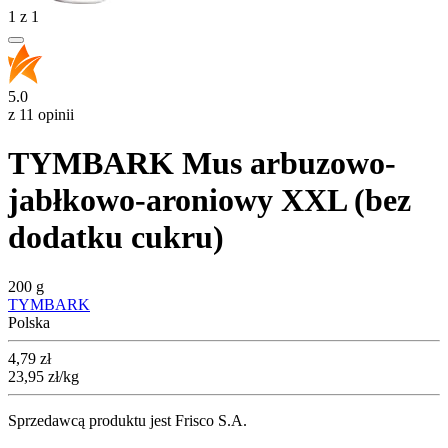
1
z
1
5.0
z 11 opinii
TYMBARK Mus arbuzowo-
jabłkowo-aroniowy XXL (bez
dodatku cukru)
200 g
TYMBARK
Polska
Cena
4,79
zł
23,95
zł
/kg
Sprzedawcą produktu jest Frisco S.A.