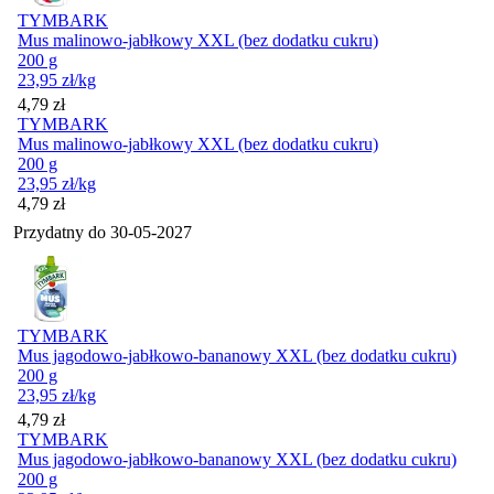
TYMBARK
Mus malinowo-jabłkowy XXL (bez dodatku cukru)
200 g
23,95
zł
/kg
Cena
4,79
zł
TYMBARK
Mus malinowo-jabłkowy XXL (bez dodatku cukru)
200 g
23,95
zł
/kg
Cena
4,79
zł
Przydatny do
30-05-2027
TYMBARK
Mus jagodowo-jabłkowo-bananowy XXL (bez dodatku cukru)
200 g
23,95
zł
/kg
Cena
4,79
zł
TYMBARK
Mus jagodowo-jabłkowo-bananowy XXL (bez dodatku cukru)
200 g