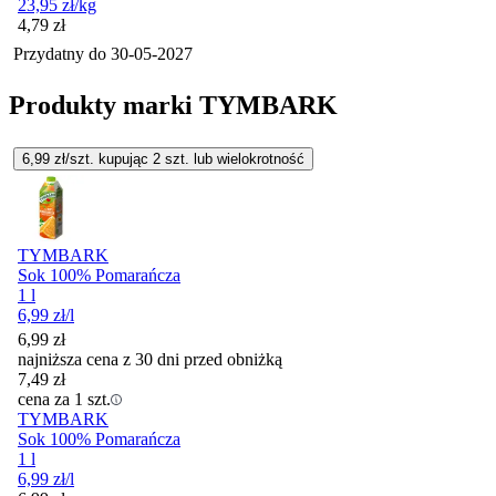
23,95
zł
/kg
Cena
4,79
zł
Przydatny do
30-05-2027
Produkty marki TYMBARK
6,99
zł/szt. kupując
2
szt.
lub wielokrotność
TYMBARK
Sok 100% Pomarańcza
1 l
6,99
zł
/l
6,99
zł
najniższa cena z 30 dni przed obniżką
7,49
zł
cena za 1 szt.
TYMBARK
Sok 100% Pomarańcza
1 l
6,99
zł
/l