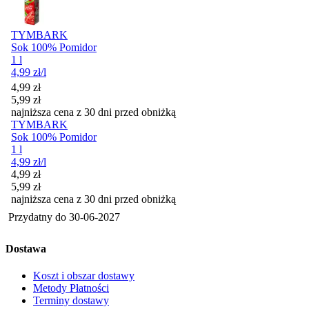
TYMBARK
Sok 100% Pomidor
1 l
4,99
zł
/l
Cena promocyjna
4,99
zł
5,99
zł
najniższa cena z 30 dni przed obniżką
TYMBARK
Sok 100% Pomidor
1 l
4,99
zł
/l
Cena promocyjna
4,99
zł
5,99
zł
najniższa cena z 30 dni przed obniżką
Przydatny do
30-06-2027
Dostawa
Koszt i obszar dostawy
Metody Płatności
Terminy dostawy