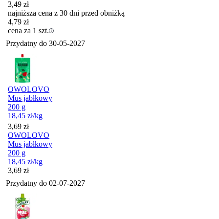
3,49
zł
najniższa cena z 30 dni przed obniżką
4,79
zł
cena za 1 szt.
Przydatny do
30-05-2027
OWOLOVO
Mus jabłkowy
200 g
18,45
zł
/kg
Cena
3,69
zł
OWOLOVO
Mus jabłkowy
200 g
18,45
zł
/kg
Cena
3,69
zł
Przydatny do
02-07-2027