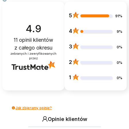
5
91%
4.9
4
9%
11
opinii klientów
3
z całego okresu
0%
zebranych i zweryfikowanych
przez
2
0%
1
0%
Jak zbieramy opinie?
Opinie klientów