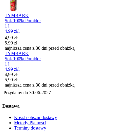
TYMBARK
Sok 100% Pomidor
1 l
4,99
zł
/l
Cena promocyjna
4,99
zł
5,99
zł
najniższa cena z 30 dni przed obniżką
TYMBARK
Sok 100% Pomidor
1 l
4,99
zł
/l
Cena promocyjna
4,99
zł
5,99
zł
najniższa cena z 30 dni przed obniżką
Przydatny do
30-06-2027
Dostawa
Koszt i obszar dostawy
Metody Płatności
Terminy dostawy