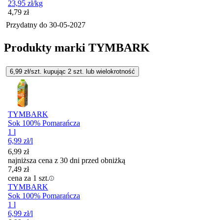
23,95
zł
/kg
Cena
4,79
zł
Przydatny do
30-05-2027
Produkty marki TYMBARK
6,99
zł/szt. kupując
2
szt.
lub wielokrotność
TYMBARK
Sok 100% Pomarańcza
1 l
6,99
zł
/l
6,99
zł
najniższa cena z 30 dni przed obniżką
7,49
zł
cena za 1 szt.
TYMBARK
Sok 100% Pomarańcza
1 l
6,99
zł
/l