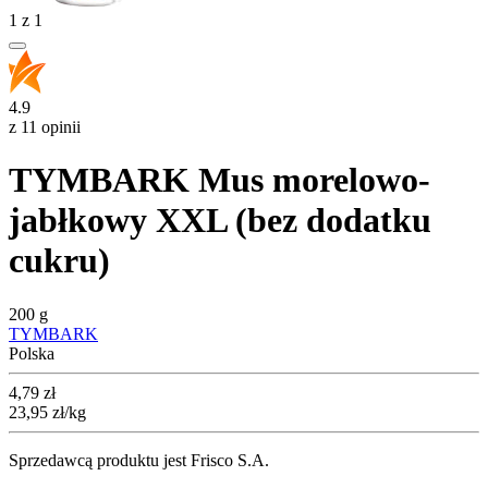
1
z
1
4.9
z 11 opinii
TYMBARK Mus morelowo-
jabłkowy XXL (bez dodatku
cukru)
200 g
TYMBARK
Polska
Cena
4,79
zł
23,95
zł
/kg
Sprzedawcą produktu jest Frisco S.A.