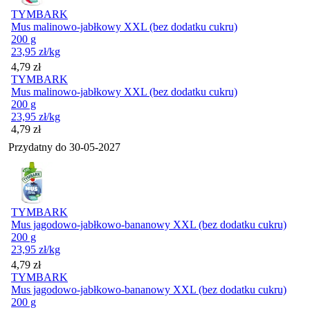
TYMBARK
Mus malinowo-jabłkowy XXL (bez dodatku cukru)
200 g
23,95
zł
/kg
Cena
4,79
zł
TYMBARK
Mus malinowo-jabłkowy XXL (bez dodatku cukru)
200 g
23,95
zł
/kg
Cena
4,79
zł
Przydatny do
30-05-2027
TYMBARK
Mus jagodowo-jabłkowo-bananowy XXL (bez dodatku cukru)
200 g
23,95
zł
/kg
Cena
4,79
zł
TYMBARK
Mus jagodowo-jabłkowo-bananowy XXL (bez dodatku cukru)
200 g