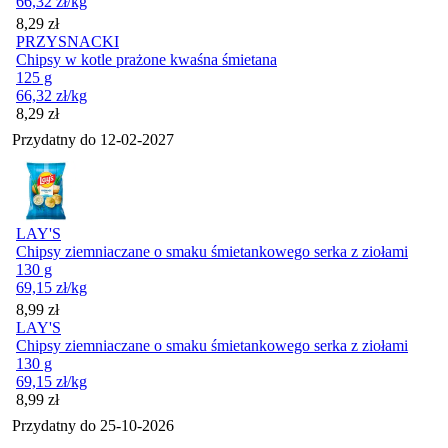
66,32
zł
/kg
Cena
8,29
zł
PRZYSNACKI
Chipsy w kotle prażone kwaśna śmietana
125 g
66,32
zł
/kg
Cena
8,29
zł
Przydatny do
12-02-2027
LAY'S
Chipsy ziemniaczane o smaku śmietankowego serka z ziołami
130 g
69,15
zł
/kg
Cena
8,99
zł
LAY'S
Chipsy ziemniaczane o smaku śmietankowego serka z ziołami
130 g
69,15
zł
/kg
Cena
8,99
zł
Przydatny do
25-10-2026