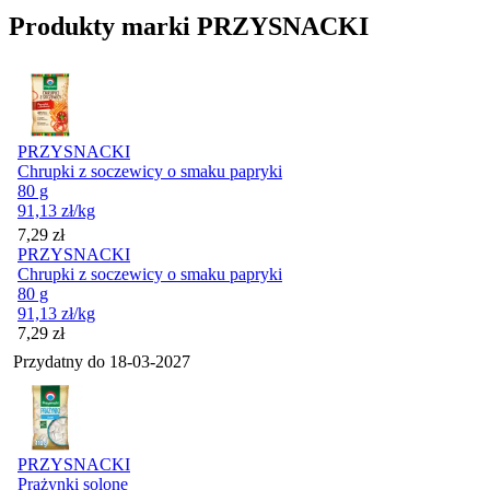
Produkty marki PRZYSNACKI
PRZYSNACKI
Chrupki z soczewicy o smaku papryki
80 g
91,13
zł
/kg
Cena
7,29
zł
PRZYSNACKI
Chrupki z soczewicy o smaku papryki
80 g
91,13
zł
/kg
Cena
7,29
zł
Przydatny do
18-03-2027
PRZYSNACKI
Prażynki solone