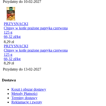
Przydatny do
10-02-2027
PRZYSNACKI
Chipsy w kotle prażone papryka czerwona
125 g
66,32
zł
/kg
Cena
8,29
zł
PRZYSNACKI
Chipsy w kotle prażone papryka czerwona
125 g
66,32
zł
/kg
Cena
8,29
zł
Przydatny do
13-02-2027
Dostawa
Koszt i obszar dostawy
Metody Płatności
Terminy dostawy
Reklamacje i zwroty