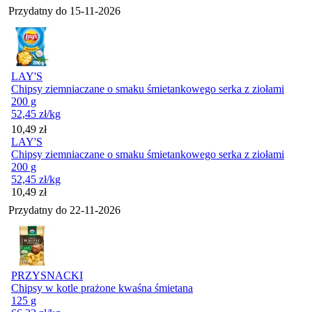
Przydatny do
15-11-2026
LAY'S
Chipsy ziemniaczane o smaku śmietankowego serka z ziołami
200 g
52,45
zł
/kg
Cena
10,49
zł
LAY'S
Chipsy ziemniaczane o smaku śmietankowego serka z ziołami
200 g
52,45
zł
/kg
Cena
10,49
zł
Przydatny do
22-11-2026
PRZYSNACKI
Chipsy w kotle prażone kwaśna śmietana
125 g