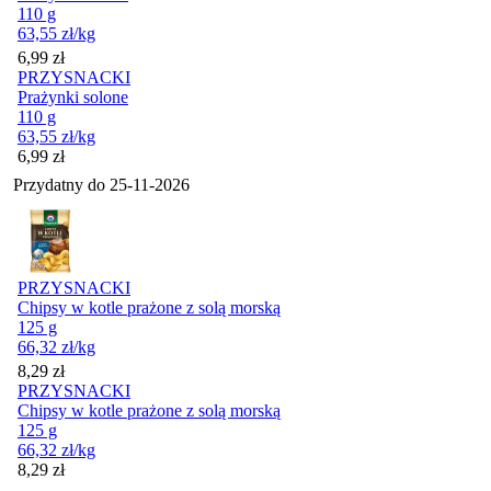
110 g
63,55
zł
/kg
Cena
6,99
zł
PRZYSNACKI
Prażynki solone
110 g
63,55
zł
/kg
Cena
6,99
zł
Przydatny do
25-11-2026
PRZYSNACKI
Chipsy w kotle prażone z solą morską
125 g
66,32
zł
/kg
Cena
8,29
zł
PRZYSNACKI
Chipsy w kotle prażone z solą morską
125 g
66,32
zł
/kg
Cena
8,29
zł