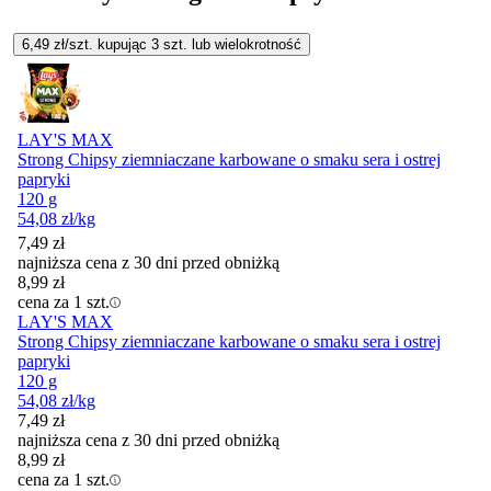
6,49
zł/szt. kupując
3
szt.
lub wielokrotność
LAY'S MAX
Strong Chipsy ziemniaczane karbowane o smaku sera i ostrej
papryki
120 g
54,08
zł
/kg
7,49
zł
najniższa cena z 30 dni przed obniżką
8,99
zł
cena za 1 szt.
LAY'S MAX
Strong Chipsy ziemniaczane karbowane o smaku sera i ostrej
papryki
120 g
54,08
zł
/kg
7,49
zł
najniższa cena z 30 dni przed obniżką
8,99
zł
cena za 1 szt.