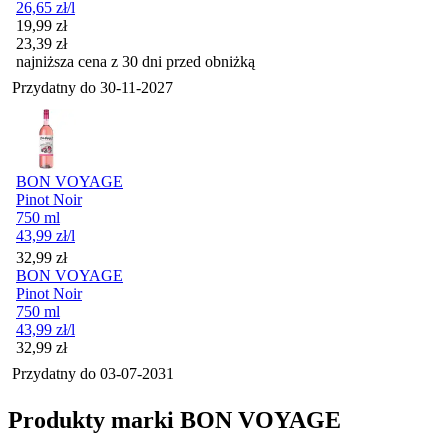
26,65
zł
/l
Cena promocyjna
19,99
zł
23,39
zł
najniższa cena z 30 dni przed obniżką
Przydatny do
30-11-2027
BON VOYAGE
Pinot Noir
750 ml
43,99
zł
/l
Cena
32,99
zł
BON VOYAGE
Pinot Noir
750 ml
43,99
zł
/l
Cena
32,99
zł
Przydatny do
03-07-2031
Produkty marki BON VOYAGE