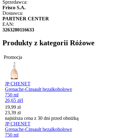
Sprzedawca:
Frisco S.A.
Dostawca:
PARTNER CENTER
EAN:
3263280116633
Produkty z kategorii Różowe
Promocja
JP CHENET
Grenache-Cinsault bezalkoholowe
750 ml
26,65
zł
/l
Cena promocyjna
19,99
zł
23,39
zł
najniższa cena z 30 dni przed obniżką
JP CHENET
Grenache-Cinsault bezalkoholowe
750 ml