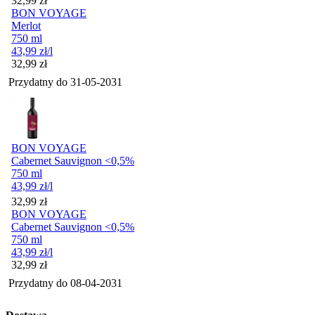
32,99
zł
BON VOYAGE
Merlot
750 ml
43,99
zł
/l
Cena
32,99
zł
Przydatny do
31-05-2031
BON VOYAGE
Cabernet Sauvignon <0,5%
750 ml
43,99
zł
/l
Cena
32,99
zł
BON VOYAGE
Cabernet Sauvignon <0,5%
750 ml
43,99
zł
/l
Cena
32,99
zł
Przydatny do
08-04-2031