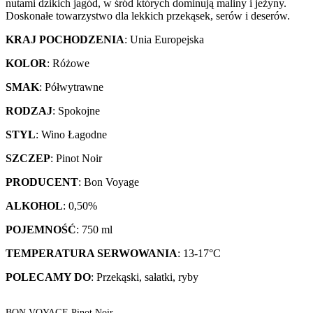
nutami dzikich jagód, w śród których dominują maliny i jeżyny.
Doskonałe towarzystwo dla lekkich przekąsek, serów i deserów.
KRAJ POCHODZENIA
: Unia Europejska
KOLOR
: Różowe
SMAK
: Półwytrawne
RODZAJ
: Spokojne
STYL
: Wino Łagodne
SZCZEP
: Pinot Noir
PRODUCENT
: Bon Voyage
ALKOHOL
: 0,50%
POJEMNOŚĆ
: 750 ml
TEMPERATURA SERWOWANIA
: 13-17°C
POLECAMY DO
: Przekąski, sałatki, ryby
BON VOYAGE Pinot Noir