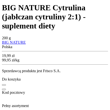
BIG NATURE Cytrulina
(jabłczan cytruliny 2:1) -
suplement diety
200 g
BIG NATURE
Polska
Cena
19,99
zł
99,95
zł
/kg
Sprzedawcą produktu jest Frisco S.A.
Do koszyka
Kod pocztowy
Pełny asortyment