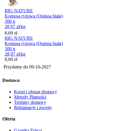
BIG NATURE
Komosa ryżowa (Quinoa biała)
300 g
28,97
zł
/kg
Cena
8,69
zł
BIG NATURE
Komosa ryżowa (Quinoa biała)
300 g
28,97
zł
/kg
Cena
8,69
zł
Przydatny do
09-10-2027
Dostawa
Koszt i obszar dostawy
Metody Płatności
Terminy dostawy
Reklamacje i zwroty
Oferta
Gazetka Frisco