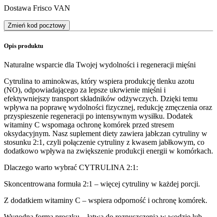
Dostawa Frisco VAN
Zmień kod pocztowy
Opis produktu
Naturalne wsparcie dla Twojej wydolności i regeneracji mięśni
Cytrulina to aminokwas, który wspiera produkcję tlenku azotu
(NO), odpowiadającego za lepsze ukrwienie mięśni i
efektywniejszy transport składników odżywczych. Dzięki temu
wpływa na poprawę wydolności fizycznej, redukcję zmęczenia oraz
przyspieszenie regeneracji po intensywnym wysiłku. Dodatek
witaminy C wspomaga ochronę komórek przed stresem
oksydacyjnym. Nasz suplement diety zawiera jabłczan cytruliny w
stosunku 2:1, czyli połączenie cytruliny z kwasem jabłkowym, co
dodatkowo wpływa na zwiększenie produkcji energii w komórkach.
Dlaczego warto wybrać CYTRULINA 2:1:
Skoncentrowana formuła 2:1 – więcej cytruliny w każdej porcji.
Z dodatkiem witaminy C – wspiera odporność i ochronę komórek.
Wygodna forma proszku – łatwa do rozpuszczenia w wodzie lub