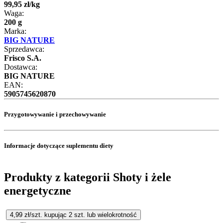
99
,
95
zł
/
kg
Waga:
200 g
Marka:
BIG NATURE
Sprzedawca:
Frisco S.A.
Dostawca:
BIG NATURE
EAN:
5905745620870
Przygotowywanie i przechowywanie
Informacje dotyczące suplementu diety
Produkty z kategorii Shoty i żele
energetyczne
4,99
zł/szt. kupując
2
szt.
lub wielokrotność