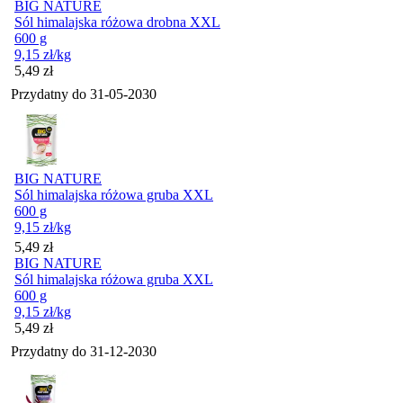
BIG NATURE
Sól himalajska różowa drobna XXL
600 g
9,15
zł
/kg
Cena
5,49
zł
Przydatny do
31-05-2030
BIG NATURE
Sól himalajska różowa gruba XXL
600 g
9,15
zł
/kg
Cena
5,49
zł
BIG NATURE
Sól himalajska różowa gruba XXL
600 g
9,15
zł
/kg
Cena
5,49
zł
Przydatny do
31-12-2030