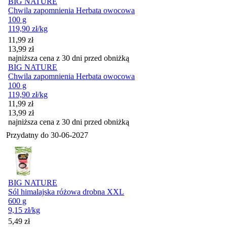
BIG NATURE
Chwila zapomnienia Herbata owocowa
100 g
119,90
zł
/kg
Cena promocyjna
11,99
zł
13,99
zł
najniższa cena z 30 dni przed obniżką
BIG NATURE
Chwila zapomnienia Herbata owocowa
100 g
119,90
zł
/kg
Cena promocyjna
11,99
zł
13,99
zł
najniższa cena z 30 dni przed obniżką
Przydatny do
30-06-2027
BIG NATURE
Sól himalajska różowa drobna XXL
600 g
9,15
zł
/kg
Cena
5,49
zł