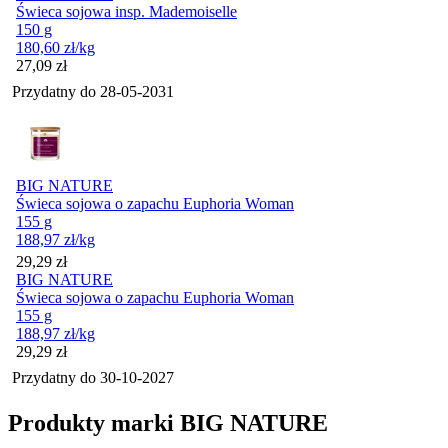
Świeca sojowa insp. Mademoiselle
150 g
180,60
zł
/kg
Cena
27,09
zł
Przydatny do
28-05-2031
BIG NATURE
Świeca sojowa o zapachu Euphoria Woman
155 g
188,97
zł
/kg
Cena
29,29
zł
BIG NATURE
Świeca sojowa o zapachu Euphoria Woman
155 g
188,97
zł
/kg
Cena
29,29
zł
Przydatny do
30-10-2027
Produkty marki BIG NATURE