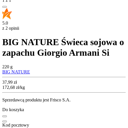
1
z
1
5.0
z 2 opinii
BIG NATURE Świeca sojowa o
zapachu Giorgio Armani Si
220 g
BIG NATURE
Cena
37,99
zł
172,68
zł
/kg
Sprzedawcą produktu jest Frisco S.A.
Do koszyka
Kod pocztowy