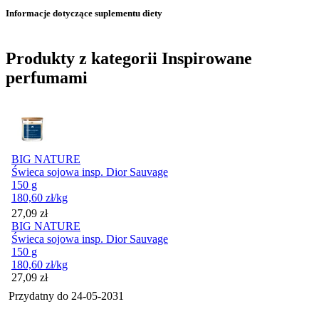
Informacje dotyczące suplementu diety
Produkty z kategorii Inspirowane
perfumami
BIG NATURE
Świeca sojowa insp. Dior Sauvage
150 g
180,60
zł
/kg
Cena
27,09
zł
BIG NATURE
Świeca sojowa insp. Dior Sauvage
150 g
180,60
zł
/kg
Cena
27,09
zł
Przydatny do
24-05-2031