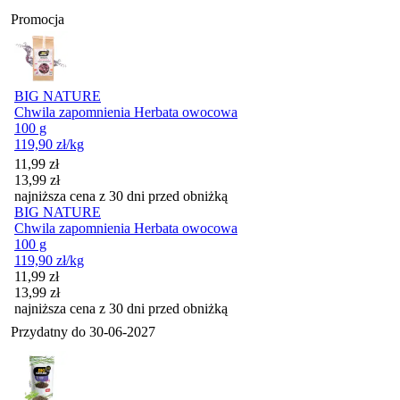
Promocja
BIG NATURE
Chwila zapomnienia Herbata owocowa
100 g
119,90
zł
/kg
Cena promocyjna
11,99
zł
13,99
zł
najniższa cena z 30 dni przed obniżką
BIG NATURE
Chwila zapomnienia Herbata owocowa
100 g
119,90
zł
/kg
Cena promocyjna
11,99
zł
13,99
zł
najniższa cena z 30 dni przed obniżką
Przydatny do
30-06-2027