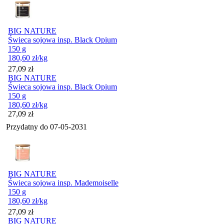
BIG NATURE
Świeca sojowa insp. Black Opium
150 g
180,60
zł
/kg
Cena
27,09
zł
BIG NATURE
Świeca sojowa insp. Black Opium
150 g
180,60
zł
/kg
Cena
27,09
zł
Przydatny do
07-05-2031
BIG NATURE
Świeca sojowa insp. Mademoiselle
150 g
180,60
zł
/kg
Cena
27,09
zł
BIG NATURE