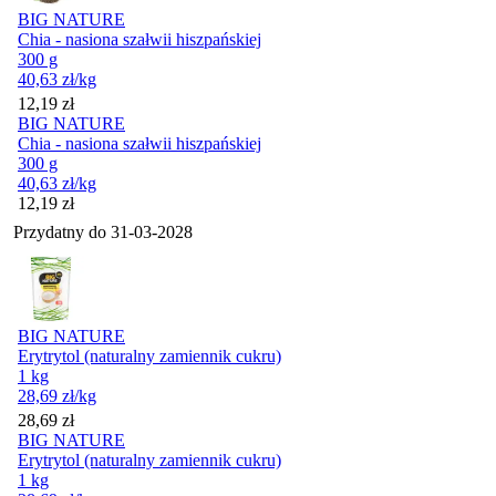
BIG NATURE
Chia - nasiona szałwii hiszpańskiej
300 g
40,63
zł
/kg
Cena
12,19
zł
BIG NATURE
Chia - nasiona szałwii hiszpańskiej
300 g
40,63
zł
/kg
Cena
12,19
zł
Przydatny do
31-03-2028
BIG NATURE
Erytrytol (naturalny zamiennik cukru)
1 kg
28,69
zł
/kg
Cena
28,69
zł
BIG NATURE
Erytrytol (naturalny zamiennik cukru)
1 kg