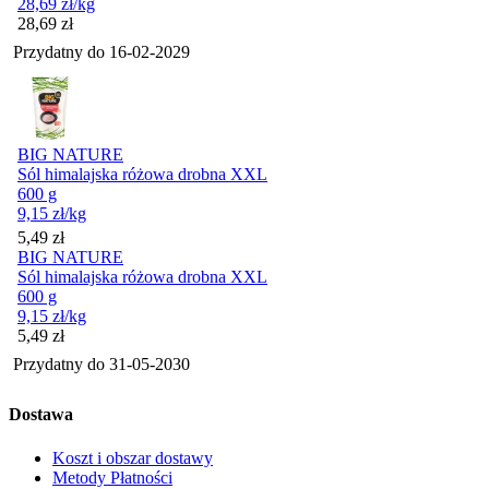
28,69
zł
/kg
Cena
28,69
zł
Przydatny do
16-02-2029
BIG NATURE
Sól himalajska różowa drobna XXL
600 g
9,15
zł
/kg
Cena
5,49
zł
BIG NATURE
Sól himalajska różowa drobna XXL
600 g
9,15
zł
/kg
Cena
5,49
zł
Przydatny do
31-05-2030
Dostawa
Koszt i obszar dostawy
Metody Płatności