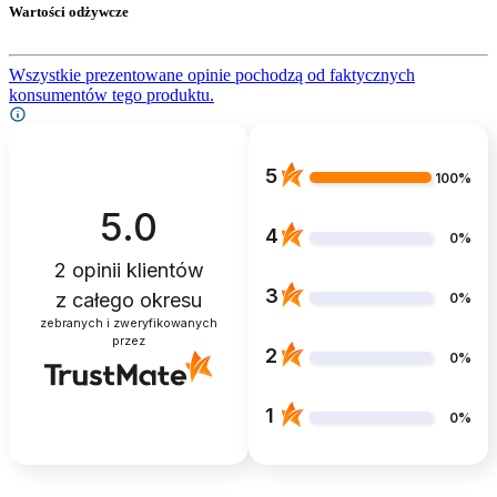
Wartości odżywcze
Wszystkie prezentowane opinie pochodzą od faktycznych
konsumentów tego produktu.
5
100%
5.0
4
0%
2
opinii klientów
3
z całego okresu
0%
zebranych i zweryfikowanych
przez
2
0%
1
0%