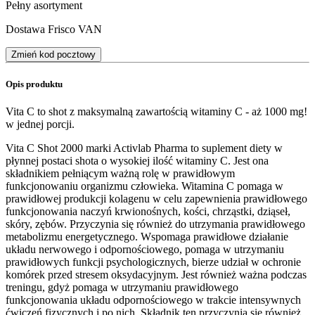
Pełny asortyment
Dostawa Frisco VAN
Zmień kod pocztowy
Opis produktu
Vita C to shot z maksymalną zawartością witaminy C - aż 1000 mg!
w jednej porcji.
Vita C Shot 2000 marki Activlab Pharma to suplement diety w
płynnej postaci shota o wysokiej ilość witaminy C. Jest ona
składnikiem pełniącym ważną rolę w prawidłowym
funkcjonowaniu organizmu człowieka. Witamina C pomaga w
prawidłowej produkcji kolagenu w celu zapewnienia prawidłowego
funkcjonowania naczyń krwionośnych, kości, chrząstki, dziąseł,
skóry, zębów. Przyczynia się również do utrzymania prawidłowego
metabolizmu energetycznego. Wspomaga prawidłowe działanie
układu nerwowego i odpornościowego, pomaga w utrzymaniu
prawidłowych funkcji psychologicznych, bierze udział w ochronie
komórek przed stresem oksydacyjnym. Jest również ważna podczas
treningu, gdyż pomaga w utrzymaniu prawidłowego
funkcjonowania układu odpornościowego w trakcie intensywnych
ćwiczeń fizycznych i po nich. Składnik ten przyczynia się również