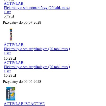
ACTIVLAB
Elektrolity o sm. pomarańczy (20 tabl. mus.)
1 szt
Cena
5,49
zł
Przydatny do
06-07-2028
ACTIVLAB
Elektrolity o sm. tropikalnym (20 tabl. mus.)
1 szt
Cena
16,29
zł
ACTIVLAB
Elektrolity o sm. tropikalnym (20 tabl. mus.)
1 szt
Cena
16,29
zł
Przydatny do
06-05-2028
ACTIVLAB ISOACTIVE