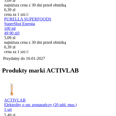
5,09
zł
najniższa cena z 30 dni przed obniżką
6,39
zł
cena za 1 szt.
PURELLA SUPERFOODS
SuperShot Energia
100 ml
49,90
zł
/l
5,09
zł
najniższa cena z 30 dni przed obniżką
6,39
zł
cena za 1 szt.
Przydatny do
16-01-2027
Produkty marki ACTIVLAB
ACTIVLAB
Elektrolity o sm. pomarańczy (20 tabl. mus.)
1 szt
Cena
5,49
zł