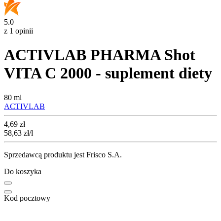
5.0
z 1 opinii
ACTIVLAB PHARMA Shot
VITA C 2000 - suplement diety
80 ml
ACTIVLAB
Cena
4,69
zł
58,63
zł
/l
Sprzedawcą produktu jest Frisco S.A.
Do koszyka
Kod pocztowy