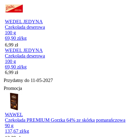
WEDEL JEDYNA
Czekolada deserowa
100 g
69,90
zł
/kg
Cena
6,99
zł
WEDEL JEDYNA
Czekolada deserowa
100 g
69,90
zł
/kg
Cena
6,99
zł
Przydatny do
11-05-2027
Promocja
WAWEL
Czekolada PREMIUM Gorzka 64% ze skórką pomarańczową
90 g
137,67
zł
/kg