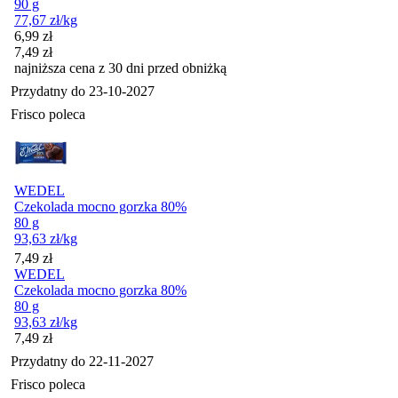
90 g
77,67
zł
/kg
Cena promocyjna
6,99
zł
7,49
zł
najniższa cena z 30 dni przed obniżką
Przydatny do
23-10-2027
Frisco poleca
WEDEL
Czekolada mocno gorzka 80%
80 g
93,63
zł
/kg
Cena
7,49
zł
WEDEL
Czekolada mocno gorzka 80%
80 g
93,63
zł
/kg
Cena
7,49
zł
Przydatny do
22-11-2027
Frisco poleca