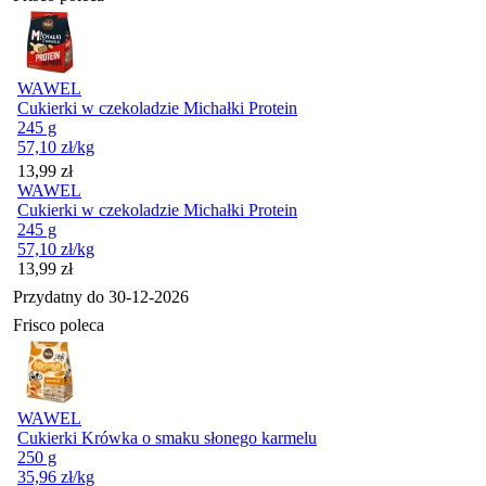
WAWEL
Cukierki w czekoladzie Michałki Protein
245 g
57,10
zł
/kg
Cena
13,99
zł
WAWEL
Cukierki w czekoladzie Michałki Protein
245 g
57,10
zł
/kg
Cena
13,99
zł
Przydatny do
30-12-2026
Frisco poleca
WAWEL
Cukierki Krówka o smaku słonego karmelu
250 g
35,96
zł
/kg