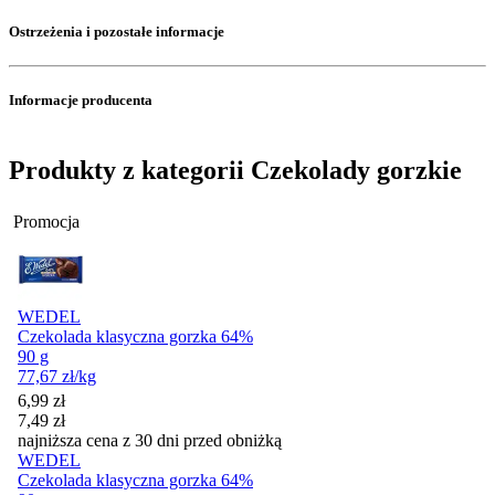
Ostrzeżenia i pozostałe informacje
Informacje producenta
Produkty z kategorii Czekolady gorzkie
Promocja
WEDEL
Czekolada klasyczna gorzka 64%
90 g
77,67
zł
/kg
Cena promocyjna
6,99
zł
7,49
zł
najniższa cena z 30 dni przed obniżką
WEDEL
Czekolada klasyczna gorzka 64%