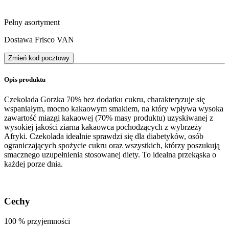
Pełny asortyment
Dostawa Frisco VAN
Zmień kod pocztowy
Opis produktu
Czekolada Gorzka 70% bez dodatku cukru, charakteryzuje się
wspaniałym, mocno kakaowym smakiem, na który wpływa wysoka
zawartość miazgi kakaowej (70% masy produktu) uzyskiwanej z
wysokiej jakości ziarna kakaowca pochodzących z wybrzeży
Afryki. Czekolada idealnie sprawdzi się dla diabetyków, osób
ograniczających spożycie cukru oraz wszystkich, którzy poszukują
smacznego uzupełnienia stosowanej diety. To idealna przekąska o
każdej porze dnia.
Cechy
100 % przyjemności