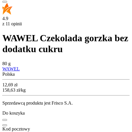
4.9
z 11 opinii
WAWEL Czekolada gorzka bez
dodatku cukru
80 g
WAWEL
Polska
Cena
12,69
zł
158,63
zł
/kg
Sprzedawcą produktu jest Frisco S.A.
Do koszyka
Kod pocztowy