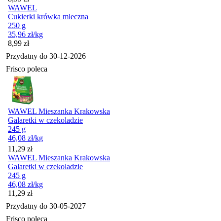
WAWEL
Cukierki krówka mleczna
250 g
35,96
zł
/kg
Cena
8,99
zł
Przydatny do
30-12-2026
Frisco poleca
WAWEL Mieszanka Krakowska
Galaretki w czekoladzie
245 g
46,08
zł
/kg
Cena
11,29
zł
WAWEL Mieszanka Krakowska
Galaretki w czekoladzie
245 g
46,08
zł
/kg
Cena
11,29
zł
Przydatny do
30-05-2027
Frisco poleca