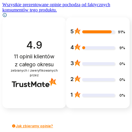
Wszystkie prezentowane opinie pochodzą od faktycznych
konsumentów tego produktu.
5
91%
4.9
4
9%
11
opinii klientów
3
z całego okresu
0%
zebranych i zweryfikowanych
przez
2
0%
1
0%
Jak zbieramy opinie?