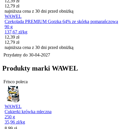
Cena promocyjna
12,39
zł
12,79
zł
najniższa cena z 30 dni przed obniżką
WAWEL
Czekolada PREMIUM Gorzka 64% ze skórką pomarańczową
90 g
137,67
zł
/kg
Cena promocyjna
12,39
zł
12,79
zł
najniższa cena z 30 dni przed obniżką
Przydatny do
30-04-2027
Produkty marki WAWEL
Frisco poleca
WAWEL
Cukierki krówka mleczna
250 g
35,96
zł
/kg
Cena
8,99
zł