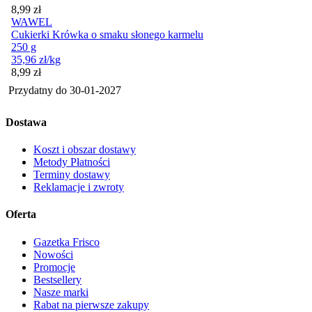
Cena
8,99
zł
WAWEL
Cukierki Krówka o smaku słonego karmelu
250 g
35,96
zł
/kg
Cena
8,99
zł
Przydatny do
30-01-2027
Dostawa
Koszt i obszar dostawy
Metody Płatności
Terminy dostawy
Reklamacje i zwroty
Oferta
Gazetka Frisco
Nowości
Promocje
Bestsellery
Nasze marki
Rabat na pierwsze zakupy