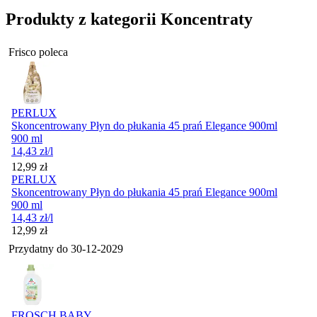
Produkty z kategorii Koncentraty
Frisco poleca
PERLUX
Skoncentrowany Płyn do płukania 45 prań Elegance 900ml
900 ml
14,43
zł
/l
Cena
12,99
zł
PERLUX
Skoncentrowany Płyn do płukania 45 prań Elegance 900ml
900 ml
14,43
zł
/l
Cena
12,99
zł
Przydatny do
30-12-2029
FROSCH BABY