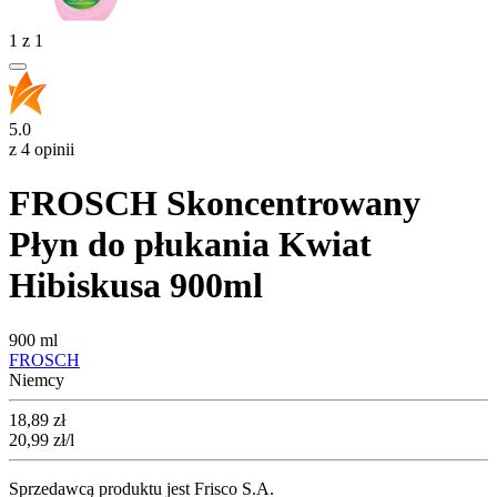
1
z
1
5.0
z 4 opinii
FROSCH Skoncentrowany
Płyn do płukania Kwiat
Hibiskusa 900ml
900 ml
FROSCH
Niemcy
Cena
18,89
zł
20,99
zł
/l
Sprzedawcą produktu jest Frisco S.A.