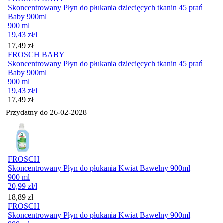
Skoncentrowany Płyn do płukania dziecięcych tkanin 45 prań
Baby 900ml
900 ml
19,43
zł
/l
Cena
17,49
zł
FROSCH BABY
Skoncentrowany Płyn do płukania dziecięcych tkanin 45 prań
Baby 900ml
900 ml
19,43
zł
/l
Cena
17,49
zł
Przydatny do
26-02-2028
FROSCH
Skoncentrowany Płyn do płukania Kwiat Bawełny 900ml
900 ml
20,99
zł
/l
Cena
18,89
zł
FROSCH
Skoncentrowany Płyn do płukania Kwiat Bawełny 900ml