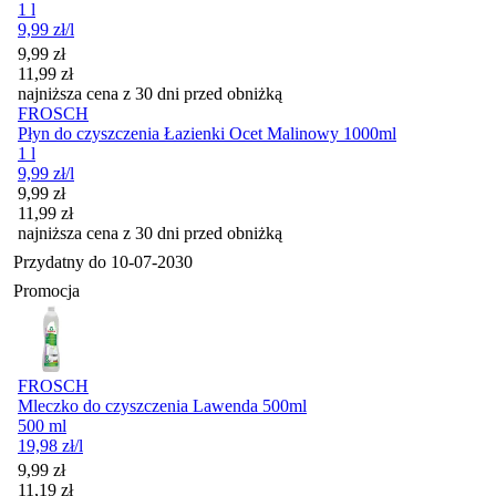
1 l
9,99
zł
/l
Cena promocyjna
9,99
zł
11,99
zł
najniższa cena z 30 dni przed obniżką
FROSCH
Płyn do czyszczenia Łazienki Ocet Malinowy 1000ml
1 l
9,99
zł
/l
Cena promocyjna
9,99
zł
11,99
zł
najniższa cena z 30 dni przed obniżką
Przydatny do
10-07-2030
Promocja
FROSCH
Mleczko do czyszczenia Lawenda 500ml
500 ml
19,98
zł
/l
Cena promocyjna
9,99
zł
11,19
zł