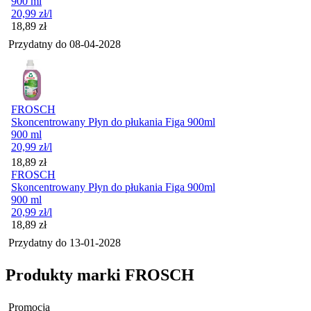
900 ml
20,99
zł
/l
Cena
18,89
zł
Przydatny do
08-04-2028
FROSCH
Skoncentrowany Płyn do płukania Figa 900ml
900 ml
20,99
zł
/l
Cena
18,89
zł
FROSCH
Skoncentrowany Płyn do płukania Figa 900ml
900 ml
20,99
zł
/l
Cena
18,89
zł
Przydatny do
13-01-2028
Produkty marki FROSCH
Promocja