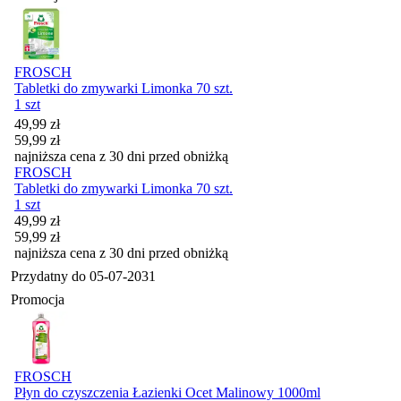
FROSCH
Tabletki do zmywarki Limonka 70 szt.
1 szt
Cena promocyjna
49,99
zł
59,99
zł
najniższa cena z 30 dni przed obniżką
FROSCH
Tabletki do zmywarki Limonka 70 szt.
1 szt
Cena promocyjna
49,99
zł
59,99
zł
najniższa cena z 30 dni przed obniżką
Przydatny do
05-07-2031
Promocja
FROSCH
Płyn do czyszczenia Łazienki Ocet Malinowy 1000ml