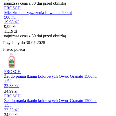
najniższa cena z 30 dni przed obniżką
FROSCH
Mleczko do czyszczenia Lawenda 500ml
500 ml
19,98
zł
/l
Cena promocyjna
9,99
zł
11,19
zł
najniższa cena z 30 dni przed obniżką
Przydatny do
30-07-2028
Frisco poleca
FROSCH
Żel do prania tkanin kolorowych Owoc Granatu 1500ml
1.5 l
23,33
zł
/l
Cena
34,99
zł
FROSCH
Żel do prania tkanin kolorowych Owoc Granatu 1500ml
1.5 l
23,33
zł
/l
Cena
34,99
zł