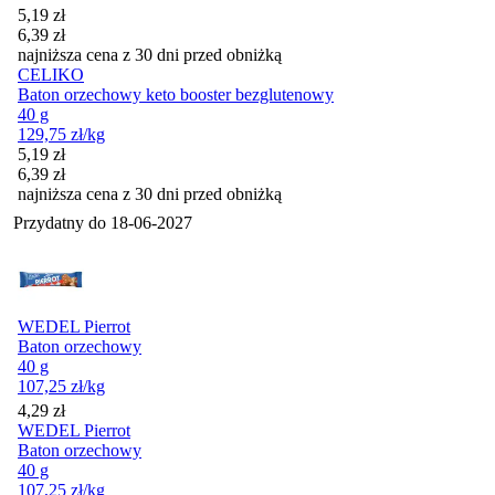
Cena promocyjna
5,19
zł
6,39
zł
najniższa cena z 30 dni przed obniżką
CELIKO
Baton orzechowy keto booster bezglutenowy
40 g
129,75
zł
/kg
Cena promocyjna
5,19
zł
6,39
zł
najniższa cena z 30 dni przed obniżką
Przydatny do
18-06-2027
WEDEL Pierrot
Baton orzechowy
40 g
107,25
zł
/kg
Cena
4,29
zł
WEDEL Pierrot
Baton orzechowy
40 g
107,25
zł
/kg