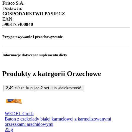
Frisco S.A.
Dostawca:
GOSPODARSTWO PASIECZ
EAN:
5903175400840
Przygotowywanie i przechowywanie
Informacje dotyczące suplementu diety
Produkty z kategorii Orzechowe
2,49
zł/szt. kupując
2
szt.
lub wielokrotność
WEDEL Crush
Baton z czekolady białej karmelowej z karmelizowanymi
orzeszkami arachidowymi
25 g