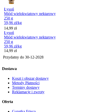
Łysoń
Miód wielokwiatowy nektarowy
250 g
59,96
zł
/kg
Cena
14,99
zł
Łysoń
Miód wielokwiatowy nektarowy
250 g
59,96
zł
/kg
Cena
14,99
zł
Przydatny do
30-12-2028
Dostawa
Koszt i obszar dostawy
Metody Płatności
Terminy dostawy
Reklamacje i zwroty
Oferta
Gazetka Frisco