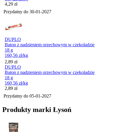
Cena
4,29
zł
Przydatny do
30-01-2027
DUPLO
Baton z nadzieniem orzechowym w czekoladzie
18 g
160,56
zł
/kg
Cena
2,89
zł
DUPLO
Baton z nadzieniem orzechowym w czekoladzie
18 g
160,56
zł
/kg
Cena
2,89
zł
Przydatny do
05-01-2027
Produkty marki Łysoń