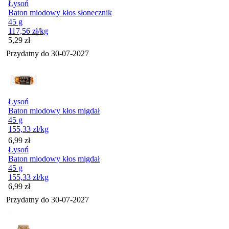
Łysoń
Baton miodowy kłos słonecznik
45 g
117,56
zł
/kg
Cena
5,29
zł
Przydatny do
30-07-2027
Łysoń
Baton miodowy kłos migdał
45 g
155,33
zł
/kg
Cena
6,99
zł
Łysoń
Baton miodowy kłos migdał
45 g
155,33
zł
/kg
Cena
6,99
zł
Przydatny do
30-07-2027