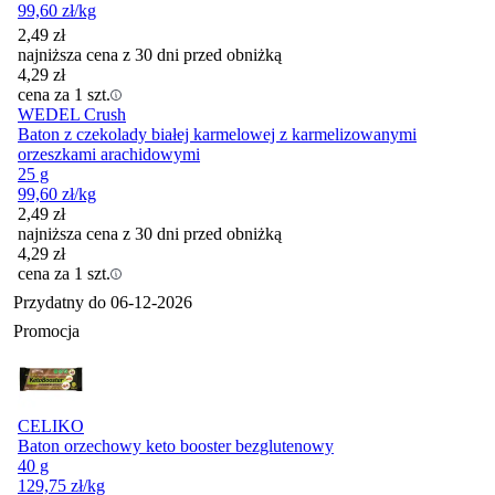
99,60
zł
/kg
2,49
zł
najniższa cena z 30 dni przed obniżką
4,29
zł
cena za 1 szt.
WEDEL Crush
Baton z czekolady białej karmelowej z karmelizowanymi
orzeszkami arachidowymi
25 g
99,60
zł
/kg
2,49
zł
najniższa cena z 30 dni przed obniżką
4,29
zł
cena za 1 szt.
Przydatny do
06-12-2026
Promocja
CELIKO
Baton orzechowy keto booster bezglutenowy
40 g
129,75
zł
/kg