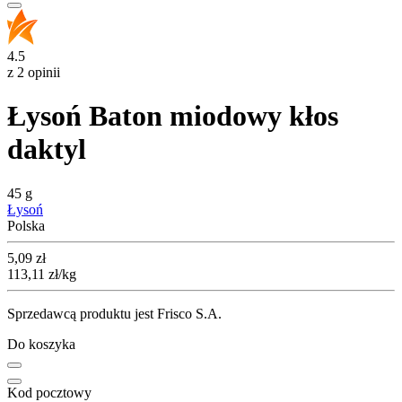
4.5
z 2 opinii
Łysoń Baton miodowy kłos
daktyl
45 g
Łysoń
Polska
Cena
5,09
zł
113,11
zł
/kg
Sprzedawcą produktu jest Frisco S.A.
Do koszyka
Kod pocztowy