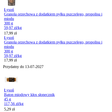
Łysoń
Granola orzechowa z dodatkiem pyłku pszczelego, propolisu i
miodu
300 g
59,97
zł
/kg
Cena
17,99
zł
Łysoń
Granola orzechowa z dodatkiem pyłku pszczelego, propolisu i
miodu
300 g
59,97
zł
/kg
Cena
17,99
zł
Przydatny do
13-07-2027
Łysoń
Baton miodowy kłos słonecznik
45 g
117,56
zł
/kg
Cena
5,29
zł