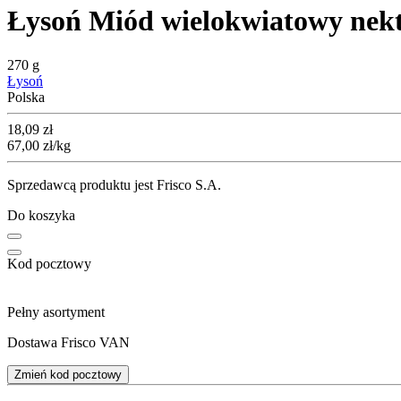
Łysoń Miód wielokwiatowy nek
270 g
Łysoń
Polska
Cena
18,09
zł
67,00
zł
/kg
Sprzedawcą produktu jest Frisco S.A.
Do koszyka
Kod pocztowy
Pełny asortyment
Dostawa Frisco VAN
Zmień kod pocztowy