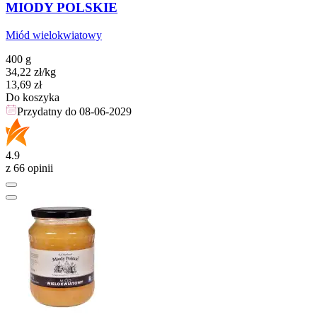
MIODY POLSKIE
Miód wielokwiatowy
400 g
34,22
zł
/kg
Cena
13,69
zł
Do koszyka
Przydatny do
08-06-2029
4.9
z 66 opinii