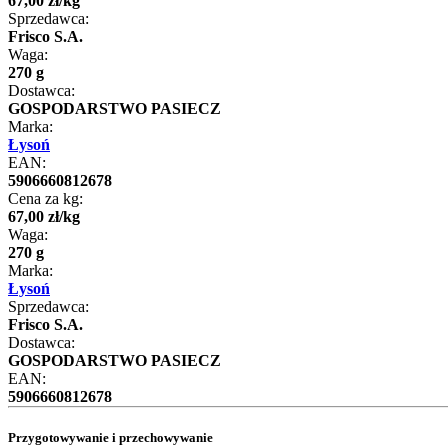
67
,
00
zł
/
kg
Sprzedawca:
Frisco S.A.
Waga:
270 g
Dostawca:
GOSPODARSTWO PASIECZ
Marka:
Łysoń
EAN:
5906660812678
Cena za kg:
67
,
00
zł
/
kg
Waga:
270 g
Marka:
Łysoń
Sprzedawca:
Frisco S.A.
Dostawca:
GOSPODARSTWO PASIECZ
EAN:
5906660812678
Przygotowywanie i przechowywanie