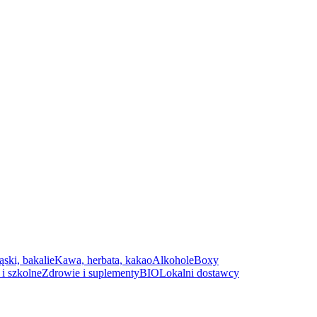
ąski, bakalie
Kawa, herbata, kakao
Alkohole
Boxy
i szkolne
Zdrowie i suplementy
BIO
Lokalni dostawcy