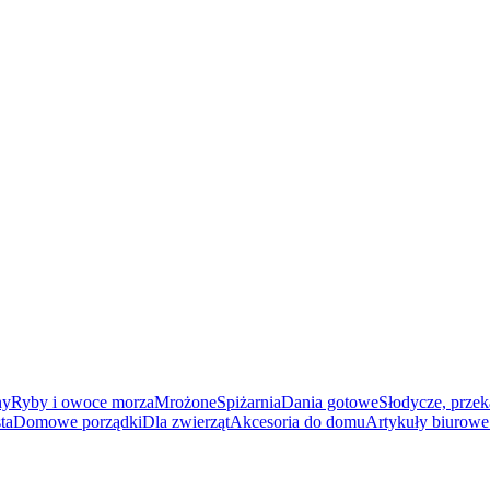
ny
Ryby i owoce morza
Mrożone
Spiżarnia
Dania gotowe
Słodycze, przek
ta
Domowe porządki
Dla zwierząt
Akcesoria do domu
Artykuły biurowe 