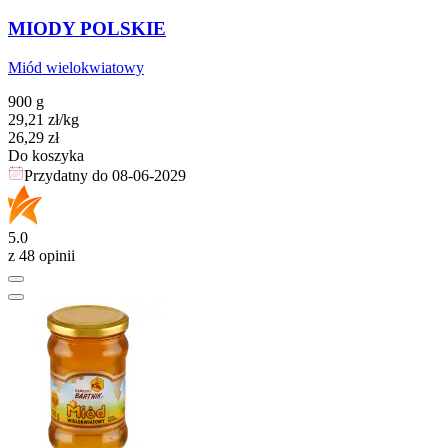
MIODY POLSKIE
Miód wielokwiatowy
900 g
29,21
zł
/kg
Cena
26,29
zł
Do koszyka
Przydatny do
08-06-2029
5.0
z 48 opinii