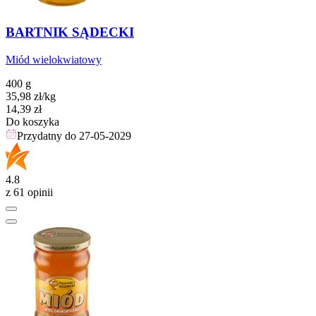
BARTNIK SĄDECKI
Miód wielokwiatowy
400 g
35,98
zł
/kg
Cena
14,39
zł
Do koszyka
Przydatny do
27-05-2029
4.8
z 61 opinii