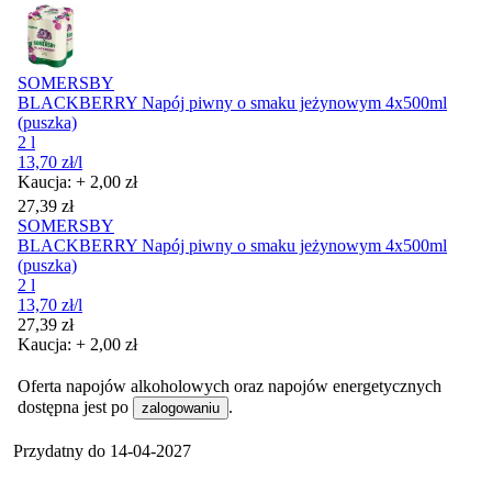
SOMERSBY
BLACKBERRY Napój piwny o smaku jeżynowym 4x500ml
(puszka)
2 l
13,70
zł
/l
Kaucja: + 2,00 zł
Cena
27,39
zł
SOMERSBY
BLACKBERRY Napój piwny o smaku jeżynowym 4x500ml
(puszka)
2 l
13,70
zł
/l
Cena
27,39
zł
Kaucja: + 2,00 zł
Oferta napojów alkoholowych oraz napojów energetycznych
dostępna jest po
.
zalogowaniu
Przydatny do
14-04-2027