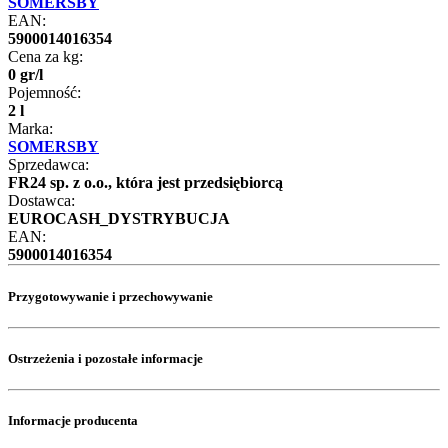
SOMERSBY
EAN:
5900014016354
Cena za kg:
0
gr
/
l
Pojemność:
2 l
Marka:
SOMERSBY
Sprzedawca:
FR24 sp. z o.o., która jest przedsiębiorcą
Dostawca:
EUROCASH_DYSTRYBUCJA
EAN:
5900014016354
Przygotowywanie i przechowywanie
Ostrzeżenia i pozostałe informacje
Informacje producenta