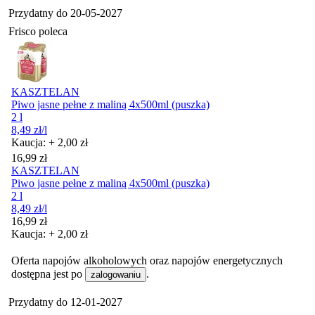
Przydatny do
20-05-2027
Frisco poleca
KASZTELAN
Piwo jasne pełne z maliną 4x500ml (puszka)
2 l
8,49
zł
/l
Kaucja: + 2,00 zł
Cena
16,99
zł
KASZTELAN
Piwo jasne pełne z maliną 4x500ml (puszka)
2 l
8,49
zł
/l
Cena
16,99
zł
Kaucja: + 2,00 zł
Oferta napojów alkoholowych oraz napojów energetycznych
dostępna jest po
.
zalogowaniu
Przydatny do
12-01-2027