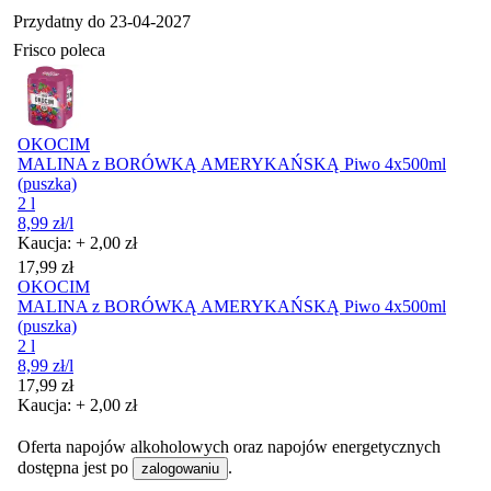
Przydatny do
23-04-2027
Frisco poleca
OKOCIM
MALINA z BORÓWKĄ AMERYKAŃSKĄ Piwo 4x500ml
(puszka)
2 l
8,99
zł
/l
Kaucja: + 2,00 zł
Cena
17,99
zł
OKOCIM
MALINA z BORÓWKĄ AMERYKAŃSKĄ Piwo 4x500ml
(puszka)
2 l
8,99
zł
/l
Cena
17,99
zł
Kaucja: + 2,00 zł
Oferta napojów alkoholowych oraz napojów energetycznych
dostępna jest po
.
zalogowaniu