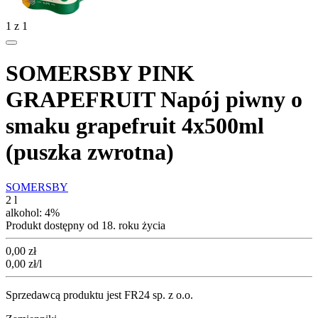
1
z
1
SOMERSBY PINK
GRAPEFRUIT Napój piwny o
smaku grapefruit 4x500ml
(puszka zwrotna)
SOMERSBY
2 l
alkohol:
4%
Produkt dostępny od 18. roku życia
Cena
0,00
zł
0,00
zł
/l
Sprzedawcą produktu jest FR24 sp. z o.o.