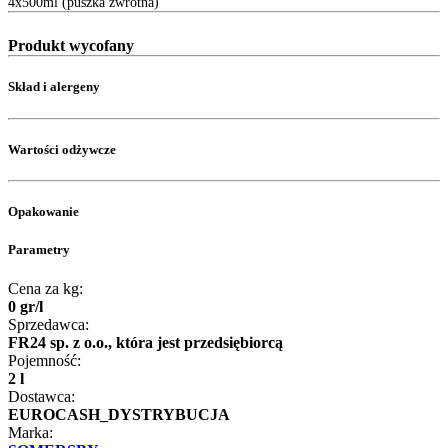
4x500ml (puszka zwrotna)
Produkt wycofany
Skład i alergeny
Wartości odżywcze
Opakowanie
Parametry
Cena za kg:
0
gr
/
l
Sprzedawca:
FR24 sp. z o.o., która jest przedsiębiorcą
Pojemność:
2 l
Dostawca:
EUROCASH_DYSTRYBUCJA
Marka: