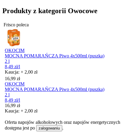
Produkty z kategorii Owocowe
Frisco poleca
OKOCIM
MOCNA POMARAŃCZA Piwo 4x500ml (puszka)
2 l
8,49
zł
/l
Kaucja: + 2,00 zł
Cena
16,99
zł
OKOCIM
MOCNA POMARAŃCZA Piwo 4x500ml (puszka)
2 l
8,49
zł
/l
Cena
16,99
zł
Kaucja: + 2,00 zł
Oferta napojów alkoholowych oraz napojów energetycznych
dostępna jest po
.
zalogowaniu