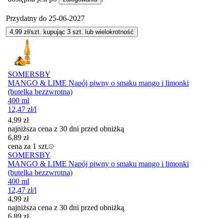
Przydatny do
25-06-2027
4,99
zł/szt. kupując
3
szt.
lub wielokrotność
SOMERSBY
MANGO & LIME Napój piwny o smaku mango i limonki
(butelka bezzwrotna)
400 ml
12,47
zł
/l
4,99
zł
najniższa cena z 30 dni przed obniżką
6,89
zł
cena za 1 szt.
SOMERSBY
MANGO & LIME Napój piwny o smaku mango i limonki
(butelka bezzwrotna)
400 ml
12,47
zł
/l
4,99
zł
najniższa cena z 30 dni przed obniżką
6,89
zł