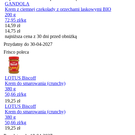
GANDOLA
Krem z ciemnej czekolady z orzechami laskowymi BIO
200 g
72,95
zł
/kg
Cena promocyjna
14,59
zł
14,75
zł
najniższa cena z 30 dni przed obniżką
Przydatny do
30-04-2027
Frisco poleca
LOTUS Biscoff
Krem do smarowania (crunchy)
380 g
50,66
zł
/kg
Cena
19,25
zł
LOTUS Biscoff
Krem do smarowania (crunchy)
380 g
50,66
zł
/kg
Cena
19,25
zł