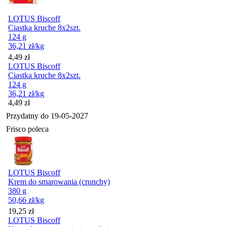
LOTUS Biscoff
Ciastka kruche 8x2szt.
124 g
36,21
zł
/kg
Cena
4,49
zł
LOTUS Biscoff
Ciastka kruche 8x2szt.
124 g
36,21
zł
/kg
Cena
4,49
zł
Przydatny do
19-05-2027
Frisco poleca
LOTUS Biscoff
Krem do smarowania (crunchy)
380 g
50,66
zł
/kg
Cena
19,25
zł
LOTUS Biscoff