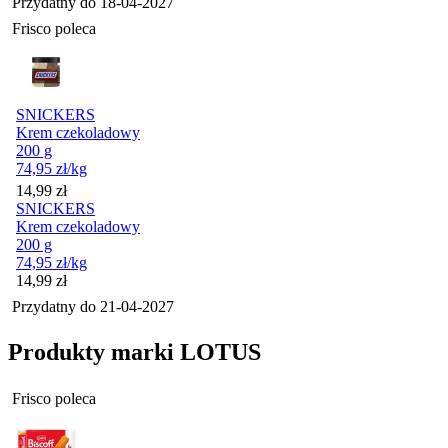
Przydatny do
18-04-2027
Frisco poleca
SNICKERS
Krem czekoladowy
200 g
74,95
zł
/kg
Cena
14,99
zł
SNICKERS
Krem czekoladowy
200 g
74,95
zł
/kg
Cena
14,99
zł
Przydatny do
21-04-2027
Produkty marki LOTUS
Frisco poleca