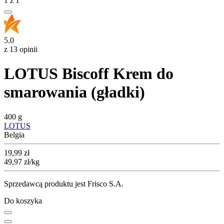
1
z
1
5.0
z 13 opinii
LOTUS Biscoff Krem do
smarowania (gładki)
400 g
LOTUS
Belgia
Cena
19,99
zł
49,97
zł
/kg
Sprzedawcą produktu jest Frisco S.A.
Do koszyka