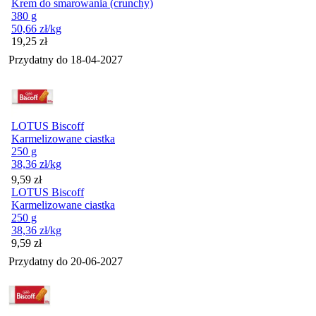
Krem do smarowania (crunchy)
380 g
50,66
zł
/kg
Cena
19,25
zł
Przydatny do
18-04-2027
LOTUS Biscoff
Karmelizowane ciastka
250 g
38,36
zł
/kg
Cena
9,59
zł
LOTUS Biscoff
Karmelizowane ciastka
250 g
38,36
zł
/kg
Cena
9,59
zł
Przydatny do
20-06-2027