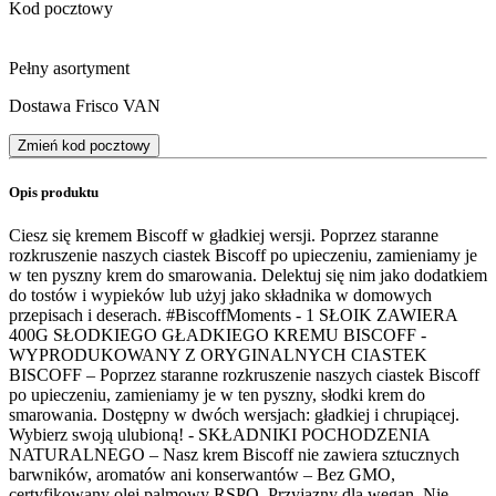
Kod pocztowy
Pełny asortyment
Dostawa Frisco VAN
Zmień kod pocztowy
Opis produktu
Ciesz się kremem Biscoff w gładkiej wersji. Poprzez staranne
rozkruszenie naszych ciastek Biscoff po upieczeniu, zamieniamy je
w ten pyszny krem do smarowania. Delektuj się nim jako dodatkiem
do tostów i wypieków lub użyj jako składnika w domowych
przepisach i deserach. #BiscoffMoments - 1 SŁOIK ZAWIERA
400G SŁODKIEGO GŁADKIEGO KREMU BISCOFF -
WYPRODUKOWANY Z ORYGINALNYCH CIASTEK
BISCOFF – Poprzez staranne rozkruszenie naszych ciastek Biscoff
po upieczeniu, zamieniamy je w ten pyszny, słodki krem do
smarowania. Dostępny w dwóch wersjach: gładkiej i chrupiącej.
Wybierz swoją ulubioną! - SKŁADNIKI POCHODZENIA
NATURALNEGO – Nasz krem Biscoff nie zawiera sztucznych
barwników, aromatów ani konserwantów – Bez GMO,
certyfikowany olej palmowy RSPO. Przyjazny dla wegan. Nie