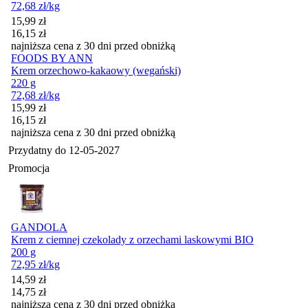
72,68
zł
/kg
Cena promocyjna
15,99
zł
16,15
zł
najniższa cena z 30 dni przed obniżką
FOODS BY ANN
Krem orzechowo-kakaowy (wegański)
220 g
72,68
zł
/kg
Cena promocyjna
15,99
zł
16,15
zł
najniższa cena z 30 dni przed obniżką
Przydatny do
12-05-2027
Promocja
GANDOLA
Krem z ciemnej czekolady z orzechami laskowymi BIO
200 g
72,95
zł
/kg
Cena promocyjna
14,59
zł
14,75
zł
najniższa cena z 30 dni przed obniżką