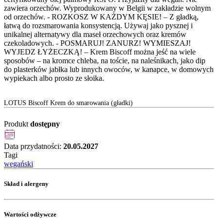
zawiera orzechów. Wyprodukowany w Belgii w zakładzie wolnym
od orzechów. - ROZKOSZ W KAŻDYM KĘSIE! – Z gładką,
łatwą do rozsmarowania konsystencją. Używaj jako pysznej i
unikalnej alternatywy dla maseł orzechowych oraz kremów
czekoladowych. - POSMARUJ! ZANURZ! WYMIESZAJ!
WYJEDZ ŁYŻECZKĄ! – Krem Biscoff można jeść na wiele
sposobów – na kromce chleba, na toście, na naleśnikach, jako dip
do plasterków jabłka lub innych owoców, w kanapce, w domowych
wypiekach albo prosto ze słoika.
LOTUS Biscoff Krem do smarowania (gładki)
Produkt
dostępny
Data przydatności:
20.05.2027
Tagi
wegański
Skład i alergeny
Wartości odżywcze