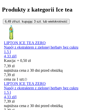
Produkty z kategorii Ice tea
6,49
zł/szt. kupując
3
szt.
lub wielokrotność
LIPTON ICE TEA ZERO
Napój z ekstraktem z zielonej herbaty bez cukru
1.5 l
4,33
zł
/l
Kaucja: + 0,50 zł
7,39
zł
najniższa cena z 30 dni przed obniżką
7,39
zł
cena za 1 szt.
LIPTON ICE TEA ZERO
Napój z ekstraktem z zielonej herbaty bez cukru
1.5 l
4,33
zł
/l
7,39
zł
najniższa cena z 30 dni przed obniżką