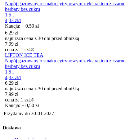
Napój gazowany o smaku cytrynowym z ekstraktem z czarnej
herbaty bez cukru
1.5 l
4,33
zł
/l
Kaucja: + 0,50 zł
6,29
zł
najniższa cena z 30 dni przed obniżką
7,99
zł
cena za 1 szt.
LIPTON ICE TEA
Napój gazowany o smaku cytrynowym z ekstraktem z czarnej
herbaty bez cukru
1.5 l
4,33
zł
/l
6,29
zł
najniższa cena z 30 dni przed obniżką
7,99
zł
cena za 1 szt.
Kaucja: + 0,50 zł
Przydatny do
30-01-2027
Dostawa