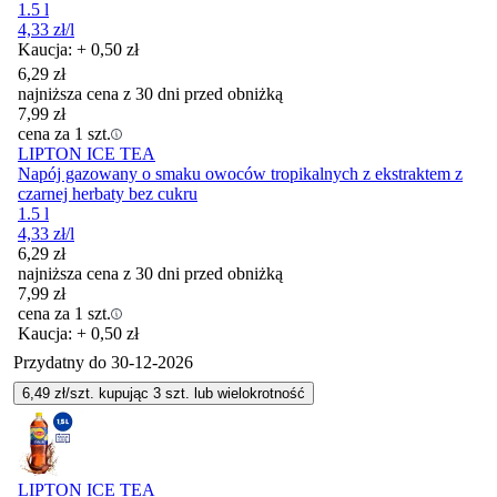
1.5 l
4,33
zł
/l
Kaucja: + 0,50 zł
6,29
zł
najniższa cena z 30 dni przed obniżką
7,99
zł
cena za 1 szt.
LIPTON ICE TEA
Napój gazowany o smaku owoców tropikalnych z ekstraktem z
czarnej herbaty bez cukru
1.5 l
4,33
zł
/l
6,29
zł
najniższa cena z 30 dni przed obniżką
7,99
zł
cena za 1 szt.
Kaucja: + 0,50 zł
Przydatny do
30-12-2026
6,49
zł/szt. kupując
3
szt.
lub wielokrotność
LIPTON ICE TEA