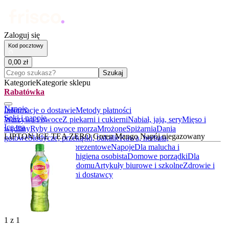
Zaloguj się
Kod pocztowy
0
,
00
zł
Czego szukasz?
Szukaj
Kategorie
Kategorie sklepu
Rabatówka
Napoje
Informacje o dostawie
Metody płatności
Soki i napoje
Warzywa i owoce
Z piekarni i cukierni
Nabiał, jaja, sery
Mięso i
Ice tea
wędliny
Ryby i owoce morza
Mrożone
Spiżarnia
Dania
LIPTON ICE TEA ZERO Green Mango Napój niegazowany
gotowe
Słodycze, przekąski, bakalie
Kawa, herbata,
kakao
Alkohole
Boxy prezentowe
Napoje
Dla malucha i
rodziców
Kosmetyki i higiena osobista
Domowe porządki
Dla
zwierząt
Akcesoria do domu
Artykuły biurowe i szkolne
Zdrowie i
suplementy
BIO
Lokalni dostawcy
1
z
1