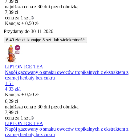
7,39
zł
najniższa cena z 30 dni przed obniżką
7,39
zł
cena za 1 szt.
Kaucja: + 0,50 zł
Przydatny do
30-11-2026
6,49
zł/szt. kupując
3
szt.
lub wielokrotność
LIPTON ICE TEA
Napój gazowany o smaku owoców tropikalnych z ekstraktem z
czarnej herbaty bez cukru
1.5 l
4,33
zł
/l
Kaucja: + 0,50 zł
6,29
zł
najniższa cena z 30 dni przed obniżką
7,99
zł
cena za 1 szt.
LIPTON ICE TEA
Napój gazowany o smaku owoców tropikalnych z ekstraktem z
czarnej herbaty bez cukru