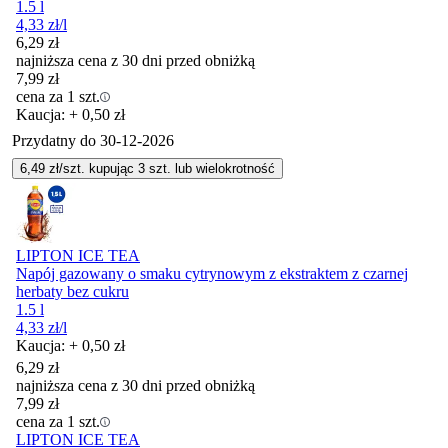
1.5 l
4,33
zł
/l
6,29
zł
najniższa cena z 30 dni przed obniżką
7,99
zł
cena za 1 szt.
Kaucja: + 0,50 zł
Przydatny do
30-12-2026
6,49
zł/szt. kupując
3
szt.
lub wielokrotność
LIPTON ICE TEA
Napój gazowany o smaku cytrynowym z ekstraktem z czarnej
herbaty bez cukru
1.5 l
4,33
zł
/l
Kaucja: + 0,50 zł
6,29
zł
najniższa cena z 30 dni przed obniżką
7,99
zł
cena za 1 szt.
LIPTON ICE TEA