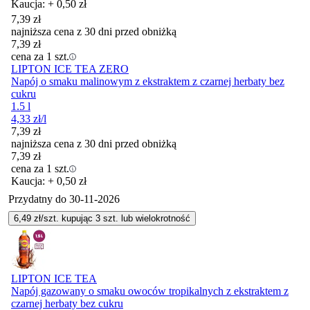
Kaucja: + 0,50 zł
7,39
zł
najniższa cena z 30 dni przed obniżką
7,39
zł
cena za 1 szt.
LIPTON ICE TEA ZERO
Napój o smaku malinowym z ekstraktem z czarnej herbaty bez
cukru
1.5 l
4,33
zł
/l
7,39
zł
najniższa cena z 30 dni przed obniżką
7,39
zł
cena za 1 szt.
Kaucja: + 0,50 zł
Przydatny do
30-11-2026
6,49
zł/szt. kupując
3
szt.
lub wielokrotność
LIPTON ICE TEA
Napój gazowany o smaku owoców tropikalnych z ekstraktem z
czarnej herbaty bez cukru