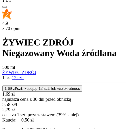
1
z
1
4.9
z 70 opinii
ŻYWIEC ZDRÓJ
Niegazowany Woda źródlana
500 ml
ŻYWIEC ZDRÓJ
1 szt.
12
szt.
1,69
zł/szt. kupując
12
szt.
lub wielokrotność
1,69
zł
najniższa cena z 30 dni przed obniżką
5,58
zł
/l
2,79
zł
cena za 1 szt. poza zestawem (39% taniej)
Kaucja: + 0,50 zł