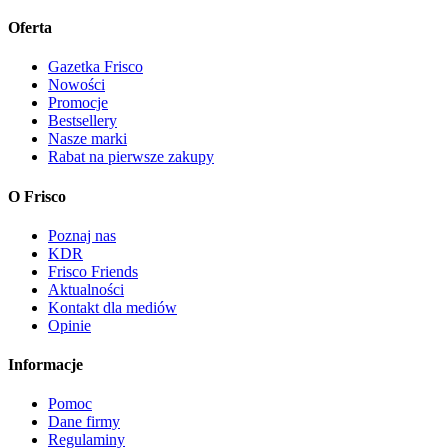
Oferta
Gazetka Frisco
Nowości
Promocje
Bestsellery
Nasze marki
Rabat na pierwsze zakupy
O Frisco
Poznaj nas
KDR
Frisco Friends
Aktualności
Kontakt dla mediów
Opinie
Informacje
Pomoc
Dane firmy
Regulaminy