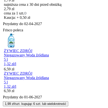
1,79
zł
najniższa cena z 30 dni przed obniżką
2,79
zł
cena za 1 szt.
Kaucja: + 0,50 zł
Przydatny do
02-04-2027
Frisco poleca
ŻYWIEC ZDRÓJ
Niegazowany Woda źródlana
5 l
1,32
zł
/l
Cena
6,59
zł
ŻYWIEC ZDRÓJ
Niegazowany Woda źródlana
5 l
1,32
zł
/l
Cena
6,59
zł
Przydatny do
01-06-2027
1,99
zł/szt. kupując
6
szt.
lub wielokrotność