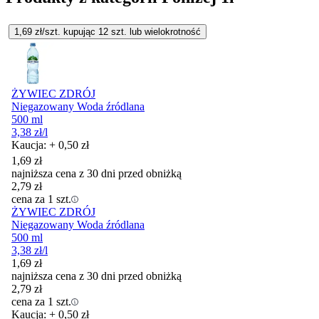
1,69
zł/szt. kupując
12
szt.
lub wielokrotność
ŻYWIEC ZDRÓJ
Niegazowany Woda źródlana
500 ml
3,38
zł
/l
Kaucja: + 0,50 zł
1,69
zł
najniższa cena z 30 dni przed obniżką
2,79
zł
cena za 1 szt.
ŻYWIEC ZDRÓJ
Niegazowany Woda źródlana
500 ml
3,38
zł
/l
1,69
zł
najniższa cena z 30 dni przed obniżką
2,79
zł
cena za 1 szt.
Kaucja: + 0,50 zł