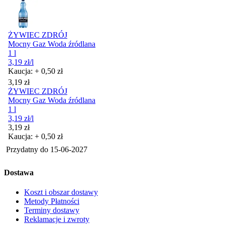
ŻYWIEC ZDRÓJ
Mocny Gaz Woda źródlana
1 l
3,19
zł
/l
Kaucja: + 0,50 zł
Cena
3,19
zł
ŻYWIEC ZDRÓJ
Mocny Gaz Woda źródlana
1 l
3,19
zł
/l
Cena
3,19
zł
Kaucja: + 0,50 zł
Przydatny do
15-06-2027
Dostawa
Koszt i obszar dostawy
Metody Płatności
Terminy dostawy
Reklamacje i zwroty