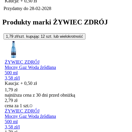
Kaucja: + 0,50 zł
Przydatny do
28-02-2028
Produkty marki ŻYWIEC ZDRÓJ
1,79
zł/szt. kupując
12
szt.
lub wielokrotność
ŻYWIEC ZDRÓJ
Mocny Gaz Woda źródlana
500 ml
3,58
zł
/l
Kaucja: + 0,50 zł
1,79
zł
najniższa cena z 30 dni przed obniżką
2,79
zł
cena za 1 szt.
ŻYWIEC ZDRÓJ
Mocny Gaz Woda źródlana
500 ml
3,58
zł
/l