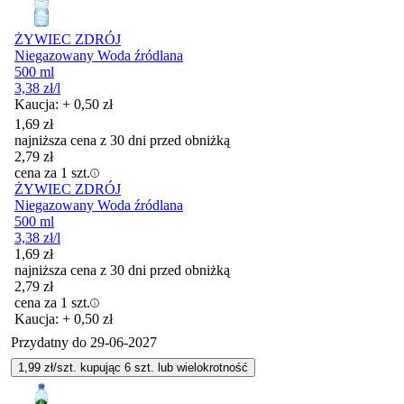
ŻYWIEC ZDRÓJ
Niegazowany Woda źródlana
500 ml
3,38
zł
/l
Kaucja: + 0,50 zł
1,69
zł
najniższa cena z 30 dni przed obniżką
2,79
zł
cena za 1 szt.
ŻYWIEC ZDRÓJ
Niegazowany Woda źródlana
500 ml
3,38
zł
/l
1,69
zł
najniższa cena z 30 dni przed obniżką
2,79
zł
cena za 1 szt.
Kaucja: + 0,50 zł
Przydatny do
29-06-2027
1,99
zł/szt. kupując
6
szt.
lub wielokrotność