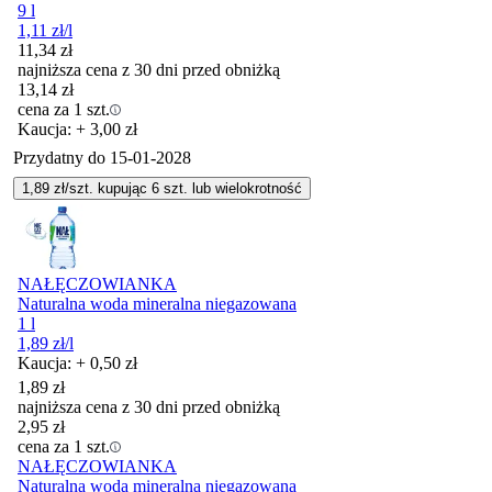
9 l
1,11
zł
/l
11,34
zł
najniższa cena z 30 dni przed obniżką
13,14
zł
cena za 1 szt.
Kaucja: + 3,00 zł
Przydatny do
15-01-2028
1,89
zł/szt. kupując
6
szt.
lub wielokrotność
NAŁĘCZOWIANKA
Naturalna woda mineralna niegazowana
1 l
1,89
zł
/l
Kaucja: + 0,50 zł
1,89
zł
najniższa cena z 30 dni przed obniżką
2,95
zł
cena za 1 szt.
NAŁĘCZOWIANKA
Naturalna woda mineralna niegazowana