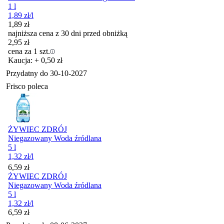
1 l
1,89
zł
/l
1,89
zł
najniższa cena z 30 dni przed obniżką
2,95
zł
cena za 1 szt.
Kaucja: + 0,50 zł
Przydatny do
30-10-2027
Frisco poleca
ŻYWIEC ZDRÓJ
Niegazowany Woda źródlana
5 l
1,32
zł
/l
Cena
6,59
zł
ŻYWIEC ZDRÓJ
Niegazowany Woda źródlana
5 l
1,32
zł
/l
Cena
6,59
zł