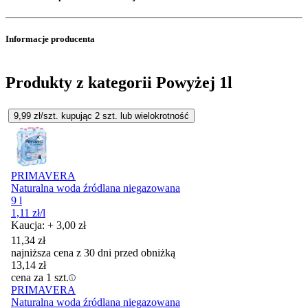
Informacje producenta
Produkty z kategorii Powyżej 1l
9,99
zł/szt. kupując
2
szt.
lub wielokrotność
PRIMAVERA
Naturalna woda źródlana niegazowana
9 l
1,11
zł
/l
Kaucja: + 3,00 zł
11,34
zł
najniższa cena z 30 dni przed obniżką
13,14
zł
cena za 1 szt.
PRIMAVERA
Naturalna woda źródlana niegazowana