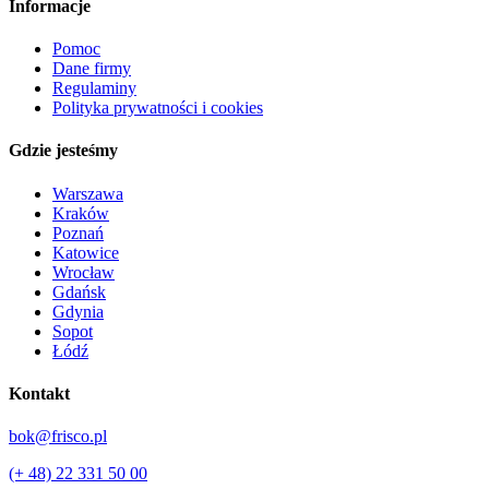
Informacje
Pomoc
Dane firmy
Regulaminy
Polityka prywatności i cookies
Gdzie jesteśmy
Warszawa
Kraków
Poznań
Katowice
Wrocław
Gdańsk
Gdynia
Sopot
Łódź
Kontakt
bok@frisco.pl
(+ 48) 22 331 50 00