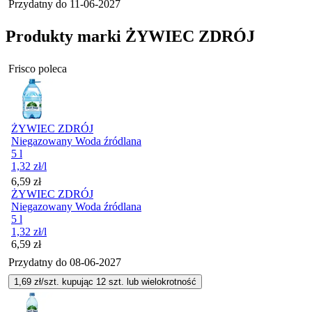
Przydatny do
11-06-2027
Produkty marki ŻYWIEC ZDRÓJ
Frisco poleca
ŻYWIEC ZDRÓJ
Niegazowany Woda źródlana
5 l
1,32
zł
/l
Cena
6,59
zł
ŻYWIEC ZDRÓJ
Niegazowany Woda źródlana
5 l
1,32
zł
/l
Cena
6,59
zł
Przydatny do
08-06-2027
1,69
zł/szt. kupując
12
szt.
lub wielokrotność