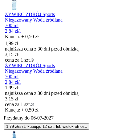
ŻYWIEC ZDRÓJ Sports
Niegazowany Woda źródlana
700 ml
2,84
zł
/l
Kaucja: + 0,50 zł
1,99
zł
najniższa cena z 30 dni przed obniżką
3,15
zł
cena za 1 szt.
ŻYWIEC ZDRÓJ Sports
Niegazowany Woda źródlana
700 ml
2,84
zł
/l
1,99
zł
najniższa cena z 30 dni przed obniżką
3,15
zł
cena za 1 szt.
Kaucja: + 0,50 zł
Przydatny do
06-07-2027
1,79
zł/szt. kupując
12
szt.
lub wielokrotność