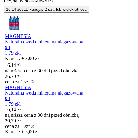
Przydatny do
08-06-2027
16,14
zł/szt. kupując
2
szt.
lub wielokrotność
MAGNESIA
Naturalna woda mineralna niegazowana
9 l
1,79
zł
/l
Kaucja: + 3,00 zł
16,14
zł
najniższa cena z 30 dni przed obniżką
26,70
zł
cena za 1 szt.
MAGNESIA
Naturalna woda mineralna niegazowana
9 l
1,79
zł
/l
16,14
zł
najniższa cena z 30 dni przed obniżką
26,70
zł
cena za 1 szt.
Kaucja: + 3,00 zł