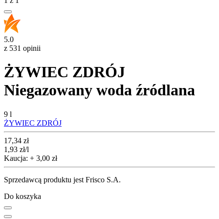
1
z
1
5.0
z 531 opinii
ŻYWIEC ZDRÓJ
Niegazowany woda źródlana
9 l
ŻYWIEC ZDRÓJ
Cena
17,34
zł
1,93
zł
/l
Kaucja: + 3,00 zł
Sprzedawcą produktu jest Frisco S.A.
Do koszyka