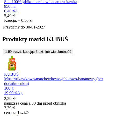
Sok 100% jabłko marchew banan truskawka
850 ml
6,46
zł
/l
Cena
5,49
zł
Kaucja: + 0,50 zł
Przydatny do
30-01-2027
Produkty marki KUBUŚ
1,99
zł/szt. kupując
3
szt.
lub wielokrotność
KUBUŚ
Mus truskawkowo-marchewkowo-jabłkowo-bananowy (bez
dodatku cukru)
100 g
19,90
zł
/kg
2,29
zł
najniższa cena z 30 dni przed obniżką
3,39
zł
cena za 1 szt.