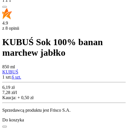
1
z
1
4.9
z 8 opinii
KUBUŚ Sok 100% banan
marchew jabłko
850 ml
KUBUŚ
1 szt.
6
szt.
Cena
6,19
zł
7,28
zł
/l
Kaucja: + 0,50 zł
Sprzedawcą produktu jest Frisco S.A.
Do koszyka