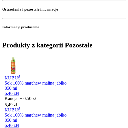
Ostrzeżenia i pozostałe informacje
Informacje producenta
Produkty z kategorii Pozostałe
KUBUŚ
Sok 100% marchew malina jabłko
850 ml
6,46
zł
/l
Kaucja: + 0,50 zł
Cena
5,49
zł
KUBUŚ
Sok 100% marchew malina jabłko
850 ml
6,46
zł
/l