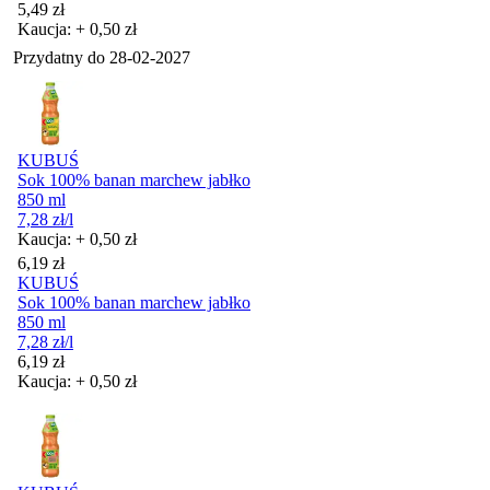
Cena
5,49
zł
Kaucja: + 0,50 zł
Przydatny do
28-02-2027
KUBUŚ
Sok 100% banan marchew jabłko
850 ml
7,28
zł
/l
Kaucja: + 0,50 zł
Cena
6,19
zł
KUBUŚ
Sok 100% banan marchew jabłko
850 ml
7,28
zł
/l
Cena
6,19
zł
Kaucja: + 0,50 zł