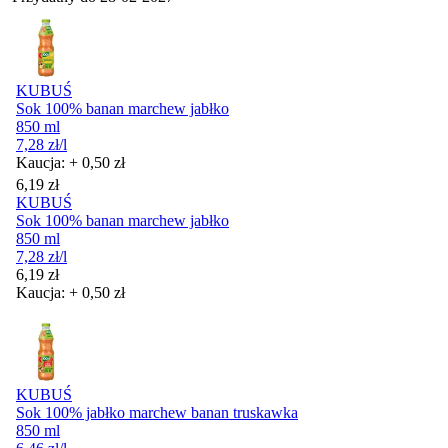
KUBUŚ
Sok 100% banan marchew jabłko
850 ml
7,28
zł
/l
Kaucja: + 0,50 zł
Cena
6,19
zł
KUBUŚ
Sok 100% banan marchew jabłko
850 ml
7,28
zł
/l
Cena
6,19
zł
Kaucja: + 0,50 zł
KUBUŚ
Sok 100% jabłko marchew banan truskawka
850 ml