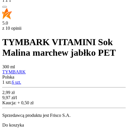
1
z
1
5.0
z 10 opinii
TYMBARK VITAMINI Sok
Malina marchew jabłko PET
300 ml
TYMBARK
Polska
1 szt.
6
szt.
Cena
2,99
zł
9,97
zł
/l
Kaucja: + 0,50 zł
Sprzedawcą produktu jest Frisco S.A.
Do koszyka