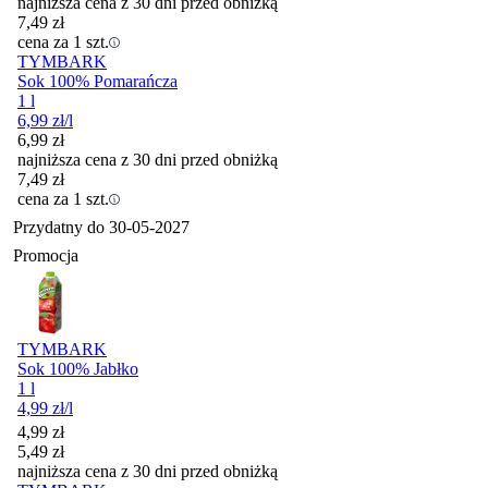
najniższa cena z 30 dni przed obniżką
7,49
zł
cena za 1 szt.
TYMBARK
Sok 100% Pomarańcza
1 l
6,99
zł
/l
6,99
zł
najniższa cena z 30 dni przed obniżką
7,49
zł
cena za 1 szt.
Przydatny do
30-05-2027
Promocja
TYMBARK
Sok 100% Jabłko
1 l
4,99
zł
/l
Cena promocyjna
4,99
zł
5,49
zł
najniższa cena z 30 dni przed obniżką