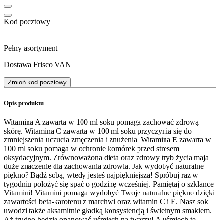
Kod pocztowy
Pełny asortyment
Dostawa Frisco VAN
Zmień kod pocztowy
Opis produktu
Witamina A zawarta w 100 ml soku pomaga zachować zdrową
skórę. Witamina C zawarta w 100 ml soku przyczynia się do
zmniejszenia uczucia zmęczenia i znużenia. Witamina E zawarta w
100 ml soku pomaga w ochronie komórek przed stresem
oksydacyjnym. Zrównoważona dieta oraz zdrowy tryb życia maja
duże znaczenie dla zachowania zdrowia. Jak wydobyć naturalne
piękno? Bądź sobą, wtedy jesteś najpiękniejsza! Spróbuj raz w
tygodniu położyć się spać o godzinę wcześniej. Pamiętaj o szklance
Vitamini! Vitamini pomaga wydobyć Twoje naturalne piękno dzięki
zawartości beta-karotenu z marchwi oraz witamin C i E. Nasz sok
uwodzi także aksamitnie gładką konsystencją i świetnym smakiem.
Aż trudno będzie opanować uśmiech na twarzy! A uśmiech to