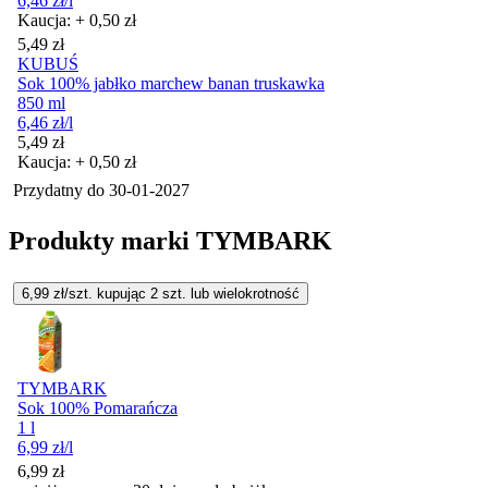
6,46
zł
/l
Kaucja: + 0,50 zł
Cena
5,49
zł
KUBUŚ
Sok 100% jabłko marchew banan truskawka
850 ml
6,46
zł
/l
Cena
5,49
zł
Kaucja: + 0,50 zł
Przydatny do
30-01-2027
Produkty marki TYMBARK
6,99
zł/szt. kupując
2
szt.
lub wielokrotność
TYMBARK
Sok 100% Pomarańcza
1 l
6,99
zł
/l
6,99
zł