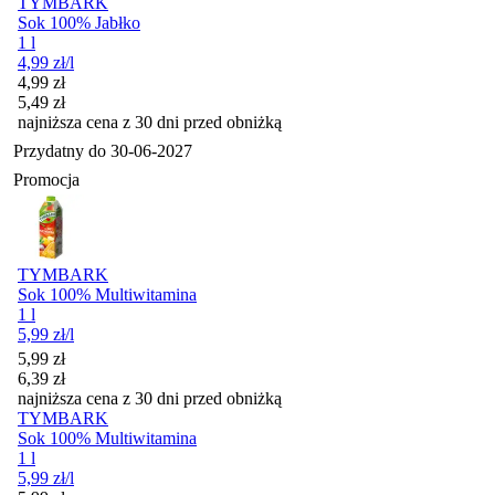
TYMBARK
Sok 100% Jabłko
1 l
4,99
zł
/l
Cena promocyjna
4,99
zł
5,49
zł
najniższa cena z 30 dni przed obniżką
Przydatny do
30-06-2027
Promocja
TYMBARK
Sok 100% Multiwitamina
1 l
5,99
zł
/l
Cena promocyjna
5,99
zł
6,39
zł
najniższa cena z 30 dni przed obniżką
TYMBARK
Sok 100% Multiwitamina
1 l
5,99
zł
/l