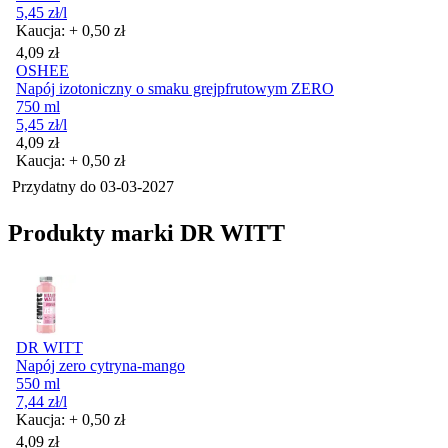
5,45
zł
/l
Kaucja: + 0,50 zł
Cena
4,09
zł
OSHEE
Napój izotoniczny o smaku grejpfrutowym ZERO
750 ml
5,45
zł
/l
Cena
4,09
zł
Kaucja: + 0,50 zł
Przydatny do
03-03-2027
Produkty marki DR WITT
DR WITT
Napój zero cytryna-mango
550 ml
7,44
zł
/l
Kaucja: + 0,50 zł
Cena
4,09
zł