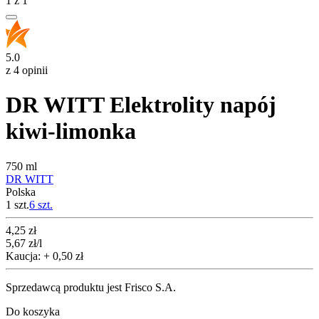
1
z
1
5.0
z 4 opinii
DR WITT Elektrolity napój
kiwi-limonka
750 ml
DR WITT
Polska
1 szt.
6
szt.
Cena
4,25
zł
5,67
zł
/l
Kaucja: + 0,50 zł
Sprzedawcą produktu jest Frisco S.A.
Do koszyka