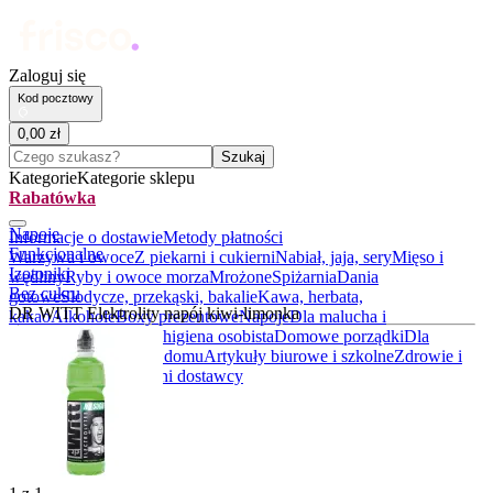
Zaloguj się
Kod pocztowy
0
,
00
zł
Czego szukasz?
Szukaj
Kategorie
Kategorie sklepu
Rabatówka
Napoje
Informacje o dostawie
Metody płatności
Funkcjonalne
Warzywa i owoce
Z piekarni i cukierni
Nabiał, jaja, sery
Mięso i
Izotoniki
wędliny
Ryby i owoce morza
Mrożone
Spiżarnia
Dania
Bez cukru
gotowe
Słodycze, przekąski, bakalie
Kawa, herbata,
DR WITT Elektrolity napój kiwi-limonka
kakao
Alkohole
Boxy prezentowe
Napoje
Dla malucha i
rodziców
Kosmetyki i higiena osobista
Domowe porządki
Dla
zwierząt
Akcesoria do domu
Artykuły biurowe i szkolne
Zdrowie i
suplementy
BIO
Lokalni dostawcy