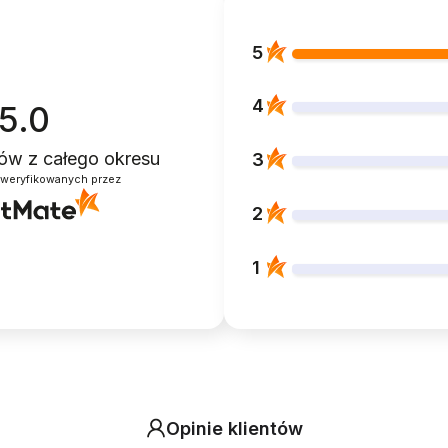
5
4
5.0
ntów
z całego okresu
3
zweryfikowanych przez
2
1
Opinie klientów