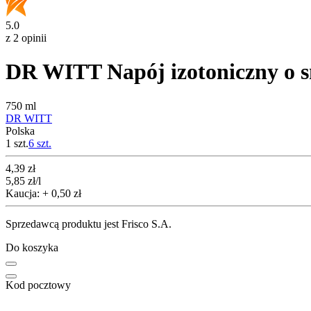
5.0
z 2 opinii
DR WITT Napój izotoniczny o 
750 ml
DR WITT
Polska
1 szt.
6
szt.
Cena
4,39
zł
5,85
zł
/l
Kaucja: + 0,50 zł
Sprzedawcą produktu jest Frisco S.A.
Do koszyka
Kod pocztowy