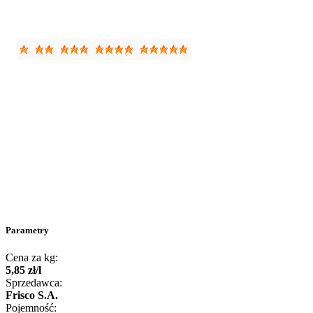
Parametry
Cena za kg:
5
,
85
zł
/
l
Sprzedawca:
Frisco S.A.
Pojemność: