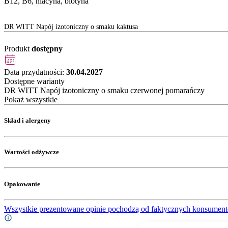
B12, B6, niacyna, biotyna
DR WITT Napój izotoniczny o smaku kaktusa
Produkt
dostępny
Data przydatności:
30.04.2027
Dostępne warianty
DR WITT Napój izotoniczny o smaku czerwonej pomarańczy
Pokaż wszystkie
Skład i alergeny
Wartości odżywcze
Opakowanie
Wszystkie prezentowane opinie pochodzą od faktycznych konsument