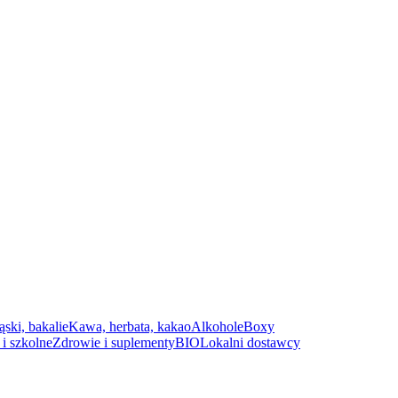
ąski, bakalie
Kawa, herbata, kakao
Alkohole
Boxy
i szkolne
Zdrowie i suplementy
BIO
Lokalni dostawcy