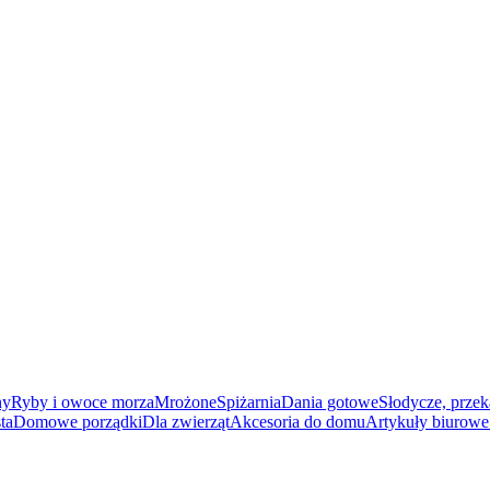
ny
Ryby i owoce morza
Mrożone
Spiżarnia
Dania gotowe
Słodycze, przek
ta
Domowe porządki
Dla zwierząt
Akcesoria do domu
Artykuły biurowe 