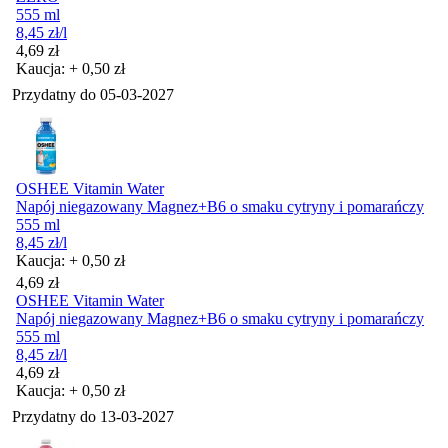
555 ml
8,45
zł
/l
Cena
4,69
zł
Kaucja: + 0,50 zł
Przydatny do
05-03-2027
OSHEE Vitamin Water
Napój niegazowany Magnez+B6 o smaku cytryny i pomarańczy
555 ml
8,45
zł
/l
Kaucja: + 0,50 zł
Cena
4,69
zł
OSHEE Vitamin Water
Napój niegazowany Magnez+B6 o smaku cytryny i pomarańczy
555 ml
8,45
zł
/l
Cena
4,69
zł
Kaucja: + 0,50 zł
Przydatny do
13-03-2027