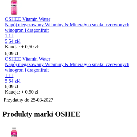
OSHEE Vitamin Water
Napój niegazowany Witaminy & Minerały o smaku czerwonych
winogron i dragonfruit
1.1 l
5,54
zł
/l
Kaucja: + 0,50 zł
Cena
6,09
zł
OSHEE Vitamin Water
Napój niegazowany Witaminy & Minerały o smaku czerwonych
winogron i dragonfruit
1.1 l
5,54
zł
/l
Cena
6,09
zł
Kaucja: + 0,50 zł
Przydatny do
25-03-2027
Produkty marki OSHEE