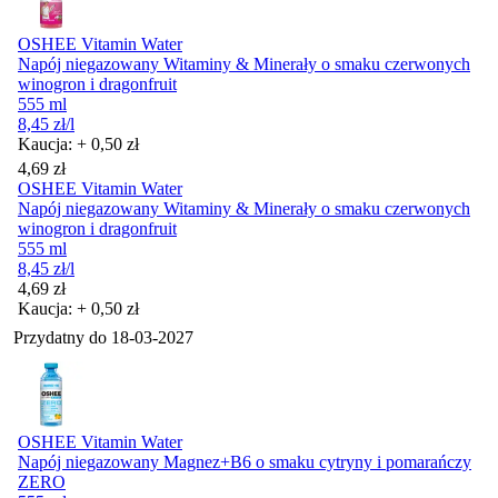
OSHEE Vitamin Water
Napój niegazowany Witaminy & Minerały o smaku czerwonych
winogron i dragonfruit
555 ml
8,45
zł
/l
Kaucja: + 0,50 zł
Cena
4,69
zł
OSHEE Vitamin Water
Napój niegazowany Witaminy & Minerały o smaku czerwonych
winogron i dragonfruit
555 ml
8,45
zł
/l
Cena
4,69
zł
Kaucja: + 0,50 zł
Przydatny do
18-03-2027
OSHEE Vitamin Water
Napój niegazowany Magnez+B6 o smaku cytryny i pomarańczy
ZERO