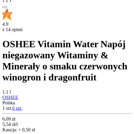
1
z
1
4.9
z 14 opinii
OSHEE Vitamin Water Napój
niegazowany Witaminy &
Minerały o smaku czerwonych
winogron i dragonfruit
1.1 l
OSHEE
Polska
1 szt.
6
szt.
Cena
6,09
zł
5,54
zł
/l
Kaucja: + 0,50 zł