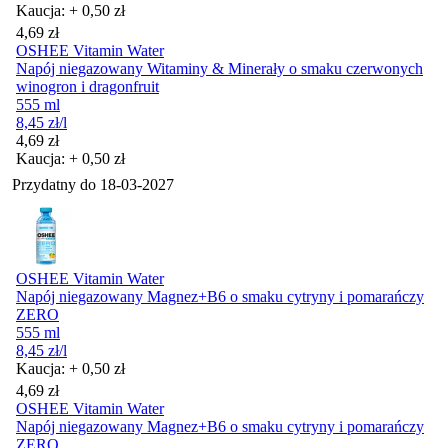
Kaucja: + 0,50 zł
Cena
4,69
zł
OSHEE Vitamin Water
Napój niegazowany Witaminy & Minerały o smaku czerwonych
winogron i dragonfruit
555 ml
8,45
zł
/l
Cena
4,69
zł
Kaucja: + 0,50 zł
Przydatny do
18-03-2027
OSHEE Vitamin Water
Napój niegazowany Magnez+B6 o smaku cytryny i pomarańczy
ZERO
555 ml
8,45
zł
/l
Kaucja: + 0,50 zł
Cena
4,69
zł
OSHEE Vitamin Water
Napój niegazowany Magnez+B6 o smaku cytryny i pomarańczy
ZERO