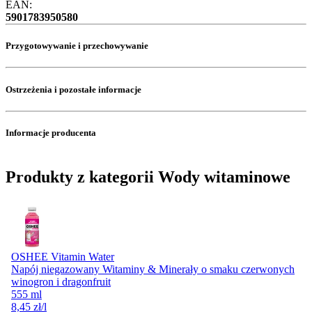
EAN:
5901783950580
Przygotowywanie i przechowywanie
Ostrzeżenia i pozostałe informacje
Informacje producenta
Produkty z kategorii Wody witaminowe
OSHEE Vitamin Water
Napój niegazowany Witaminy & Minerały o smaku czerwonych
winogron i dragonfruit
555 ml
8,45
zł
/l