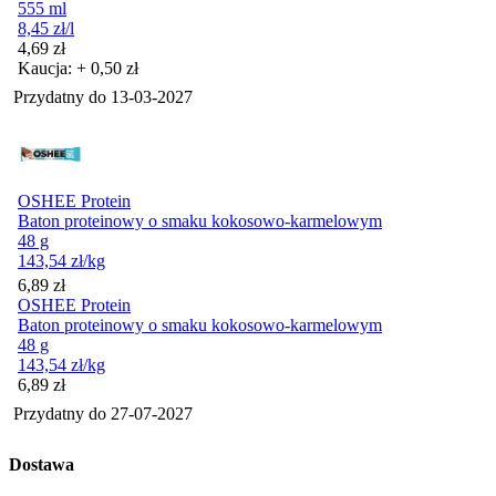
555 ml
8,45
zł
/l
Cena
4,69
zł
Kaucja: + 0,50 zł
Przydatny do
13-03-2027
OSHEE Protein
Baton proteinowy o smaku kokosowo-karmelowym
48 g
143,54
zł
/kg
Cena
6,89
zł
OSHEE Protein
Baton proteinowy o smaku kokosowo-karmelowym
48 g
143,54
zł
/kg
Cena
6,89
zł
Przydatny do
27-07-2027
Dostawa