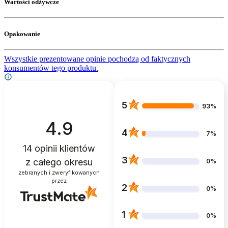
Wartości odżywcze
Opakowanie
Wszystkie prezentowane opinie pochodzą od faktycznych
konsumentów tego produktu.
5
93%
4.9
4
7%
14
opinii klientów
3
z całego okresu
0%
zebranych i zweryfikowanych
przez
2
0%
1
0%