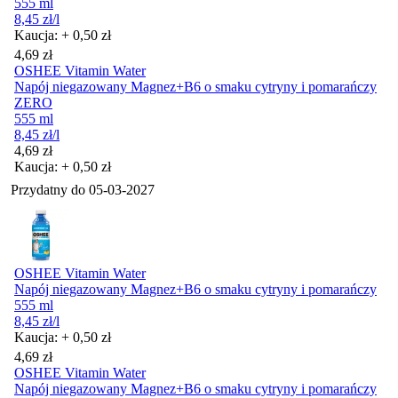
555 ml
8,45
zł
/l
Kaucja: + 0,50 zł
Cena
4,69
zł
OSHEE Vitamin Water
Napój niegazowany Magnez+B6 o smaku cytryny i pomarańczy
ZERO
555 ml
8,45
zł
/l
Cena
4,69
zł
Kaucja: + 0,50 zł
Przydatny do
05-03-2027
OSHEE Vitamin Water
Napój niegazowany Magnez+B6 o smaku cytryny i pomarańczy
555 ml
8,45
zł
/l
Kaucja: + 0,50 zł
Cena
4,69
zł
OSHEE Vitamin Water
Napój niegazowany Magnez+B6 o smaku cytryny i pomarańczy