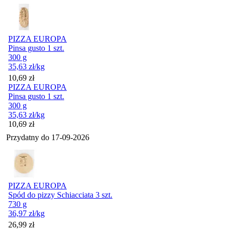
PIZZA EUROPA
Pinsa gusto 1 szt.
300 g
35,63
zł
/kg
Cena
10,69
zł
PIZZA EUROPA
Pinsa gusto 1 szt.
300 g
35,63
zł
/kg
Cena
10,69
zł
Przydatny do
17-09-2026
PIZZA EUROPA
Spód do pizzy Schiacciata 3 szt.
730 g
36,97
zł
/kg
Cena
26,99
zł