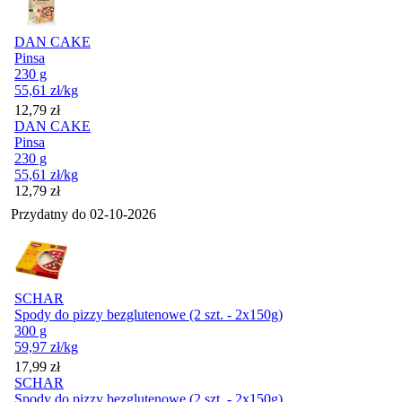
DAN CAKE
Pinsa
230 g
55,61
zł
/kg
Cena
12,79
zł
DAN CAKE
Pinsa
230 g
55,61
zł
/kg
Cena
12,79
zł
Przydatny do
02-10-2026
SCHAR
Spody do pizzy bezglutenowe (2 szt. - 2x150g)
300 g
59,97
zł
/kg
Cena
17,99
zł
SCHAR
Spody do pizzy bezglutenowe (2 szt. - 2x150g)