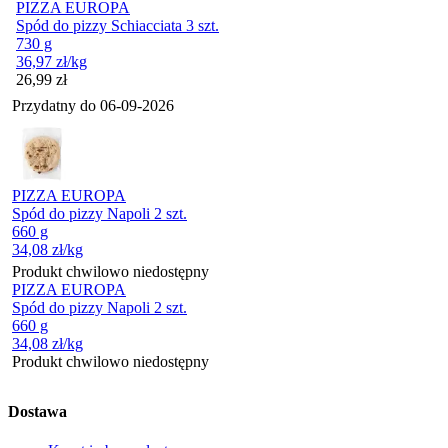
PIZZA EUROPA
Spód do pizzy Schiacciata 3 szt.
730 g
36,97
zł
/kg
Cena
26,99
zł
Przydatny do
06-09-2026
PIZZA EUROPA
Spód do pizzy Napoli 2 szt.
660 g
34,08
zł
/kg
Produkt chwilowo niedostępny
PIZZA EUROPA
Spód do pizzy Napoli 2 szt.
660 g
34,08
zł
/kg
Produkt chwilowo niedostępny
Dostawa