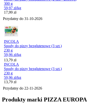
300 g
59,97
zł
/kg
Cena
17,99
zł
Przydatny do
31-10-2026
INCOLA
Spody do pizzy bezglutenowe (3 szt.)
230 g
59,96
zł
/kg
Cena
13,79
zł
INCOLA
Spody do pizzy bezglutenowe (3 szt.)
230 g
59,96
zł
/kg
Cena
13,79
zł
Przydatny do
22-11-2026
Produkty marki PIZZA EUROPA