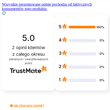
Wszystkie prezentowane opinie pochodzą od faktycznych
konsumentów tego produktu.
5
100%
5.0
4
0%
2
opinii klientów
3
z całego okresu
0%
zebranych i zweryfikowanych
przez
2
0%
1
0%
Jak zbieramy opinie?