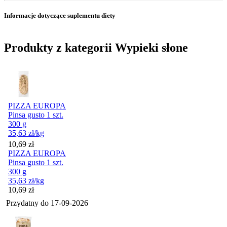
Informacje dotyczące suplementu diety
Produkty z kategorii Wypieki słone
PIZZA EUROPA
Pinsa gusto 1 szt.
300 g
35,63
zł
/kg
Cena
10,69
zł
PIZZA EUROPA
Pinsa gusto 1 szt.
300 g
35,63
zł
/kg
Cena
10,69
zł
Przydatny do
17-09-2026