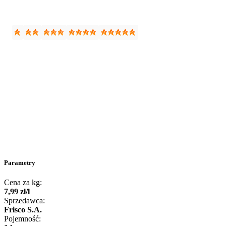
Parametry
Cena za kg:
7
,
99
zł
/
l
Sprzedawca:
Frisco S.A.
Pojemność: