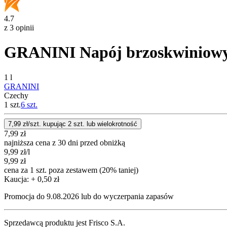
4.7
z 3 opinii
GRANINI Napój brzoskwiniow
1 l
GRANINI
Czechy
1 szt.
6
szt.
7,99
zł/szt. kupując
2
szt.
lub wielokrotność
7,99
zł
najniższa cena z 30 dni przed obniżką
9,99
zł
/l
9,99
zł
cena za 1 szt. poza zestawem (20% taniej)
Kaucja: + 0,50 zł
Promocja do 9.08.2026 lub do wyczerpania zapasów
Sprzedawcą produktu jest Frisco S.A.