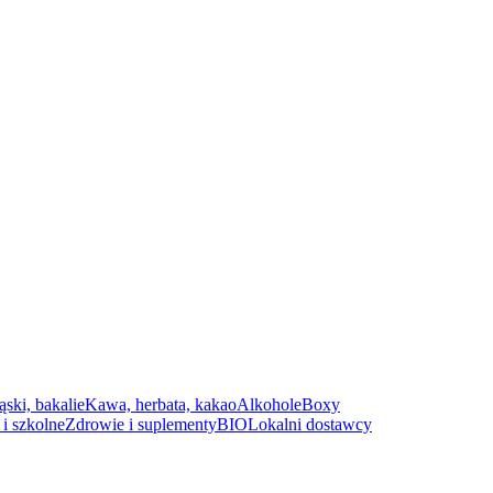
ąski, bakalie
Kawa, herbata, kakao
Alkohole
Boxy
i szkolne
Zdrowie i suplementy
BIO
Lokalni dostawcy