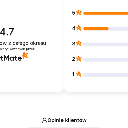
5
4
4.7
ntów
z całego okresu
3
zweryfikowanych przez
2
1
Opinie klientów