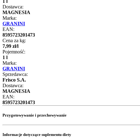
1 l
Dostawca:
MAGNESIA
Marka:
GRANINI
EAN:
8595723201473
Cena za kg:
7
,
99
zł
/
l
Pojemność:
1 l
Marka:
GRANINI
Sprzedawca:
Frisco S.A.
Dostawca:
MAGNESIA
EAN:
8595723201473
Przygotowywanie i przechowywanie
Informacje dotyczące suplementu diety