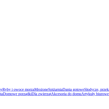
ny
Ryby i owoce morza
Mrożone
Spiżarnia
Dania gotowe
Słodycze, przek
ta
Domowe porządki
Dla zwierząt
Akcesoria do domu
Artykuły biurowe 