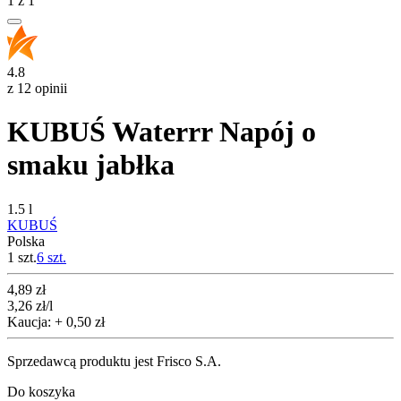
1
z
1
4.8
z 12 opinii
KUBUŚ Waterrr Napój o
smaku jabłka
1.5 l
KUBUŚ
Polska
1 szt.
6
szt.
Cena
4,89
zł
3,26
zł
/l
Kaucja: + 0,50 zł
Sprzedawcą produktu jest Frisco S.A.
Do koszyka