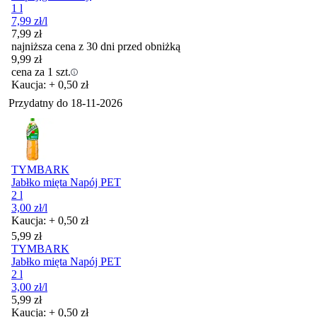
1 l
7,99
zł
/l
7,99
zł
najniższa cena z 30 dni przed obniżką
9,99
zł
cena za 1 szt.
Kaucja: + 0,50 zł
Przydatny do
18-11-2026
TYMBARK
Jabłko mięta Napój PET
2 l
3,00
zł
/l
Kaucja: + 0,50 zł
Cena
5,99
zł
TYMBARK
Jabłko mięta Napój PET
2 l
3,00
zł
/l
Cena
5,99
zł
Kaucja: + 0,50 zł