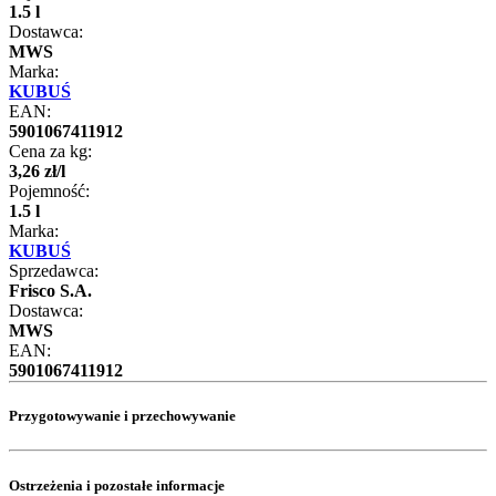
1.5 l
Dostawca:
MWS
Marka:
KUBUŚ
EAN:
5901067411912
Cena za kg:
3
,
26
zł
/
l
Pojemność:
1.5 l
Marka:
KUBUŚ
Sprzedawca:
Frisco S.A.
Dostawca:
MWS
EAN:
5901067411912
Przygotowywanie i przechowywanie
Ostrzeżenia i pozostałe informacje