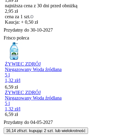
1,89
zł
najniższa cena z 30 dni przed obniżką
2,95
zł
cena za 1 szt.
Kaucja: + 0,50 zł
Przydatny do
30-10-2027
Frisco poleca
ŻYWIEC ZDRÓJ
Niegazowany Woda źródlana
5 l
1,32
zł
/l
Cena
6,59
zł
ŻYWIEC ZDRÓJ
Niegazowany Woda źródlana
5 l
1,32
zł
/l
Cena
6,59
zł
Przydatny do
04-05-2027
16,14
zł/szt. kupując
2
szt.
lub wielokrotność