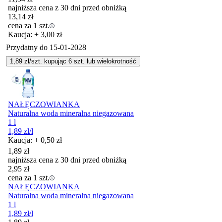
najniższa cena z 30 dni przed obniżką
13,14
zł
cena za 1 szt.
Kaucja: + 3,00 zł
Przydatny do
15-01-2028
1,89
zł/szt. kupując
6
szt.
lub wielokrotność
NAŁĘCZOWIANKA
Naturalna woda mineralna niegazowana
1 l
1,89
zł
/l
Kaucja: + 0,50 zł
1,89
zł
najniższa cena z 30 dni przed obniżką
2,95
zł
cena za 1 szt.
NAŁĘCZOWIANKA
Naturalna woda mineralna niegazowana
1 l
1,89
zł
/l