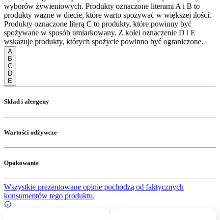
wyborów żywieniowych. Produkty oznaczone literami A i B to
produkty ważne w diecie, które warto spożywać w większej ilości.
Produkty oznaczone literą C to produkty, które powinny być
spożywane w sposób umiarkowany. Z kolei oznaczenie D i E
wskazuje produkty, których spożycie powinno być ograniczone.
A
B
C
D
E
Skład i alergeny
Wartości odżywcze
Opakowanie
Wszystkie prezentowane opinie pochodzą od faktycznych
konsumentów tego produktu.