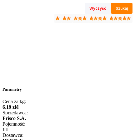
Wyczyść
Szukaj
Parametry
Cena za kg:
6
,
19
zł
/
l
Sprzedawca:
Frisco S.A.
Pojemność:
1 l
Dostawca: