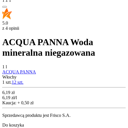
1
z
1
5.0
z 4 opinii
ACQUA PANNA Woda
mineralna niegazowana
1 l
ACQUA PANNA
Włochy
1 szt.
12
szt.
Cena
6,19
zł
6,19
zł
/l
Kaucja: + 0,50 zł
Sprzedawcą produktu jest Frisco S.A.
Do koszyka