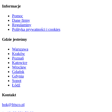
Informacje
Pomoc
Dane firmy
Regulaminy
Polityka prywatności i cookies
Gdzie jesteśmy
Warszawa
Kraków
Poznań
Katowice
Wrocław
Gdańsk
Gdynia
Sopot
Łódź
Kontakt
bok@frisco.pl