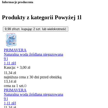
Informacje producenta
Produkty z kategorii Powyżej 1l
9,99
zł/szt. kupując
2
szt.
lub wielokrotność
PRIMAVERA
Naturalna woda źródlana niegazowana
9 l
1,11
zł
/l
Kaucja: + 3,00 zł
11,34
zł
najniższa cena z 30 dni przed obniżką
13,14
zł
cena za 1 szt.
PRIMAVERA
Naturalna woda źródlana niegazowana
9 l
1,11
zł
/l
11,34
zł