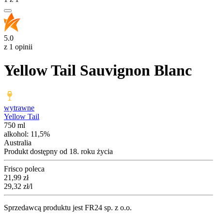
5.0
z 1 opinii
Yellow Tail Sauvignon Blanc
wytrawne
Yellow Tail
750 ml
alkohol:
11,5%
Australia
Produkt dostępny od 18. roku życia
Frisco poleca
Cena
21,99
zł
29,32
zł
/l
Sprzedawcą produktu jest FR24 sp. z o.o.