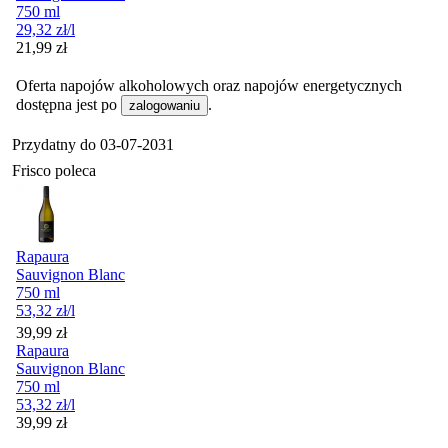
750 ml
29,32
zł
/l
Cena
21,99
zł
Oferta napojów alkoholowych oraz napojów energetycznych
dostępna jest po
.
zalogowaniu
Przydatny do
03-07-2031
Frisco poleca
Rapaura
Sauvignon Blanc
750 ml
53,32
zł
/l
Cena
39,99
zł
Rapaura
Sauvignon Blanc
750 ml
53,32
zł
/l
Cena
39,99
zł