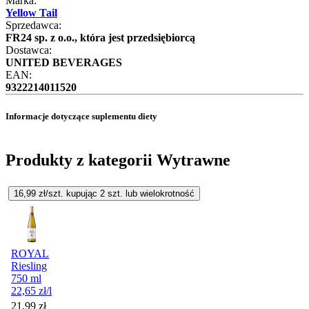
Marka:
Yellow Tail
Sprzedawca:
FR24 sp. z o.o., która jest przedsiębiorcą
Dostawca:
UNITED BEVERAGES
EAN:
9322214011520
Informacje dotyczące suplementu diety
Produkty z kategorii Wytrawne
16,99
zł/szt. kupując
2
szt.
lub wielokrotność
ROYAL
Riesling
750 ml
22,65
zł
/l
21,99
zł