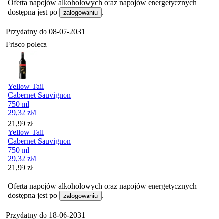
Oferta napojów alkoholowych oraz napojów energetycznych
dostępna jest po
.
zalogowaniu
Przydatny do
08-07-2031
Frisco poleca
Yellow Tail
Cabernet Sauvignon
750 ml
29,32
zł
/l
Cena
21,99
zł
Yellow Tail
Cabernet Sauvignon
750 ml
29,32
zł
/l
Cena
21,99
zł
Oferta napojów alkoholowych oraz napojów energetycznych
dostępna jest po
.
zalogowaniu
Przydatny do
18-06-2031