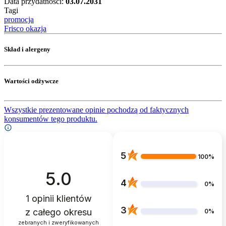
Data przydatności:
03.07.2031
Tagi
promocja
Frisco okazja
Skład i alergeny
Wartości odżywcze
Wszystkie prezentowane opinie pochodzą od faktycznych
konsumentów tego produktu.
5
100%
5.0
4
0%
1
opinii klientów
3
z całego okresu
0%
zebranych i zweryfikowanych