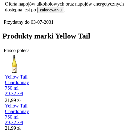
Oferta napojów alkoholowych oraz napojów energetycznych
dostępna jest po
.
zalogowaniu
Przydatny do
03-07-2031
Produkty marki Yellow Tail
Frisco poleca
Yellow Tail
Chardonnay
750 ml
29,32
zł
/l
Cena
21,99
zł
Yellow Tail
Chardonnay
750 ml
29,32
zł
/l
Cena
21,99
zł