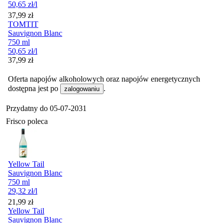
50,65
zł
/l
Cena
37,99
zł
TOMTIT
Sauvignon Blanc
750 ml
50,65
zł
/l
Cena
37,99
zł
Oferta napojów alkoholowych oraz napojów energetycznych
dostępna jest po
.
zalogowaniu
Przydatny do
05-07-2031
Frisco poleca
Yellow Tail
Sauvignon Blanc
750 ml
29,32
zł
/l
Cena
21,99
zł
Yellow Tail
Sauvignon Blanc