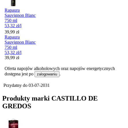
Rapaura
Sauvignon Blanc
750 ml
53,32
zł
/l
Cena
39,99
zł
Rapaura
Sauvignon Blanc
750 ml
53,32
zł
/l
Cena
39,99
zł
Oferta napojów alkoholowych oraz napojów energetycznych
dostępna jest po
.
zalogowaniu
Przydatny do
03-07-2031
Produkty marki CASTILLO DE
GREDOS