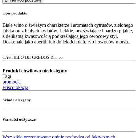
Zmień kod pocztowy
Opis produktu
Białe wino o świeżym charakterze i aromatach cytrusów, zielonego
jabłka oraz białych kwiatów. Lekkie, orzeźwiające i bardzo pijalne,
z delikatną kwasowością podkreślającą jego owocowy styl.
Doskonałe jako aperitif lub do lekkich dań, ryb i owoców morza.
CASTILLO DE GREDOS Blanco
Produkt chwilowo niedostępny
Tagi
promocja
Frisco okazja
Skład i alergeny
Wartości odżywcze
Wszystkie prezentowane opinie pochodzą od faktycznych