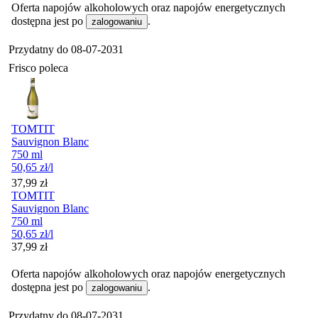
Oferta napojów alkoholowych oraz napojów energetycznych
dostępna jest po
.
zalogowaniu
Przydatny do
08-07-2031
Frisco poleca
TOMTIT
Sauvignon Blanc
750 ml
50,65
zł
/l
Cena
37,99
zł
TOMTIT
Sauvignon Blanc
750 ml
50,65
zł
/l
Cena
37,99
zł
Oferta napojów alkoholowych oraz napojów energetycznych
dostępna jest po
.
zalogowaniu
Przydatny do
08-07-2031