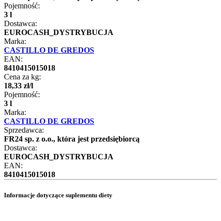
Pojemność:
3 l
Dostawca:
EUROCASH_DYSTRYBUCJA
Marka:
CASTILLO DE GREDOS
EAN:
8410415015018
Cena za kg:
18
,
33
zł
/
l
Pojemność:
3 l
Marka:
CASTILLO DE GREDOS
Sprzedawca:
FR24 sp. z o.o., która jest przedsiębiorcą
Dostawca:
EUROCASH_DYSTRYBUCJA
EAN:
8410415015018
Informacje dotyczące suplementu diety