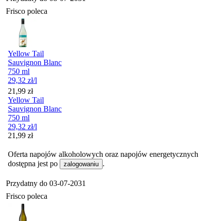
Frisco poleca
Yellow Tail
Sauvignon Blanc
750 ml
29,32
zł
/l
Cena
21,99
zł
Yellow Tail
Sauvignon Blanc
750 ml
29,32
zł
/l
Cena
21,99
zł
Oferta napojów alkoholowych oraz napojów energetycznych
dostępna jest po
.
zalogowaniu
Przydatny do
03-07-2031
Frisco poleca