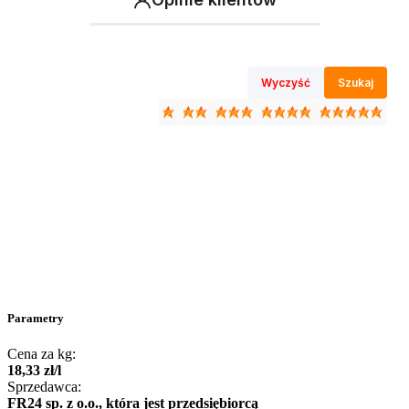
Wyczyść
Szukaj
Parametry
Cena za kg:
18
,
33
zł
/
l
Sprzedawca:
FR24 sp. z o.o., która jest przedsiębiorcą