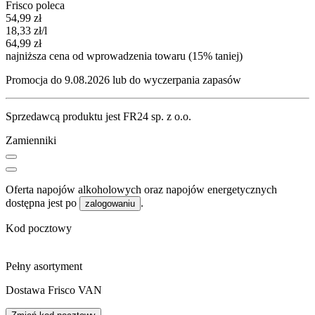
Frisco poleca
Cena promocyjna
54,99
zł
18,33
zł
/l
64,99
zł
najniższa cena od wprowadzenia towaru (15% taniej)
Promocja do 9.08.2026 lub do wyczerpania zapasów
Sprzedawcą produktu jest FR24 sp. z o.o.
Zamienniki
Oferta napojów alkoholowych oraz napojów energetycznych
dostępna jest po
.
zalogowaniu
Kod pocztowy
Pełny asortyment
Dostawa Frisco VAN