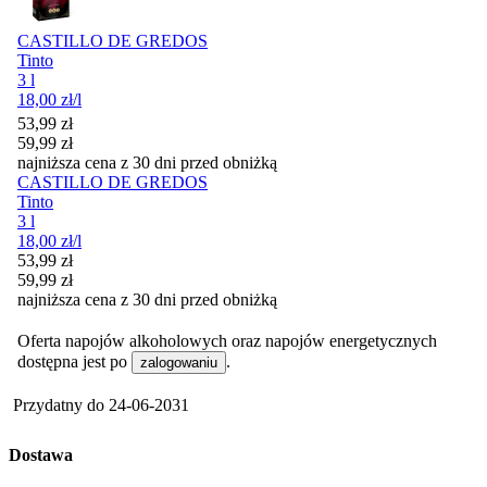
CASTILLO DE GREDOS
Tinto
3 l
18,00
zł
/l
Cena promocyjna
53,99
zł
59,99
zł
najniższa cena z 30 dni przed obniżką
CASTILLO DE GREDOS
Tinto
3 l
18,00
zł
/l
Cena promocyjna
53,99
zł
59,99
zł
najniższa cena z 30 dni przed obniżką
Oferta napojów alkoholowych oraz napojów energetycznych
dostępna jest po
.
zalogowaniu
Przydatny do
24-06-2031
Dostawa