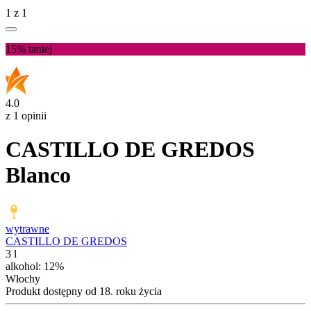
1
z
1
15%
taniej
4.0
z 1 opinii
CASTILLO DE GREDOS
Blanco
wytrawne
CASTILLO DE GREDOS
3 l
alkohol:
12%
Włochy
Produkt dostępny od 18. roku życia