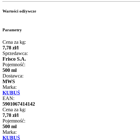
Wartości odżywcze
Parametry
Cena za kg:
7
,
78
zł
/
l
Sprzedawca:
Frisco S.A.
Pojemność:
500 ml
Dostawca:
MWS
Marka:
KUBUŚ
EAN:
5901067414142
Cena za kg:
7
,
78
zł
/
l
Pojemność:
500 ml
Marka:
KUBUŚ