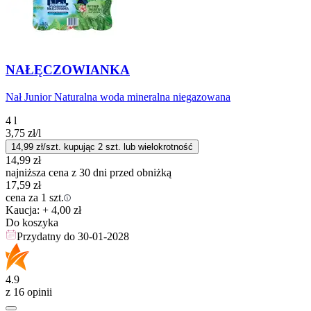
NAŁĘCZOWIANKA
Nał Junior Naturalna woda mineralna niegazowana
4 l
3,75
zł
/l
14,99
zł/szt. kupując
2
szt.
lub wielokrotność
14,99
zł
najniższa cena z 30 dni przed obniżką
17,59
zł
cena za 1 szt.
Kaucja: + 4,00 zł
Do koszyka
Przydatny do
30-01-2028
4.9
z 16 opinii