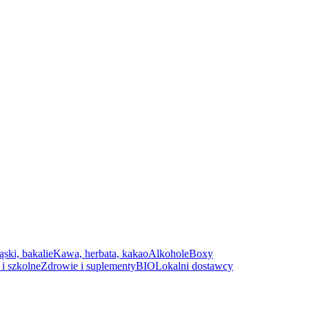
ąski, bakalie
Kawa, herbata, kakao
Alkohole
Boxy
i szkolne
Zdrowie i suplementy
BIO
Lokalni dostawcy