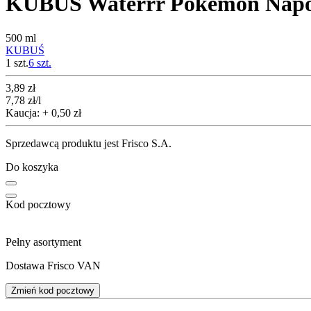
KUBUŚ Waterrr Pokémon Napój 
500 ml
KUBUŚ
1 szt.
6
szt.
Cena
3,89
zł
7,78
zł
/l
Kaucja: + 0,50 zł
Sprzedawcą produktu jest Frisco S.A.
Do koszyka
Kod pocztowy
Pełny asortyment
Dostawa Frisco VAN
Zmień kod pocztowy