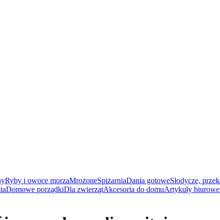
ny
Ryby i owoce morza
Mrożone
Spiżarnia
Dania gotowe
Słodycze, przek
ta
Domowe porządki
Dla zwierząt
Akcesoria do domu
Artykuły biurowe 