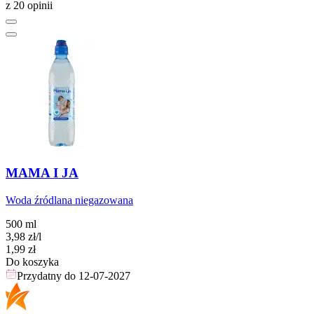
z 20 opinii
MAMA I JA
Woda źródlana niegazowana
500 ml
3,98
zł
/l
Cena
1,99
zł
Do koszyka
Przydatny do
12-07-2027