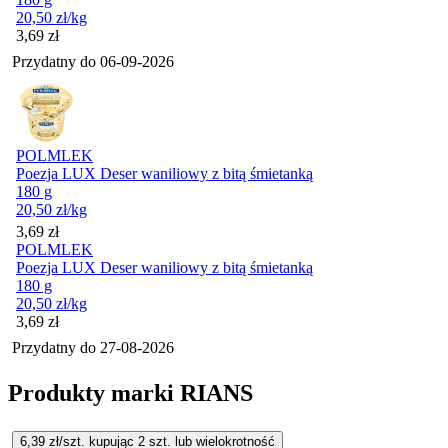
20,50
zł
/kg
Cena
3,69
zł
Przydatny do
06-09-2026
POLMLEK
Poezja LUX Deser waniliowy z bitą śmietanką
180 g
20,50
zł
/kg
Cena
3,69
zł
POLMLEK
Poezja LUX Deser waniliowy z bitą śmietanką
180 g
20,50
zł
/kg
Cena
3,69
zł
Przydatny do
27-08-2026
Produkty marki RIANS
6,39
zł/szt. kupując
2
szt.
lub wielokrotność