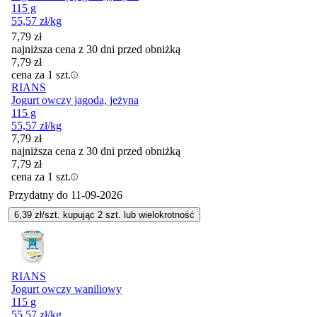
115 g
55,57
zł
/kg
7,79
zł
najniższa cena z 30 dni przed obniżką
7,79
zł
cena za 1 szt.
RIANS
Jogurt owczy jagoda, jeżyna
115 g
55,57
zł
/kg
7,79
zł
najniższa cena z 30 dni przed obniżką
7,79
zł
cena za 1 szt.
Przydatny do
11-09-2026
6,39
zł/szt. kupując
2
szt.
lub wielokrotność
RIANS
Jogurt owczy waniliowy
115 g
55,57
zł
/kg