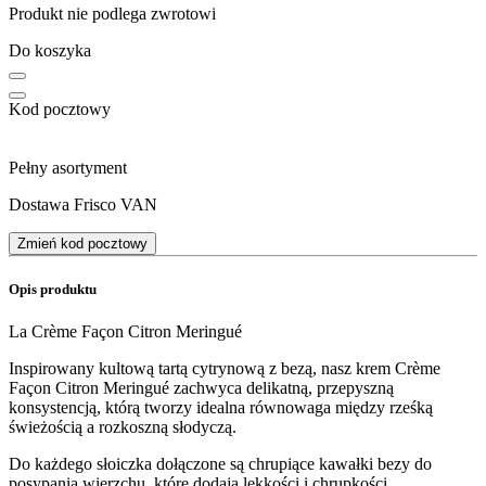
Produkt nie podlega zwrotowi
Do koszyka
Kod pocztowy
Pełny asortyment
Dostawa Frisco VAN
Zmień kod pocztowy
Opis produktu
La Crème Façon Citron Meringué
Inspirowany kultową tartą cytrynową z bezą, nasz krem Crème
Façon Citron Meringué zachwyca delikatną, przepyszną
konsystencją, którą tworzy idealna równowaga między rześką
świeżością a rozkoszną słodyczą.
Do każdego słoiczka dołączone są chrupiące kawałki bezy do
posypania wierzchu, które dodają lekkości i chrupkości,