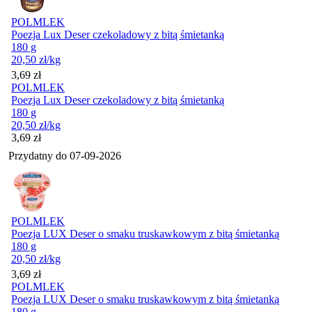
POLMLEK
Poezja Lux Deser czekoladowy z bitą śmietanką
180 g
20,50
zł
/kg
Cena
3,69
zł
POLMLEK
Poezja Lux Deser czekoladowy z bitą śmietanką
180 g
20,50
zł
/kg
Cena
3,69
zł
Przydatny do
07-09-2026
POLMLEK
Poezja LUX Deser o smaku truskawkowym z bitą śmietanką
180 g
20,50
zł
/kg
Cena
3,69
zł
POLMLEK
Poezja LUX Deser o smaku truskawkowym z bitą śmietanką
180 g