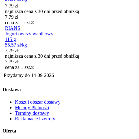
7,79
zł
najniższa cena z 30 dni przed obniżką
7,79
zł
cena za 1 szt.
RIANS
Jogurt owczy waniliowy
115 g
55,57
zł
/kg
7,79
zł
najniższa cena z 30 dni przed obniżką
7,79
zł
cena za 1 szt.
Przydatny do
14-09-2026
Dostawa
Koszt i obszar dostawy
Metody Płatności
Terminy dostawy
Reklamacje i zwroty
Oferta