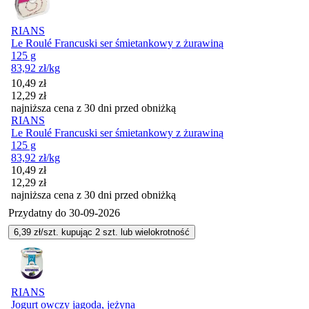
RIANS
Le Roulé Francuski ser śmietankowy z żurawiną
125 g
83,92
zł
/kg
Cena promocyjna
10,49
zł
12,29
zł
najniższa cena z 30 dni przed obniżką
RIANS
Le Roulé Francuski ser śmietankowy z żurawiną
125 g
83,92
zł
/kg
Cena promocyjna
10,49
zł
12,29
zł
najniższa cena z 30 dni przed obniżką
Przydatny do
30-09-2026
6,39
zł/szt. kupując
2
szt.
lub wielokrotność
RIANS
Jogurt owczy jagoda, jeżyna