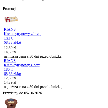
Promocja
RIANS
Krem cytrynowy z bezą
180 g
68,83
zł
/kg
Cena promocyjna
12,39
zł
14,39
zł
najniższa cena z 30 dni przed obniżką
RIANS
Krem cytrynowy z bezą
180 g
68,83
zł
/kg
Cena promocyjna
12,39
zł
14,39
zł
najniższa cena z 30 dni przed obniżką
Przydatny do
05-10-2026