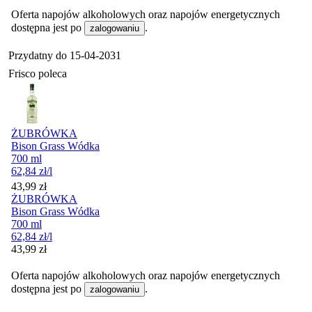
Oferta napojów alkoholowych oraz napojów energetycznych
dostępna jest po
.
zalogowaniu
Przydatny do
15-04-2031
Frisco poleca
ŻUBRÓWKA
Bison Grass Wódka
700 ml
62,84
zł
/l
Cena
43,99
zł
ŻUBRÓWKA
Bison Grass Wódka
700 ml
62,84
zł
/l
Cena
43,99
zł
Oferta napojów alkoholowych oraz napojów energetycznych
dostępna jest po
.
zalogowaniu