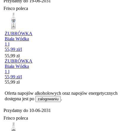
Przydatny do
19-06-2031
Frisco poleca
ŻUBRÓWKA
Biała Wódka
1 l
55,99
zł
/l
Cena
55,99
zł
ŻUBRÓWKA
Biała Wódka
1 l
55,99
zł
/l
Cena
55,99
zł
Oferta napojów alkoholowych oraz napojów energetycznych
dostępna jest po
.
zalogowaniu
Przydatny do
10-06-2031
Frisco poleca