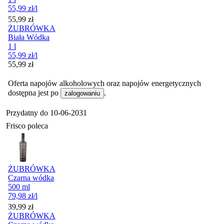
55,99
zł
/l
Cena
55,99
zł
ŻUBRÓWKA
Biała Wódka
1 l
55,99
zł
/l
Cena
55,99
zł
Oferta napojów alkoholowych oraz napojów energetycznych
dostępna jest po
.
zalogowaniu
Przydatny do
10-06-2031
Frisco poleca
ŻUBRÓWKA
Czarna wódka
500 ml
79,98
zł
/l
Cena
39,99
zł
ŻUBRÓWKA