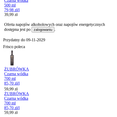
Czarna wódka
500 ml
79,98
zł
/l
Cena
39,99
zł
Oferta napojów alkoholowych oraz napojów energetycznych
dostępna jest po
.
zalogowaniu
Przydatny do
09-11-2029
Frisco poleca
ŻUBRÓWKA
Czarna wódka
700 ml
85,70
zł
/l
Cena
59,99
zł
ŻUBRÓWKA
Czarna wódka
700 ml
85,70
zł
/l
Cena
59,99
zł