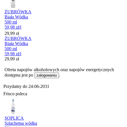
ŻUBRÓWKA
Biała Wódka
500 ml
59,98
zł
/l
Cena
29,99
zł
ŻUBRÓWKA
Biała Wódka
500 ml
59,98
zł
/l
Cena
29,99
zł
Oferta napojów alkoholowych oraz napojów energetycznych
dostępna jest po
.
zalogowaniu
Przydatny do
24-06-2031
Frisco poleca
SOPLICA
Szlachetna wódka