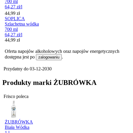
700 ml
64,27
zł
/l
Cena
44,99
zł
SOPLICA
Szlachetna wódka
700 ml
64,27
zł
/l
Cena
44,99
zł
Oferta napojów alkoholowych oraz napojów energetycznych
dostępna jest po
.
zalogowaniu
Przydatny do
03-12-2030
Produkty marki ŻUBRÓWKA
Frisco poleca
ŻUBRÓWKA
Biała Wódka
1 l