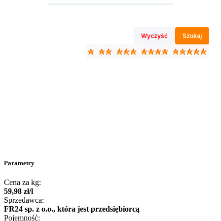
Wyczyść
Szukaj
Parametry
Cena za kg:
59
,
98
zł
/
l
Sprzedawca:
FR24 sp. z o.o., która jest przedsiębiorcą
Pojemność: