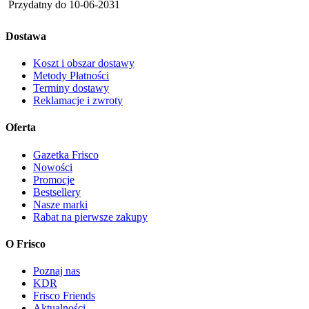
Przydatny do
10-06-2031
Dostawa
Koszt i obszar dostawy
Metody Płatności
Terminy dostawy
Reklamacje i zwroty
Oferta
Gazetka Frisco
Nowości
Promocje
Bestsellery
Nasze marki
Rabat na pierwsze zakupy
O Frisco
Poznaj nas
KDR
Frisco Friends
Aktualności