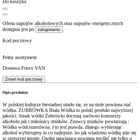
Do koszyka
Oferta napojów alkoholowych oraz napojów energetycznych
dostępna jest po
.
zalogowaniu
Kod pocztowy
Pełny asortyment
Dostawa Frisco VAN
Zmień kod pocztowy
Opis produktu
W polskiej kulturze biesiadnej utarło się, ze na stole powinna stać
wódka. ŻUBRÓWKA Biała Wódka to polski produkt najwyższej
jakości. Smak wódki Żubrówki docenią zarówno koneserzy
alkoholu jak i miłośnicy drinków. Znawcy trunków powtarzają :
Wódka wódcenierówna. I to jest prawda, dlatego wybierając
alkohol wybierajmy to co najlepsze, bo jak wiadomo wódkę pije się
w szerszym gronie. Osoba stawiająca powinna myśleć nie tylko o