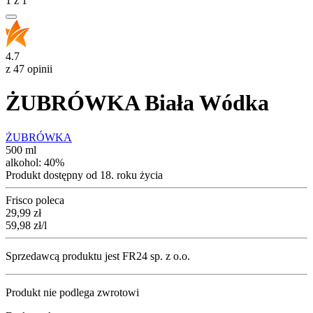
1
z
1
4.7
z 47 opinii
ŻUBRÓWKA Biała Wódka
ŻUBRÓWKA
500 ml
alkohol:
40%
Produkt dostępny od 18. roku życia
Frisco poleca
Cena
29,99
zł
59,98
zł
/l
Sprzedawcą produktu jest FR24 sp. z o.o.
Produkt nie podlega zwrotowi