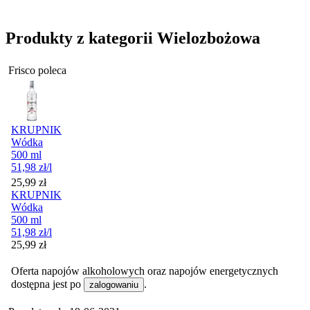
Produkty z kategorii Wielozbożowa
Frisco poleca
KRUPNIK
Wódka
500 ml
51,98
zł
/l
Cena
25,99
zł
KRUPNIK
Wódka
500 ml
51,98
zł
/l
Cena
25,99
zł
Oferta napojów alkoholowych oraz napojów energetycznych
dostępna jest po
.
zalogowaniu