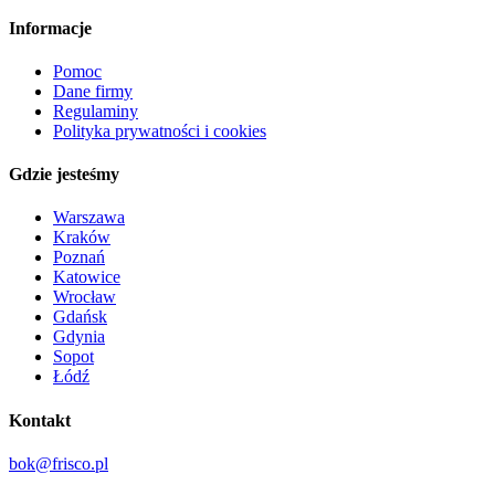
Informacje
Pomoc
Dane firmy
Regulaminy
Polityka prywatności i cookies
Gdzie jesteśmy
Warszawa
Kraków
Poznań
Katowice
Wrocław
Gdańsk
Gdynia
Sopot
Łódź
Kontakt
bok@frisco.pl