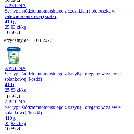
10,59
zł
APETINA
Ser typu śródziemnomorskiego z czosnkiem i pietruszką w
zalewie solankowej (kostki)
410 g
25,83
zł
/kg
Cena
10,59
zł
Przydatny do
15-03-2027
APETINA
Ser typu śródziemnomorskiego z bazylią i oregano w zalewie
solankowej (kostki)
410 g
25,83
zł
/kg
Cena
10,59
zł
APETINA
Ser typu śródziemnomorskiego z bazylią i oregano w zalewie
solankowej (kostki)
410 g
25,83
zł
/kg
Cena
10,59
zł