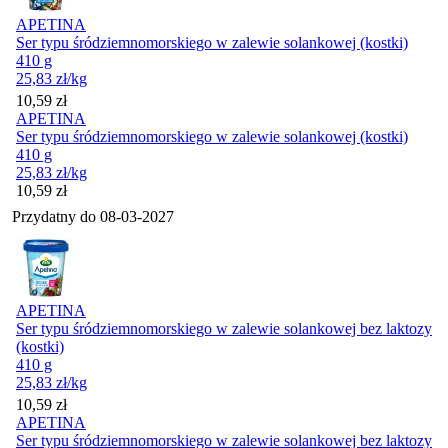
APETINA
Ser typu śródziemnomorskiego w zalewie solankowej (kostki)
410 g
25,83
zł
/kg
Cena
10,59
zł
APETINA
Ser typu śródziemnomorskiego w zalewie solankowej (kostki)
410 g
25,83
zł
/kg
Cena
10,59
zł
Przydatny do
08-03-2027
APETINA
Ser typu śródziemnomorskiego w zalewie solankowej bez laktozy
(kostki)
410 g
25,83
zł
/kg
Cena
10,59
zł
APETINA
Ser typu śródziemnomorskiego w zalewie solankowej bez laktozy