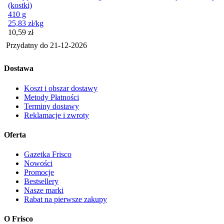
(kostki)
410 g
25,83
zł
/kg
Cena
10,59
zł
Przydatny do
21-12-2026
Dostawa
Koszt i obszar dostawy
Metody Płatności
Terminy dostawy
Reklamacje i zwroty
Oferta
Gazetka Frisco
Nowości
Promocje
Bestsellery
Nasze marki
Rabat na pierwsze zakupy
O Frisco