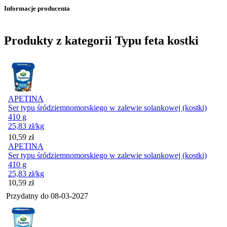
Informacje producenta
Produkty z kategorii Typu feta kostki
APETINA
Ser typu śródziemnomorskiego w zalewie solankowej (kostki)
410 g
25,83
zł
/kg
Cena
10,59
zł
APETINA
Ser typu śródziemnomorskiego w zalewie solankowej (kostki)
410 g
25,83
zł
/kg
Cena
10,59
zł
Przydatny do
08-03-2027