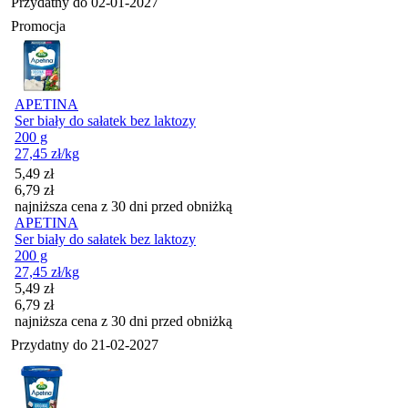
Przydatny do
02-01-2027
Promocja
APETINA
Ser biały do sałatek bez laktozy
200 g
27,45
zł
/kg
Cena promocyjna
5,49
zł
6,79
zł
najniższa cena z 30 dni przed obniżką
APETINA
Ser biały do sałatek bez laktozy
200 g
27,45
zł
/kg
Cena promocyjna
5,49
zł
6,79
zł
najniższa cena z 30 dni przed obniżką
Przydatny do
21-02-2027