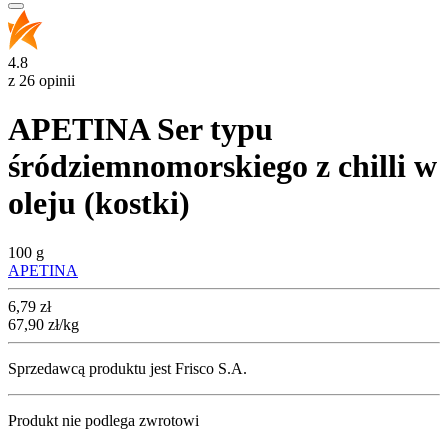
4.8
z 26 opinii
APETINA Ser typu
śródziemnomorskiego z chilli w
oleju (kostki)
100 g
APETINA
Cena
6,79
zł
67,90
zł
/kg
Sprzedawcą produktu jest Frisco S.A.
Produkt nie podlega zwrotowi