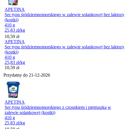
APETINA
Ser typu śródziemnomorskiego w zalewie solankowej bez laktozy
(kostki)
410 g
25,83
zł
/kg
Cena
10,59
zł
APETINA
Ser typu śródziemnomorskiego w zalewie solankowej bez laktozy
(kostki)
410 g
25,83
zł
/kg
Cena
10,59
zł
Przydatny do
21-12-2026
APETINA
Ser typu śródziemnomorskiego z czosnkiem i pietruszką w
zalewie solankowej (kostki)
410 g
25,83
zł
/kg
Cena