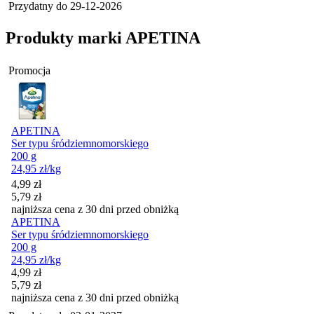
Przydatny do
29-12-2026
Produkty marki APETINA
Promocja
APETINA
Ser typu śródziemnomorskiego
200 g
24,95
zł
/kg
Cena promocyjna
4,99
zł
5,79
zł
najniższa cena z 30 dni przed obniżką
APETINA
Ser typu śródziemnomorskiego
200 g
24,95
zł
/kg
Cena promocyjna
4,99
zł
5,79
zł
najniższa cena z 30 dni przed obniżką