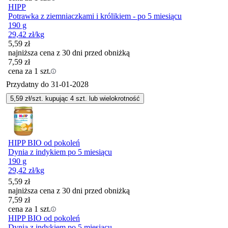
HIPP
Potrawka z ziemniaczkami i królikiem - po 5 miesiącu
190 g
29,42
zł
/kg
5,59
zł
najniższa cena z 30 dni przed obniżką
7,59
zł
cena za 1 szt.
Przydatny do
31-01-2028
5,59
zł/szt. kupując
4
szt.
lub wielokrotność
HIPP BIO od pokoleń
Dynia z indykiem po 5 miesiącu
190 g
29,42
zł
/kg
5,59
zł
najniższa cena z 30 dni przed obniżką
7,59
zł
cena za 1 szt.
HIPP BIO od pokoleń
Dynia z indykiem po 5 miesiącu