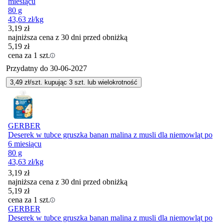
miesiącu
80 g
43,63
zł
/kg
3,19
zł
najniższa cena z 30 dni przed obniżką
5,19
zł
cena za 1 szt.
Przydatny do
30-06-2027
3,49
zł/szt. kupując
3
szt.
lub wielokrotność
GERBER
Deserek w tubce gruszka banan malina z musli dla niemowląt po
6 miesiącu
80 g
43,63
zł
/kg
3,19
zł
najniższa cena z 30 dni przed obniżką
5,19
zł
cena za 1 szt.
GERBER
Deserek w tubce gruszka banan malina z musli dla niemowląt po