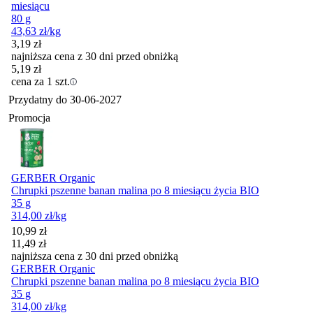
miesiącu
80 g
43,63
zł
/kg
3,19
zł
najniższa cena z 30 dni przed obniżką
5,19
zł
cena za 1 szt.
Przydatny do
30-06-2027
Promocja
GERBER Organic
Chrupki pszenne banan malina po 8 miesiącu życia BIO
35 g
314,00
zł
/kg
Cena promocyjna
10,99
zł
11,49
zł
najniższa cena z 30 dni przed obniżką
GERBER Organic
Chrupki pszenne banan malina po 8 miesiącu życia BIO
35 g
314,00
zł
/kg