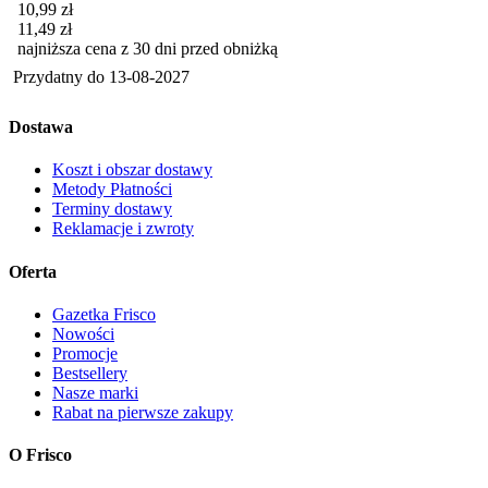
Cena promocyjna
10,99
zł
11,49
zł
najniższa cena z 30 dni przed obniżką
Przydatny do
13-08-2027
Dostawa
Koszt i obszar dostawy
Metody Płatności
Terminy dostawy
Reklamacje i zwroty
Oferta
Gazetka Frisco
Nowości
Promocje
Bestsellery
Nasze marki
Rabat na pierwsze zakupy
O Frisco