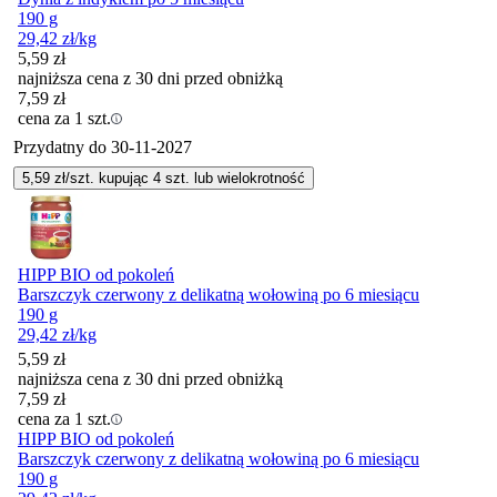
190 g
29,42
zł
/kg
5,59
zł
najniższa cena z 30 dni przed obniżką
7,59
zł
cena za 1 szt.
Przydatny do
30-11-2027
5,59
zł/szt. kupując
4
szt.
lub wielokrotność
HIPP BIO od pokoleń
Barszczyk czerwony z delikatną wołowiną po 6 miesiącu
190 g
29,42
zł
/kg
5,59
zł
najniższa cena z 30 dni przed obniżką
7,59
zł
cena za 1 szt.
HIPP BIO od pokoleń
Barszczyk czerwony z delikatną wołowiną po 6 miesiącu
190 g