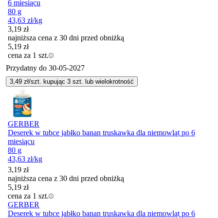
6 miesiącu
80 g
43,63
zł
/kg
3,19
zł
najniższa cena z 30 dni przed obniżką
5,19
zł
cena za 1 szt.
Przydatny do
30-05-2027
3,49
zł/szt. kupując
3
szt.
lub wielokrotność
GERBER
Deserek w tubce jabłko banan truskawka dla niemowląt po 6
miesiącu
80 g
43,63
zł
/kg
3,19
zł
najniższa cena z 30 dni przed obniżką
5,19
zł
cena za 1 szt.
GERBER
Deserek w tubce jabłko banan truskawka dla niemowląt po 6