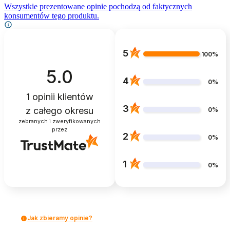
Wszystkie prezentowane opinie pochodzą od faktycznych
konsumentów tego produktu.
5
100%
5.0
4
0%
1
opinii klientów
3
z całego okresu
0%
zebranych i zweryfikowanych
przez
2
0%
1
0%
Jak zbieramy opinie?