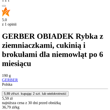
1
z
1
5.0
z 1 opinii
GERBER OBIADEK Rybka z
ziemniaczkami, cukinią i
brokułami dla niemowląt po 6
miesiącu
190 g
GERBER
Polska
5,89
zł/szt. kupując
2
szt.
lub wielokrotność
5,59
zł
najniższa cena z 30 dni przed obniżką
36,79
zł
/kg