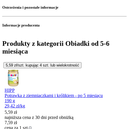
Ostrzeżenia i pozostałe informacje
Informacje producenta
Produkty z kategorii Obiadki od 5-6
miesiąca
5,59
zł/szt. kupując
4
szt.
lub wielokrotność
HIPP
Potrawka z ziemniaczkami i królikiem - po 5 miesiącu
190 g
29,42
zł
/kg
5,59
zł
najniższa cena z 30 dni przed obniżką
7,59
zł
cena za 1 szt.