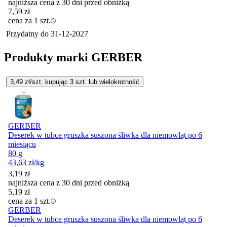
najniższa cena z 30 dni przed obniżką
7,59
zł
cena za 1 szt.
Przydatny do
31-12-2027
Produkty marki GERBER
3,49
zł/szt. kupując
3
szt.
lub wielokrotność
GERBER
Deserek w tubce gruszka suszona śliwka dla niemowląt po 6
miesiącu
80 g
43,63
zł
/kg
3,19
zł
najniższa cena z 30 dni przed obniżką
5,19
zł
cena za 1 szt.
GERBER
Deserek w tubce gruszka suszona śliwka dla niemowląt po 6