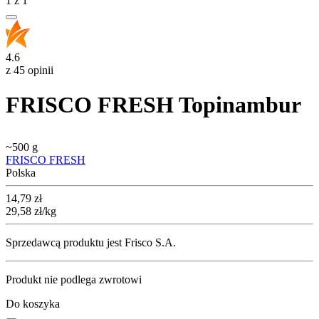
1
z
1
4.6
z 45 opinii
FRISCO FRESH Topinambur
~
500 g
FRISCO FRESH
Polska
Cena
14,79
zł
29,58
zł
/kg
Sprzedawcą produktu jest Frisco S.A.
Produkt nie podlega zwrotowi
Do koszyka