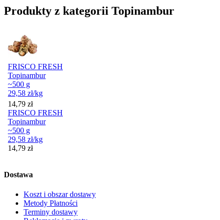
Produkty z kategorii Topinambur
FRISCO FRESH
Topinambur
~500 g
29,58
zł
/kg
Cena
14,79
zł
FRISCO FRESH
Topinambur
~500 g
29,58
zł
/kg
Cena
14,79
zł
Dostawa
Koszt i obszar dostawy
Metody Płatności
Terminy dostawy