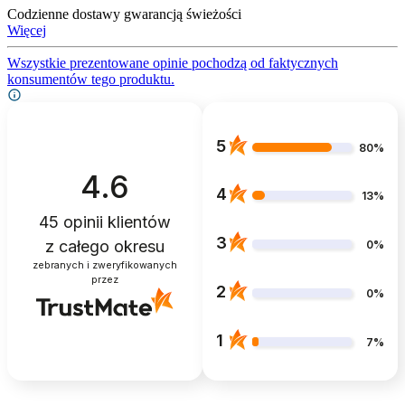
Codzienne dostawy gwarancją świeżości
Więcej
Wszystkie prezentowane opinie pochodzą od faktycznych
konsumentów tego produktu.
5
80%
4.6
4
13%
45
opinii klientów
3
z całego okresu
0%
zebranych i zweryfikowanych
przez
2
0%
1
7%