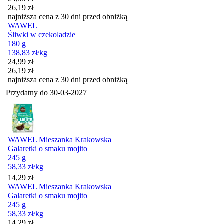
26,19
zł
najniższa cena z 30 dni przed obniżką
WAWEL
Śliwki w czekoladzie
180 g
138,83
zł
/kg
Cena promocyjna
24,99
zł
26,19
zł
najniższa cena z 30 dni przed obniżką
Przydatny do
30-03-2027
WAWEL Mieszanka Krakowska
Galaretki o smaku mojito
245 g
58,33
zł
/kg
Cena
14,29
zł
WAWEL Mieszanka Krakowska
Galaretki o smaku mojito
245 g
58,33
zł
/kg
Cena
14,29
zł