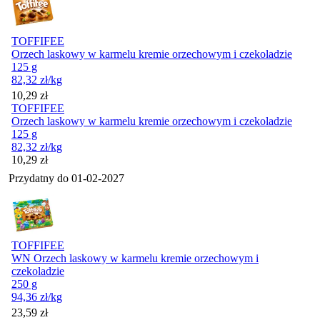
TOFFIFEE
Orzech laskowy w karmelu kremie orzechowym i czekoladzie
125 g
82,32
zł
/kg
Cena
10,29
zł
TOFFIFEE
Orzech laskowy w karmelu kremie orzechowym i czekoladzie
125 g
82,32
zł
/kg
Cena
10,29
zł
Przydatny do
01-02-2027
TOFFIFEE
WN Orzech laskowy w karmelu kremie orzechowym i
czekoladzie
250 g
94,36
zł
/kg
Cena
23,59
zł