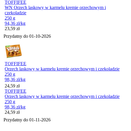
TOFFIFEE
WN Orzech laskowy w karmelu kremie orzechowym i
czekoladzie
250 g
94,36
zł
/kg
Cena
23,59
zł
Przydatny do
01-10-2026
TOFFIFEE
Orzech laskowy w karmelu kremie orzechowym i czekoladzie
250 g
98,36
zł
/kg
Cena
24,59
zł
TOFFIFEE
Orzech laskowy w karmelu kremie orzechowym i czekoladzie
250 g
98,36
zł
/kg
Cena
24,59
zł
Przydatny do
01-11-2026