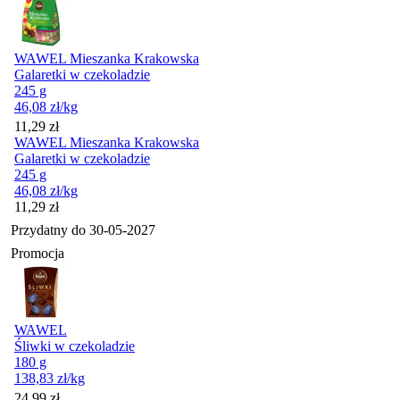
WAWEL Mieszanka Krakowska
Galaretki w czekoladzie
245 g
46,08
zł
/kg
Cena
11,29
zł
WAWEL Mieszanka Krakowska
Galaretki w czekoladzie
245 g
46,08
zł
/kg
Cena
11,29
zł
Przydatny do
30-05-2027
Promocja
WAWEL
Śliwki w czekoladzie
180 g
138,83
zł
/kg
Cena promocyjna
24,99
zł