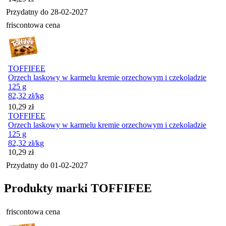
Przydatny do
28-02-2027
friscontowa cena
TOFFIFEE
Orzech laskowy w karmelu kremie orzechowym i czekoladzie
125 g
82,32
zł
/kg
Cena
10,29
zł
TOFFIFEE
Orzech laskowy w karmelu kremie orzechowym i czekoladzie
125 g
82,32
zł
/kg
Cena
10,29
zł
Przydatny do
01-02-2027
Produkty marki TOFFIFEE
friscontowa cena