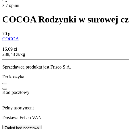
4.7
z 7 opinii
COCOA Rodzynki w surowej cz
70 g
COCOA
Cena
16,69
zł
238,43
zł
/kg
Sprzedawcą produktu jest Frisco S.A.
Do koszyka
Kod pocztowy
Pełny asortyment
Dostawa Frisco VAN
Zmień kod pocztowy