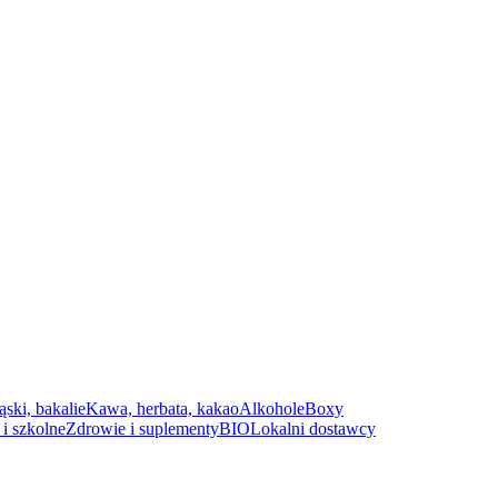
ąski, bakalie
Kawa, herbata, kakao
Alkohole
Boxy
i szkolne
Zdrowie i suplementy
BIO
Lokalni dostawcy