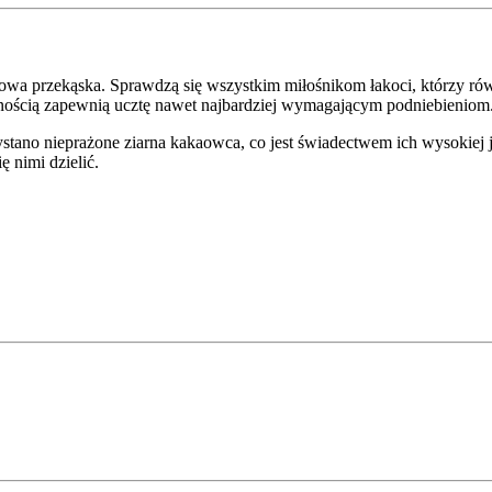
rowa przekąska. Sprawdzą się wszystkim miłośnikom łakoci, którzy ró
wnością zapewnią ucztę nawet najbardziej wymagającym podniebieniom
tano nieprażone ziarna kakaowca, co jest świadectwem ich wysokiej 
 nimi dzielić.