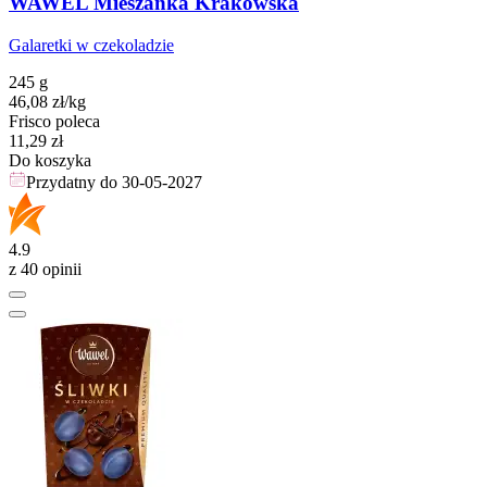
WAWEL Mieszanka Krakowska
Galaretki w czekoladzie
245 g
46,08
zł
/kg
Frisco poleca
Cena
11,29
zł
Do koszyka
Przydatny do
30-05-2027
4.9
z 40 opinii