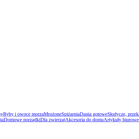
ny
Ryby i owoce morza
Mrożone
Spiżarnia
Dania gotowe
Słodycze, przek
ta
Domowe porządki
Dla zwierząt
Akcesoria do domu
Artykuły biurowe 