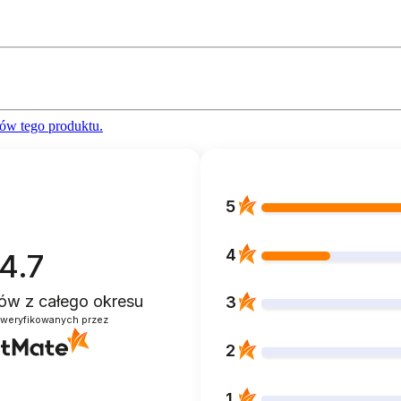
ów tego produktu.
5
4
4.7
ntów
z całego okresu
3
zweryfikowanych przez
2
1