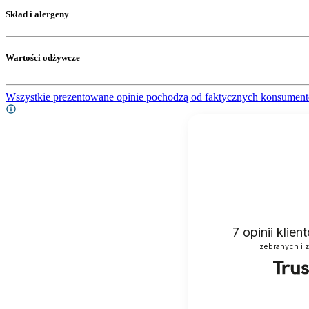
Skład i alergeny
Wartości odżywcze
Wszystkie prezentowane opinie pochodzą od faktycznych konsument
7
opinii klie
zebranych i 