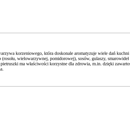
 warzywa korzeniowego, która doskonale aromatyzuje wiele dań kuchni 
zup (rosołu, wielowarzywnej, pomidorowej), sosów, gulaszy, smarowideł do
pietruszki ma właściwości korzystne dla zdrowia, m.in. dzięki zawart
a.