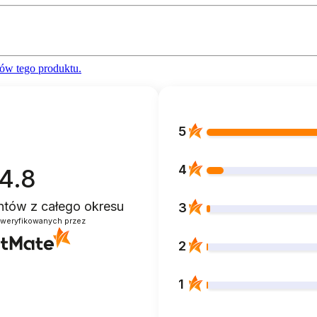
ów tego produktu.
5
4
4.8
entów
z całego okresu
3
zweryfikowanych przez
2
1