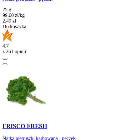
25 g
99,60
zł
/kg
Cena
2,49
zł
Do koszyka
4.7
z 261 opinii
FRISCO FRESH
Natka pietruszki karbowana - pęczek