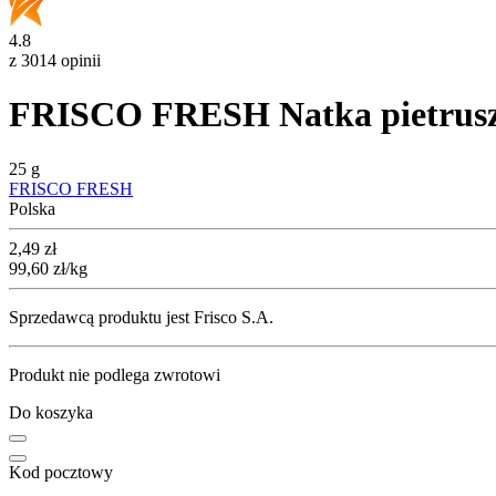
4.8
z 3014 opinii
FRISCO FRESH Natka pietruszk
25 g
FRISCO FRESH
Polska
Cena
2,49
zł
99,60
zł
/kg
Sprzedawcą produktu jest Frisco S.A.
Produkt nie podlega zwrotowi
Do koszyka
Kod pocztowy