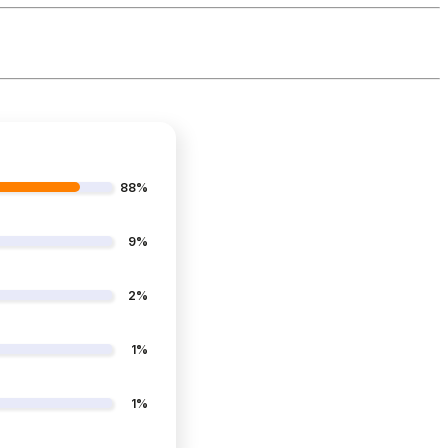
88%
9%
2%
1%
1%