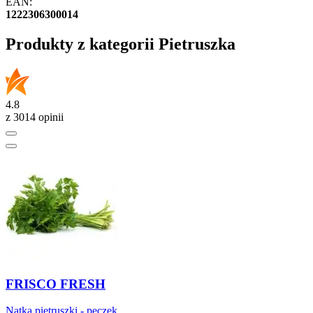
EAN:
1222306300014
Produkty z kategorii Pietruszka
4.8
z 3014 opinii
FRISCO FRESH
Natka pietruszki - pęczek