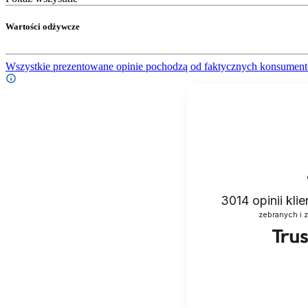
Wartości odżywcze
Wszystkie prezentowane opinie pochodzą od faktycznych konsument
3014
opinii kli
zebranych i 