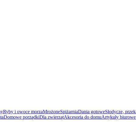
ny
Ryby i owoce morza
Mrożone
Spiżarnia
Dania gotowe
Słodycze, przek
ta
Domowe porządki
Dla zwierząt
Akcesoria do domu
Artykuły biurowe 