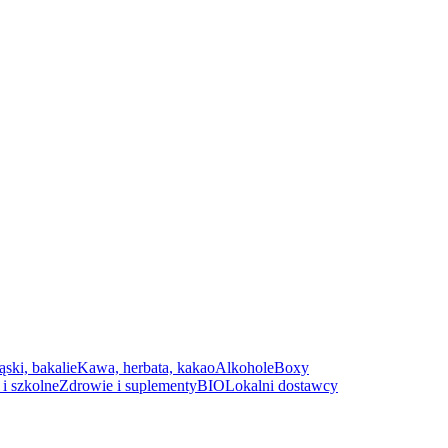
ąski, bakalie
Kawa, herbata, kakao
Alkohole
Boxy
i szkolne
Zdrowie i suplementy
BIO
Lokalni dostawcy