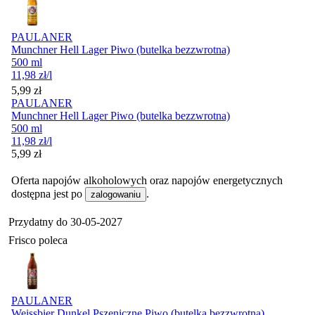
PAULANER
Munchner Hell Lager Piwo (butelka bezzwrotna)
500 ml
11,98
zł
/l
Cena
5,99
zł
PAULANER
Munchner Hell Lager Piwo (butelka bezzwrotna)
500 ml
11,98
zł
/l
Cena
5,99
zł
Oferta napojów alkoholowych oraz napojów energetycznych
dostępna jest po
.
zalogowaniu
Przydatny do
30-05-2027
Frisco poleca
PAULANER
Weissbier Dunkel Pszeniczne Piwo (butelka bezzwrotna)