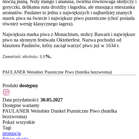
mocną pianą. Nuty mango i ananasa, świetna równowaga słodyczy i
goryczki, delikatna nuta drożdży i łagodna, ale musująca mieszanka
aromatów. Paulaner to jedna z największych i najbardziej znanych
marek piwa na świecie i największe piwo pszeniczne (choć posiada
również wersję klasycznego lagera).
Największa marka piwa z Monachium, stolicy Bawarii i największe
piwo na słynnym festiwalu Oktoberfest. Nazwa pochodzi od
klasztoru Paulinów, który zaczął warzyć piwo już w 1634 r.
Zawartość alkoholu: 5,5
%.
PAULANER Weissbier Pszeniczne Piwo (butelka bezzwrotna)
Produkt
dostępny
Data przydatności:
30.05.2027
Dostępne warianty
PAULANER Weissbier Dunkel Pszeniczne Piwo (butelka
bezzwrotna)
Pokaż wszystkie
Tagi
promocja
Frisco okazja