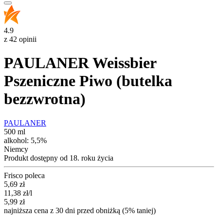
4.9
z 42 opinii
PAULANER Weissbier
Pszeniczne Piwo (butelka
bezzwrotna)
PAULANER
500 ml
alkohol:
5,5%
Niemcy
Produkt dostępny od 18. roku życia
Frisco poleca
Cena promocyjna
5,69
zł
11,38
zł
/l
5,99
zł
najniższa cena z 30 dni przed obniżką (5% taniej)