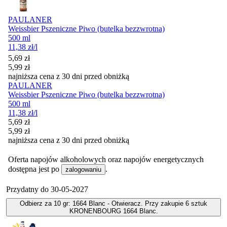
PAULANER
Weissbier Pszeniczne Piwo (butelka bezzwrotna)
500 ml
11,38
zł
/l
Cena promocyjna
5,69
zł
5,99
zł
najniższa cena z 30 dni przed obniżką
PAULANER
Weissbier Pszeniczne Piwo (butelka bezzwrotna)
500 ml
11,38
zł
/l
Cena promocyjna
5,69
zł
5,99
zł
najniższa cena z 30 dni przed obniżką
Oferta napojów alkoholowych oraz napojów energetycznych
dostępna jest po
.
zalogowaniu
Przydatny do
30-05-2027
Odbierz za 10 gr: 1664 Blanc - Otwieracz. Przy zakupie 6 sztuk
KRONENBOURG 1664 Blanc.