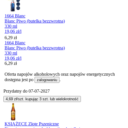
1664 Blanc
Blanc Piwo (butelka bezzwrotna)
330 ml
19,06
zł
/l
Cena
6,29
zł
1664 Blanc
Blanc Piwo (butelka bezzwrotna)
330 ml
19,06
zł
/l
Cena
6,29
zł
Oferta napojów alkoholowych oraz napojów energetycznych
dostępna jest po
.
zalogowaniu
Przydatny do
07-07-2027
4,69
zł/szt. kupując
3
szt.
lub wielokrotność
KSIĄŻĘCE Złote Pszeniczne