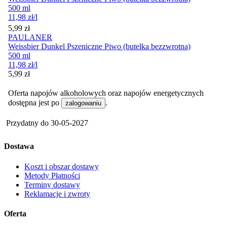
500 ml
11,98
zł
/l
Cena
5,99
zł
PAULANER
Weissbier Dunkel Pszeniczne Piwo (butelka bezzwrotna)
500 ml
11,98
zł
/l
Cena
5,99
zł
Oferta napojów alkoholowych oraz napojów energetycznych
dostępna jest po
.
zalogowaniu
Przydatny do
30-05-2027
Dostawa
Koszt i obszar dostawy
Metody Płatności
Terminy dostawy
Reklamacje i zwroty
Oferta