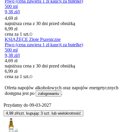
Piwo (cena zawiera 1 zł kaucji za butelkę)
500 ml
9,38
zł
/l
4,69
zł
najniższa cena z 30 dni przed obniżką
6,99
zł
cena za 1 szt.
KSIĄŻĘCE Złote Pszeniczne
Piwo (cena zawiera 1 zł kaucji za butelkę)
500 ml
9,38
zł
/l
4,69
zł
najniższa cena z 30 dni przed obniżką
6,99
zł
cena za 1 szt.
Oferta napojów alkoholowych oraz napojów energetycznych
dostępna jest po
.
zalogowaniu
Przydatny do
09-03-2027
4,99
zł/szt. kupując
3
szt.
lub wielokrotność