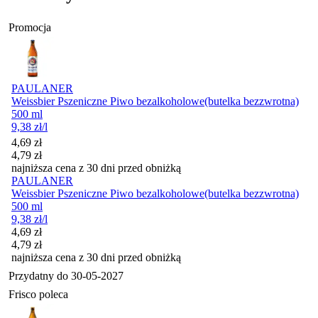
Promocja
PAULANER
Weissbier Pszeniczne Piwo bezalkoholowe(butelka bezzwrotna)
500 ml
9,38
zł
/l
Cena promocyjna
4,69
zł
4,79
zł
najniższa cena z 30 dni przed obniżką
PAULANER
Weissbier Pszeniczne Piwo bezalkoholowe(butelka bezzwrotna)
500 ml
9,38
zł
/l
Cena promocyjna
4,69
zł
4,79
zł
najniższa cena z 30 dni przed obniżką
Przydatny do
30-05-2027
Frisco poleca