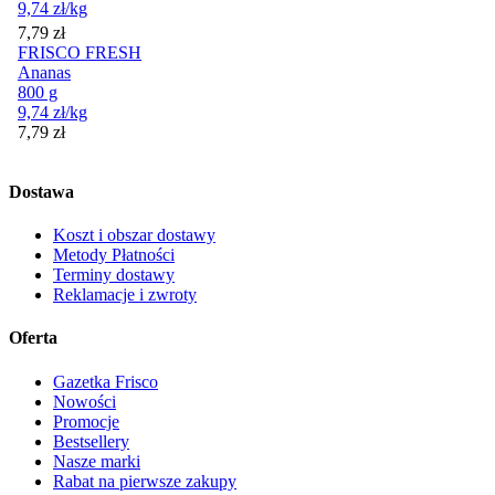
9,74
zł
/kg
Cena
7,79
zł
FRISCO FRESH
Ananas
800 g
9,74
zł
/kg
Cena
7,79
zł
Dostawa
Koszt i obszar dostawy
Metody Płatności
Terminy dostawy
Reklamacje i zwroty
Oferta
Gazetka Frisco
Nowości
Promocje
Bestsellery
Nasze marki
Rabat na pierwsze zakupy