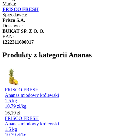
Marka:
FRISCO FRESH
Sprzedawca:
Frisco S.A.
Dostawca:
BUKAT SP. Z O. O.
EAN:
1222311600017
Produkty z kategorii Ananas
FRISCO FRESH
Ananas miodowy królewski
1.5 kg
10,79
zł
/kg
Cena
16,19
zł
FRISCO FRESH
Ananas miodowy królewski
1.5 kg
10,79
zł
/kg