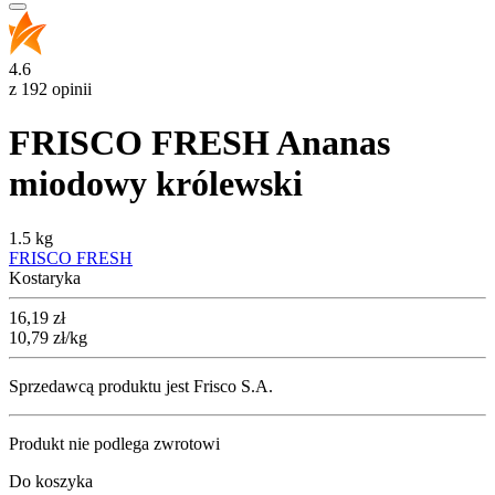
4.6
z 192 opinii
FRISCO FRESH Ananas
miodowy królewski
1.5 kg
FRISCO FRESH
Kostaryka
Cena
16,19
zł
10,79
zł
/kg
Sprzedawcą produktu jest Frisco S.A.
Produkt nie podlega zwrotowi
Do koszyka