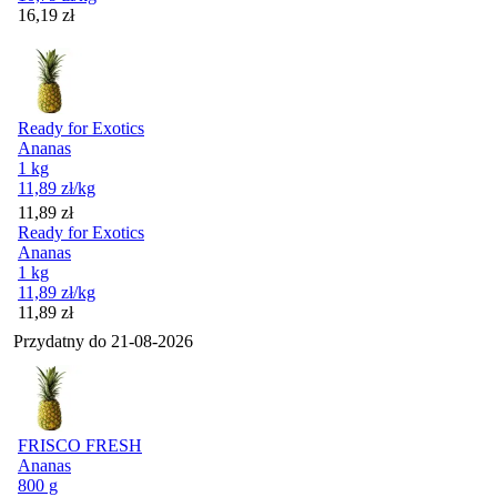
Cena
16,19
zł
Ready for Exotics
Ananas
1 kg
11,89
zł
/kg
Cena
11,89
zł
Ready for Exotics
Ananas
1 kg
11,89
zł
/kg
Cena
11,89
zł
Przydatny do
21-08-2026
FRISCO FRESH
Ananas
800 g