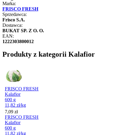
Marka:
FRISCO FRESH
Sprzedawca:
Frisco S.A.
Dostawca:
BUKAT SP. Z O. O.
EAN:
1222303800012
Produkty z kategorii Kalafior
FRISCO FRESH
Kalafior
600 g
11,82
zł
/kg
Cena
7,09
zł
FRISCO FRESH
Kalafior
600 g
11,82
zł
/kg