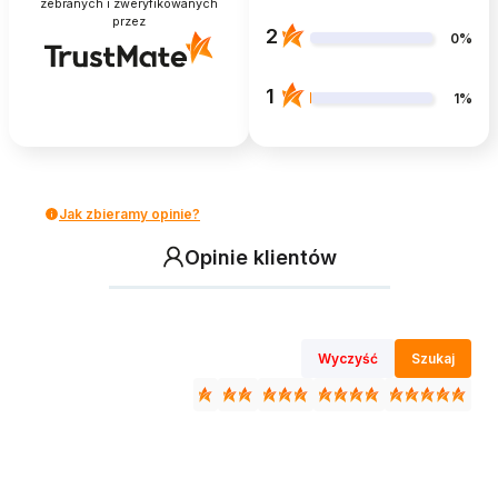
zebranych i zweryfikowanych
przez
2
0%
1
1%
Jak zbieramy opinie?
Opinie klientów
Wyczyść
Szukaj