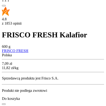
1
z
1
4.8
z 1853 opinii
FRISCO FRESH Kalafior
600 g
FRISCO FRESH
Polska
Cena
7,09
zł
11,82
zł
/kg
Sprzedawcą produktu jest Frisco S.A.
Produkt nie podlega zwrotowi
Do koszyka