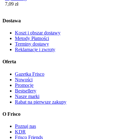
Cena
7,09
zł
Dostawa
Koszt i obszar dostawy
Metody Płatności
Terminy dostawy
Reklamacje i zwroty
Oferta
Gazetka Frisco
Nowości
Promocje
Bestsellery
Nasze marki
Rabat na pierwsze zakupy
O Frisco
Poznaj nas
KDR
Frisco Friends