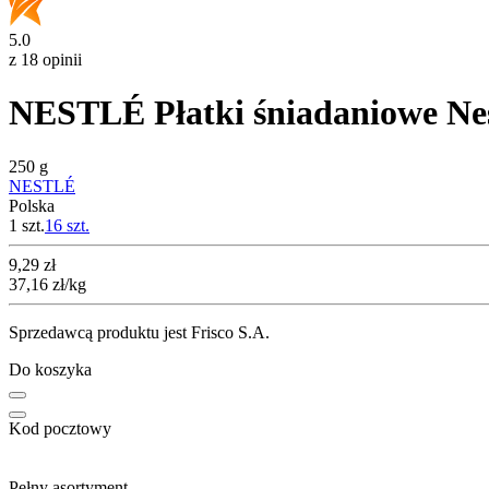
5.0
z 18 opinii
NESTLÉ Płatki śniadaniowe Nes
250 g
NESTLÉ
Polska
1 szt.
16
szt.
Cena
9,29
zł
37,16
zł
/kg
Sprzedawcą produktu jest Frisco S.A.
Do koszyka
Kod pocztowy
Pełny asortyment