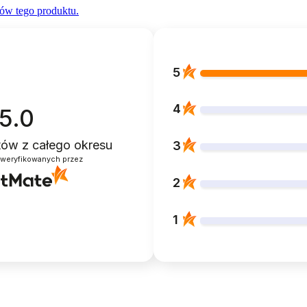
ów tego produktu.
5
4
5.0
ntów
z całego okresu
3
zweryfikowanych przez
2
1