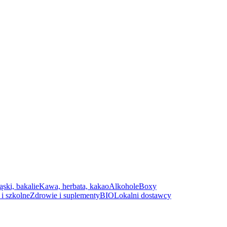
ąski, bakalie
Kawa, herbata, kakao
Alkohole
Boxy
i szkolne
Zdrowie i suplementy
BIO
Lokalni dostawcy