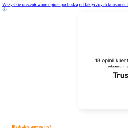
Wszystkie prezentowane opinie pochodzą od faktycznych konsument
18
opinii klie
zebranych i 
Jak zbieramy opinie?