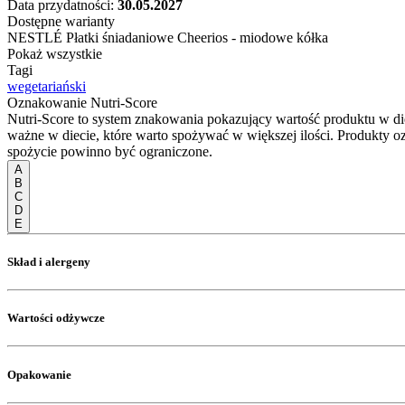
Data przydatności:
30.05.2027
Dostępne warianty
NESTLÉ Płatki śniadaniowe Cheerios - miodowe kółka
Pokaż wszystkie
Tagi
wegetariański
Oznakowanie Nutri-Score
Nutri-Score to system znakowania pokazujący wartość produktu w di
ważne w diecie, które warto spożywać w większej ilości. Produkty o
spożycie powinno być ograniczone.
A
B
C
D
E
Skład i alergeny
Wartości odżywcze
Opakowanie