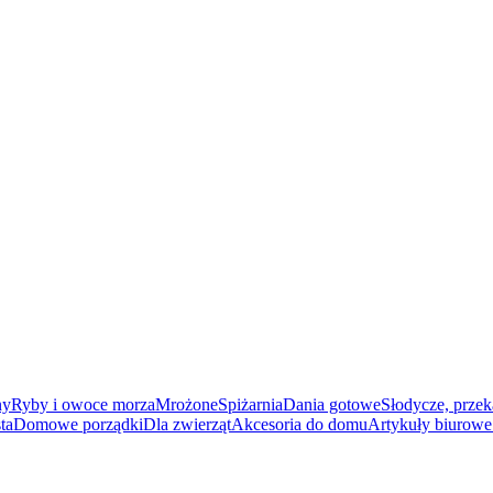
ny
Ryby i owoce morza
Mrożone
Spiżarnia
Dania gotowe
Słodycze, przek
ta
Domowe porządki
Dla zwierząt
Akcesoria do domu
Artykuły biurowe 