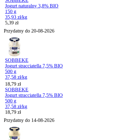
SOBBEKE
Jogurt naturalny 3,8% BIO
150 g
35,93
zł
/kg
Cena
5,39
zł
Przydatny do
20-08-2026
SOBBEKE
Jogurt stracciatella 7,5% BIO
500 g
37,58
zł
/kg
Cena
18,79
zł
SOBBEKE
Jogurt stracciatella 7,5% BIO
500 g
37,58
zł
/kg
Cena
18,79
zł
Przydatny do
14-08-2026