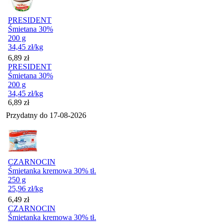
PRESIDENT
Śmietana 30%
200 g
34,45
zł
/kg
Cena
6,89
zł
PRESIDENT
Śmietana 30%
200 g
34,45
zł
/kg
Cena
6,89
zł
Przydatny do
17-08-2026
CZARNOCIN
Śmietanka kremowa 30% tł.
250 g
25,96
zł
/kg
Cena
6,49
zł
CZARNOCIN
Śmietanka kremowa 30% tł.