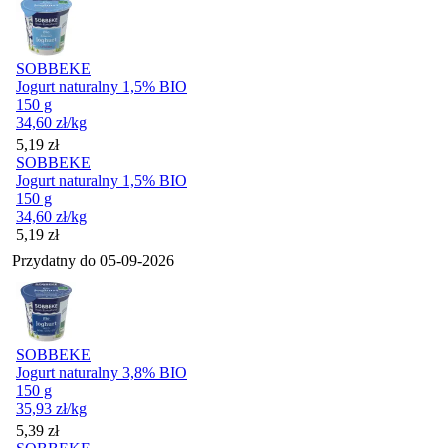
SOBBEKE
Jogurt naturalny 1,5% BIO
150 g
34,60
zł
/kg
Cena
5,19
zł
SOBBEKE
Jogurt naturalny 1,5% BIO
150 g
34,60
zł
/kg
Cena
5,19
zł
Przydatny do
05-09-2026
SOBBEKE
Jogurt naturalny 3,8% BIO
150 g
35,93
zł
/kg
Cena
5,39
zł