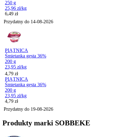
250 g
25,96
zł
/kg
Cena
6,49
zł
Przydatny do
14-08-2026
PIĄTNICA
Śmietanka gęsta 36%
200 g
23,95
zł
/kg
Cena
4,79
zł
PIĄTNICA
Śmietanka gęsta 36%
200 g
23,95
zł
/kg
Cena
4,79
zł
Przydatny do
19-08-2026
Produkty marki SOBBEKE