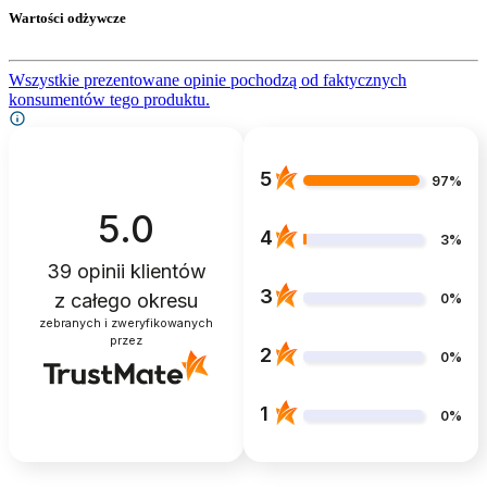
Wartości odżywcze
Wszystkie prezentowane opinie pochodzą od faktycznych
konsumentów tego produktu.
5
97%
5.0
4
3%
39
opinii klientów
3
z całego okresu
0%
zebranych i zweryfikowanych
przez
2
0%
1
0%