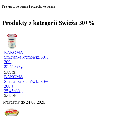
Przygotowywanie i przechowywanie
Produkty z kategorii Świeża 30+%
BAKOMA
Śmietanka kremówka 30%
200 g
25,45
zł
/kg
Cena
5,09
zł
BAKOMA
Śmietanka kremówka 30%
200 g
25,45
zł
/kg
Cena
5,09
zł
Przydatny do
24-08-2026