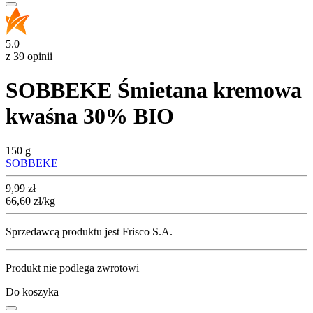
5.0
z 39 opinii
SOBBEKE Śmietana kremowa
kwaśna 30% BIO
150 g
SOBBEKE
Cena
9,99
zł
66,60
zł
/kg
Sprzedawcą produktu jest Frisco S.A.
Produkt nie podlega zwrotowi
Do koszyka