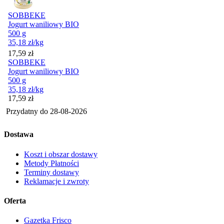
SOBBEKE
Jogurt waniliowy BIO
500 g
35,18
zł
/kg
Cena
17,59
zł
SOBBEKE
Jogurt waniliowy BIO
500 g
35,18
zł
/kg
Cena
17,59
zł
Przydatny do
28-08-2026
Dostawa
Koszt i obszar dostawy
Metody Płatności
Terminy dostawy
Reklamacje i zwroty
Oferta
Gazetka Frisco