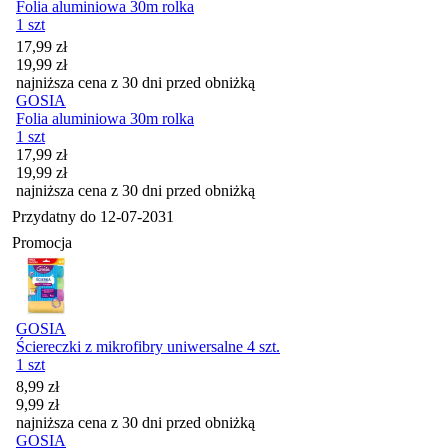
Folia aluminiowa 30m rolka
1 szt
Cena promocyjna
17,99
zł
19,99
zł
najniższa cena z 30 dni przed obniżką
GOSIA
Folia aluminiowa 30m rolka
1 szt
Cena promocyjna
17,99
zł
19,99
zł
najniższa cena z 30 dni przed obniżką
Przydatny do
12-07-2031
Promocja
GOSIA
Ściereczki z mikrofibry uniwersalne 4 szt.
1 szt
Cena promocyjna
8,99
zł
9,99
zł
najniższa cena z 30 dni przed obniżką
GOSIA