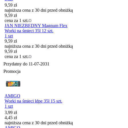
9,59
zł
najniższa cena z 30 dni przed obniżką
9,59
zł
cena za 1 szt.
JAN NIEZBĘDNY Magnum Flex
Worki na śmieci 35l 12 szt.
1 szt
9,59
zł
najniższa cena z 30 dni przed obniżką
9,59
zł
cena za 1 szt.
Przydatny do
11-07-2031
Promocja
AMIGO
Worki na śmieci ldpe 35l 15 szt.
1 szt
Cena promocyjna
3,99
zł
4,45
zł
najniższa cena z 30 dni przed obniżką
AMIGO