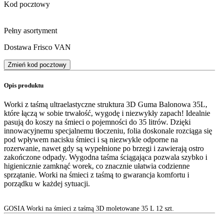
Kod pocztowy
Pełny asortyment
Dostawa Frisco VAN
Zmień kod pocztowy
Opis produktu
Worki z taśmą ultraelastyczne struktura 3D Guma Balonowa 35L,
które łączą w sobie trwałość, wygodę i niezwykły zapach! Idealnie
pasują do koszy na śmieci o pojemności do 35 litrów. Dzięki
innowacyjnemu specjalnemu tłoczeniu, folia doskonale rozciąga się
pod wpływem nacisku śmieci i są niezwykle odporne na
rozerwanie, nawet gdy są wypełnione po brzegi i zawierają ostro
zakończone odpady. Wygodna taśma ściągająca pozwala szybko i
higienicznie zamknąć worek, co znacznie ułatwia codzienne
sprzątanie. Worki na śmieci z taśmą to gwarancja komfortu i
porządku w każdej sytuacji.
GOSIA Worki na śmieci z taśmą 3D moletowane 35 L 12 szt.