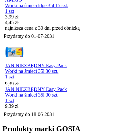
Worki na śmieci ldpe 35l 15 szt.
1 szt
Cena promocyjna
3,99
zł
4,45
zł
najniższa cena z 30 dni przed obniżką
Przydatny do
01-07-2031
JAN NIEZBĘDNY Easy-Pack
Worki na śmieci 35l 30 szt.
1 szt
Cena
9,39
zł
JAN NIEZBĘDNY Easy-Pack
Worki na śmieci 35l 30 szt.
1 szt
Cena
9,39
zł
Przydatny do
18-06-2031
Produkty marki GOSIA