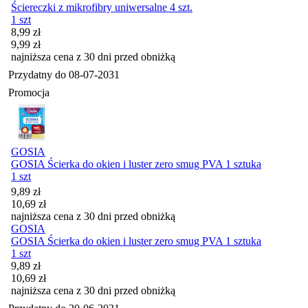
Ściereczki z mikrofibry uniwersalne 4 szt.
1 szt
Cena promocyjna
8,99
zł
9,99
zł
najniższa cena z 30 dni przed obniżką
Przydatny do
08-07-2031
Promocja
GOSIA
GOSIA Ścierka do okien i luster zero smug PVA 1 sztuka
1 szt
Cena promocyjna
9,89
zł
10,69
zł
najniższa cena z 30 dni przed obniżką
GOSIA
GOSIA Ścierka do okien i luster zero smug PVA 1 sztuka
1 szt
Cena promocyjna
9,89
zł
10,69
zł
najniższa cena z 30 dni przed obniżką