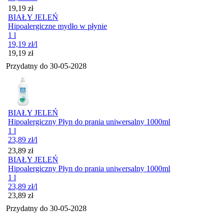
Cena
19,19
zł
BIAŁY JELEŃ
Hipoalergiczne mydło w płynie
1 l
19,19
zł
/l
Cena
19,19
zł
Przydatny do
30-05-2028
BIAŁY JELEŃ
Hipoalergiczny Płyn do prania uniwersalny 1000ml
1 l
23,89
zł
/l
Cena
23,89
zł
BIAŁY JELEŃ
Hipoalergiczny Płyn do prania uniwersalny 1000ml
1 l
23,89
zł
/l
Cena
23,89
zł
Przydatny do
30-05-2028