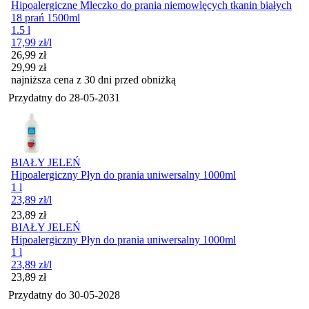
Hipoalergiczne Mleczko do prania niemowlęcych tkanin białych
18 prań 1500ml
1.5 l
17,99
zł
/l
Cena promocyjna
26,99
zł
29,99
zł
najniższa cena z 30 dni przed obniżką
Przydatny do
28-05-2031
BIAŁY JELEŃ
Hipoalergiczny Płyn do prania uniwersalny 1000ml
1 l
23,89
zł
/l
Cena
23,89
zł
BIAŁY JELEŃ
Hipoalergiczny Płyn do prania uniwersalny 1000ml
1 l
23,89
zł
/l
Cena
23,89
zł
Przydatny do
30-05-2028