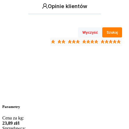
Opinie klientów
Wyczyść
Szukaj
Parametry
Cena za kg:
23
,
89
zł
/
l
Sprzedawca: