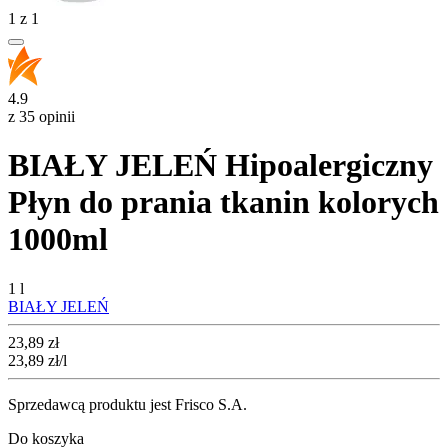
1
z
1
4.9
z 35 opinii
BIAŁY JELEŃ Hipoalergiczny
Płyn do prania tkanin kolorych
1000ml
1 l
BIAŁY JELEŃ
Cena
23,89
zł
23,89
zł
/l
Sprzedawcą produktu jest Frisco S.A.
Do koszyka