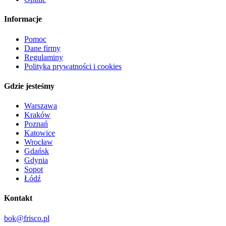
Informacje
Pomoc
Dane firmy
Regulaminy
Polityka prywatności i cookies
Gdzie jesteśmy
Warszawa
Kraków
Poznań
Katowice
Wrocław
Gdańsk
Gdynia
Sopot
Łódź
Kontakt
bok@frisco.pl