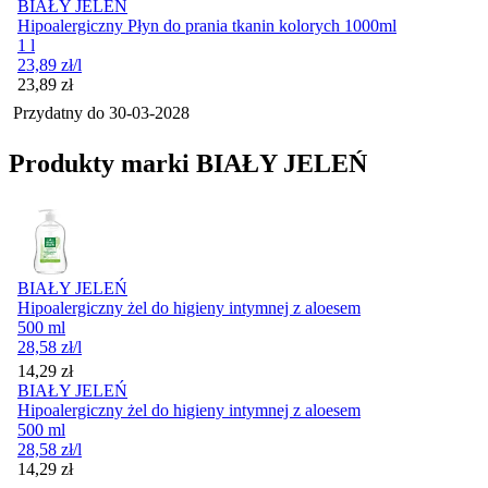
BIAŁY JELEŃ
Hipoalergiczny Płyn do prania tkanin kolorych 1000ml
1 l
23,89
zł
/l
Cena
23,89
zł
Przydatny do
30-03-2028
Produkty marki BIAŁY JELEŃ
BIAŁY JELEŃ
Hipoalergiczny żel do higieny intymnej z aloesem
500 ml
28,58
zł
/l
Cena
14,29
zł
BIAŁY JELEŃ
Hipoalergiczny żel do higieny intymnej z aloesem
500 ml
28,58
zł
/l
Cena
14,29
zł