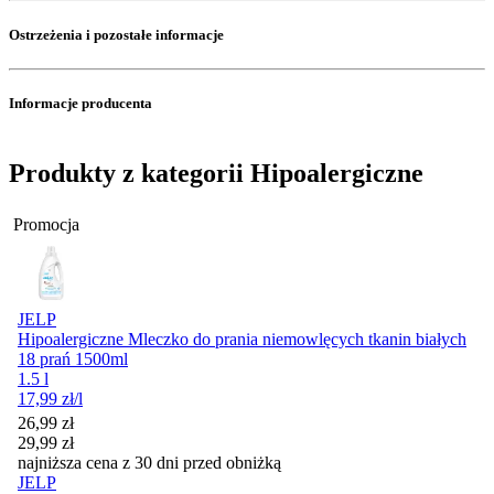
Ostrzeżenia i pozostałe informacje
Informacje producenta
Produkty z kategorii Hipoalergiczne
Promocja
JELP
Hipoalergiczne Mleczko do prania niemowlęcych tkanin białych
18 prań 1500ml
1.5 l
17,99
zł
/l
Cena promocyjna
26,99
zł
29,99
zł
najniższa cena z 30 dni przed obniżką
JELP