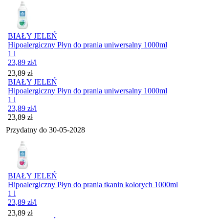
BIAŁY JELEŃ
Hipoalergiczny Płyn do prania uniwersalny 1000ml
1 l
23,89
zł
/l
Cena
23,89
zł
BIAŁY JELEŃ
Hipoalergiczny Płyn do prania uniwersalny 1000ml
1 l
23,89
zł
/l
Cena
23,89
zł
Przydatny do
30-05-2028
BIAŁY JELEŃ
Hipoalergiczny Płyn do prania tkanin kolorych 1000ml
1 l
23,89
zł
/l
Cena
23,89
zł